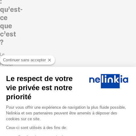
:
qu’est-
ce
que
c’est
?
Le
système
Continuer sans accepter
HACCP
(Hazard
Analysis
Le respect de votre
Critical
Control
vie privée est notre
Point)
ou
priorité
"système
d'analyse
Plateforme de Gestion du Consentem
Pour vous offrir une expérience de navigation la plus fluide possible,
des
dangers
Nelinkia et ses partenaires peuvent être amenés à déposer des
-
cookies sur ce site.
points
critiques
Ceux-ci sont utilisés à des fins de:
pour