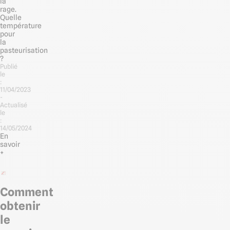
la
rage.
Quelle
température
pour
la
pasteurisation
?
Publié
le
:
11/04/2023
-
Actualisé
le
:
14/05/2024
En
savoir
+
Comment
obtenir
le