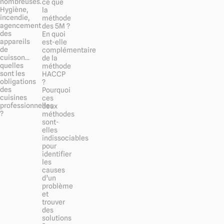
nombreuses.
ce que
Hygiène,
la
incendie,
méthode
agencement
des 5M ?
des
En quoi
appareils
est-elle
de
complémentaire
cuisson...
de la
quelles
méthode
sont les
HACCP
obligations
?
des
Pourquoi
cuisines
ces
professionnelles
deux
?
méthodes
sont-
elles
indissociables
pour
identifier
les
causes
d’un
problème
et
trouver
des
solutions