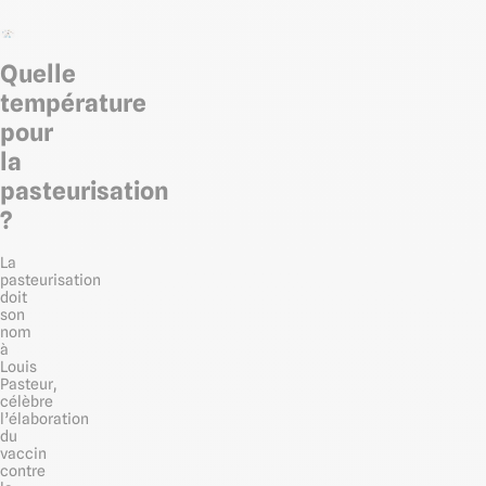
Quelle
température
pour
la
pasteurisation
?
La
pasteurisation
doit
son
nom
à
Louis
Pasteur,
célèbre
l’élaboration
du
vaccin
contre