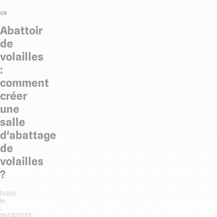
Abattoir
de
volailles
:
comment
créer
une
salle
d'abattage
de
volailles
?
Publié
le
:
06/04/2023