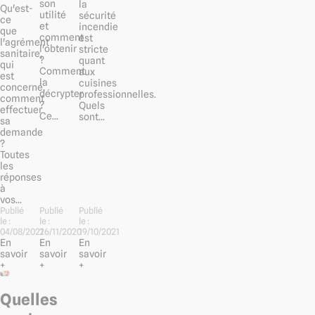
son
la
Qu'est-
utilité
sécurité
ce
et
incendie
que
comment
est
l'agrément
l'obtenir
stricte
sanitaire,
?
quant
qui
Comment
aux
est
la
cuisines
concerné,
décrypter
professionnelles.
comment
?
Quels
effectuer
Ce...
sont...
sa
demande
?
Toutes
les
réponses
à
vos...
Publié
Publié
Publié
le :
le :
le :
04/08/2021
26/11/2020
19/10/2021
En
En
En
savoir
savoir
savoir
+
+
+
Quelles