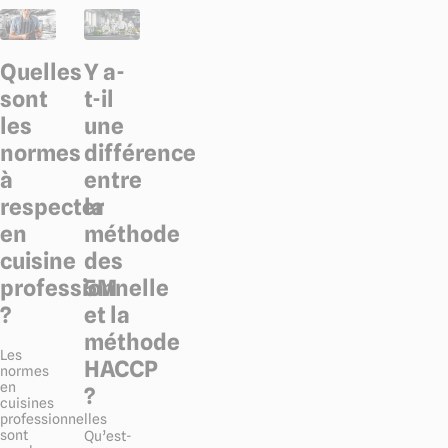
Quelles
Y a-
sont
t-il
les
une
normes
différence
à
entre
respecter
la
en
méthode
cuisine
des
professionnelle
5M
?
et la
méthode
Les
HACCP
normes
en
?
cuisines
professionnelles
sont
Qu’est-