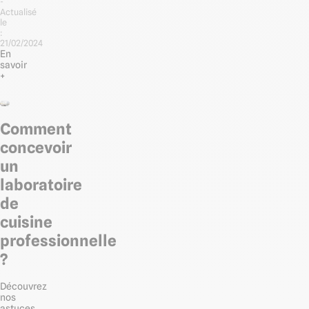
-
Actualisé
le
:
21/02/2024
En
savoir
+
Comment
concevoir
un
laboratoire
de
cuisine
professionnelle
?
Découvrez
nos
astuces