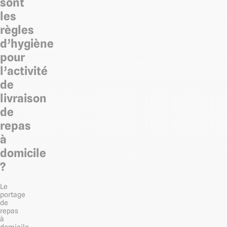
sont
les
règles
d’hygiène
pour
l’activité
de
livraison
de
repas
à
domicile
?
Le
portage
de
repas
à