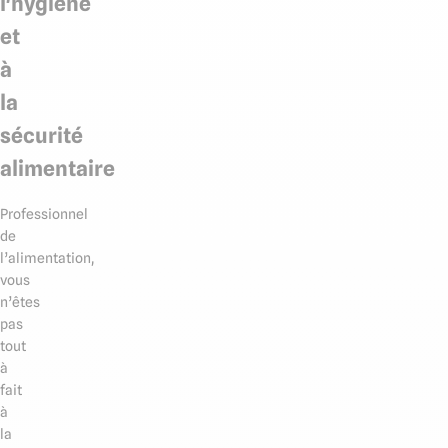
l'hygiène
et
à
la
sécurité
alimentaire
Professionnel
de
l’alimentation,
vous
n’êtes
pas
tout
à
fait
à
la