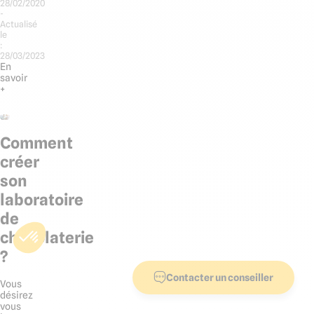
28/02/2020
-
Actualisé
le
:
28/03/2023
En
savoir
+
Comment
créer
son
laboratoire
de
chocolaterie
?
Contacter un conseiller
Vous
désirez
vous