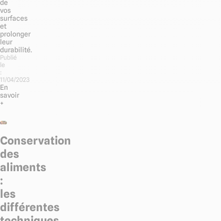
de
vos
surfaces
et
prolonger
leur
durabilité.
Publié
le
:
11/04/2023
En
savoir
+
Conservation
des
aliments
:
les
différentes
techniques