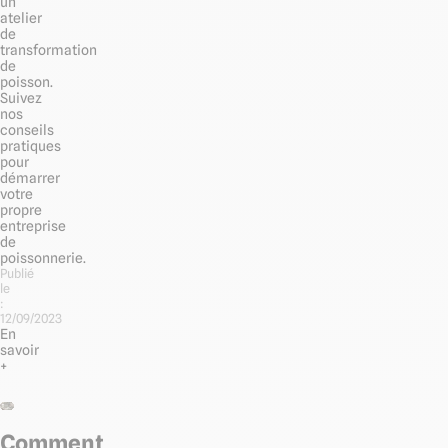
un
atelier
de
transformation
de
poisson.
Suivez
nos
conseils
pratiques
pour
démarrer
votre
propre
entreprise
de
poissonnerie.
Publié
le
:
12/09/2023
En
savoir
+
Comment