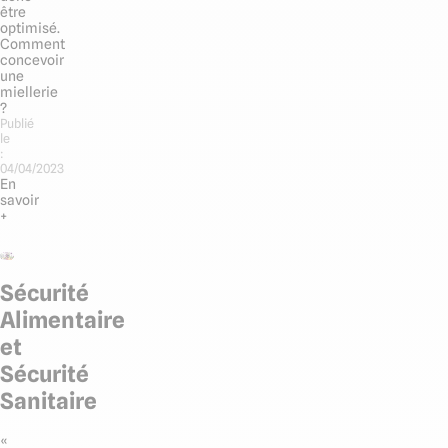
être
optimisé.
Comment
concevoir
une
miellerie
?
Publié
le
:
04/04/2023
En
savoir
+
Sécurité
Alimentaire
et
Sécurité
Sanitaire
«