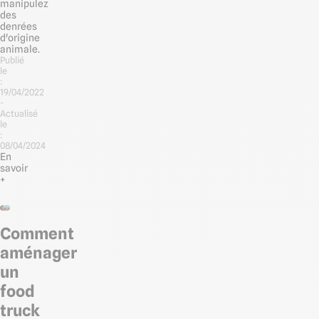
manipulez
des
denrées
d'origine
animale.
Publié
le
:
19/04/2022
-
Actualisé
le
:
08/04/2024
En
savoir
+
Comment
aménager
un
food
truck