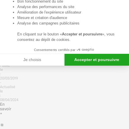
Axeptio consent
leur
Bon fonctionnement du site
maîtrise"
Analyse des performances du site
est
Amélioration de l'expérience utilisateur
une
Mesure et création d'audience
méthode
Analyse des campagnes publicitaires
de
maîtrise
de
En cliquant sur le bouton «
Accepter et poursuivre
», vous
la
consentez au dépôt de cookies.
sécurité
sanitaire
Consentements certifiés par
des
denrées
Je choisis
Accepter et poursuivre
alimentaires...
Publié
le
:
20/03/2019
-
Actualisé
le
:
08/04/2024
En
savoir
+