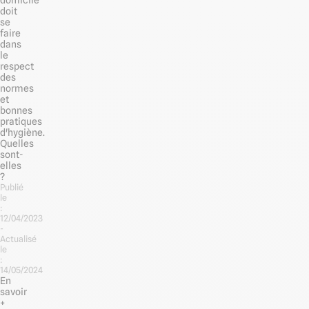
domicile
doit
se
faire
dans
le
respect
des
normes
et
bonnes
pratiques
d'hygiène.
Quelles
sont-
elles
?
Publié
le
:
12/04/2023
-
Actualisé
le
:
14/05/2024
En
savoir
+