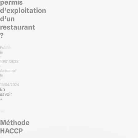
permis
d’exploitation
d’un
restaurant
?
Publié
le
:
10/01/2023
-
Actualisé
le
:
15/04/2024
En
savoir
+
Méthode
HACCP