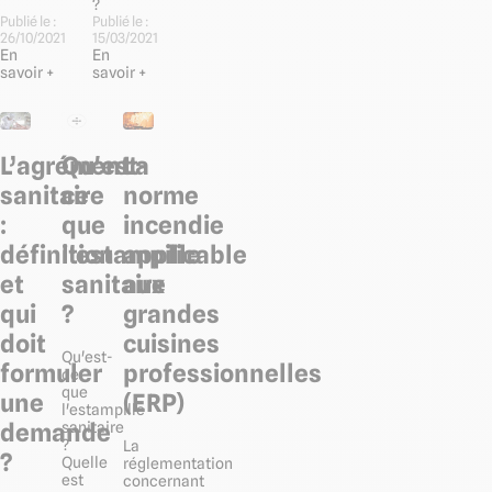
?
Publié le :
Publié le :
26/10/2021
15/03/2021
En
En
savoir +
savoir +
L’agrément
Qu'est-
La
sanitaire
ce
norme
:
que
incendie
définition
l'estampille
applicable
et
sanitaire
aux
qui
?
grandes
doit
cuisines
Qu'est-
formuler
professionnelles
ce
que
une
(ERP)
l'estampille
demande
sanitaire
?
La
?
Quelle
réglementation
est
concernant