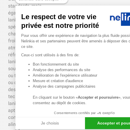
standards, mais
également des
Le respect de votre vie
lanières pvc
privée est notre priorité
spécifiques aux
Plateforme de Gestion du Conse
chambres
Pour vous offrir une expérience de navigation la plus fluide possi
froides et
Nelinkia et ses partenaires peuvent être amenés à déposer des 
ce site.
atmosphères
réfrigérées, des
Ceux-ci sont utilisés à des fins de:
lanières pvc
Bon fonctionnement du site
Axeptio consent
souple opaques
Analyse des performances du site
ou translucides
Amélioration de l'expérience utilisateur
Mesure et création d'audience
ou destinées à
Analyse des campagnes publicitaires
des usages
techniques :
En cliquant sur le bouton «
Accepter et poursuivre
», vou
lanières pvc
consentez au dépôt de cookies.
aptes au
Consentements certifiés par
contact
Je choisis
Accepter et pou
alimentaire,