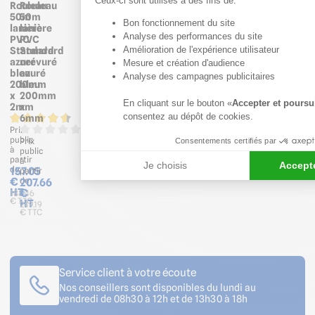
Ceux-ci sont utilisés à des fins de:
Rouleau
Rouleau
50m
50m
Bon fonctionnement du site
lanière
lanière
Axeptio consent
Analyse des performances du site
PVC
PVC
Amélioration de l'expérience utilisateur
Standard
Standard
azuré
nervuré
Mesure et création d'audience
bleu
azuré
Analyse des campagnes publicitaires
200mm
bleu
x
200mm
En cliquant sur le bouton «
Accepter et poursu
2mm
x
consentez au dépôt de cookies.
6mm
Prix
public
Prix
Consentements certifiés par
à
public
partir
à
Je choisis
Accepte
de
157.05
partir
€
de
207.66
HT
€
188.46
€ TTC
HT
249.19
€ TTC
Service client à votre écoute
Nos conseillers sont disponibles du lundi au
vendredi de 08h30 à 12h et de 13h30 à 18h