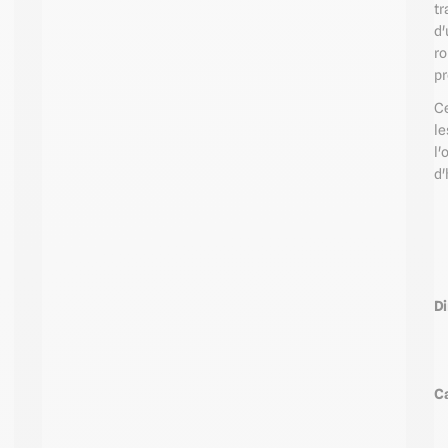
tr
d'
ro
pr
Ce
le
l'
d'
D
C