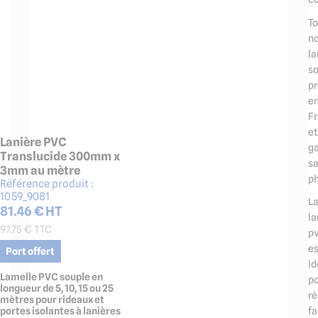
To
n
la
so
pr
e
F
et
Lanière PVC
ga
Translucide 300mm x
s
3mm au mètre
ph
Référence produit :
1059_9081
L
81.46
€ HT
la
97.75
€ TTC
p
es
Port offert
id
Lamelle PVC souple en
p
longueur de 5, 10, 15 ou 25
ré
mètres pour rideaux et
portes isolantes à lanières
f