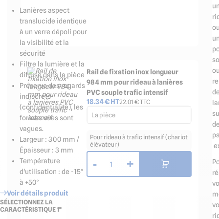
u
Lanières aspect
ri
translucide identique
o
à un verre dépoli pour
u
la visibilité et la
po
sécurité
s
Filtre la lumière et la
o
Rail de fixation inox longueur
diffuse dans la pièce
r
984 mm pour rideau à lanières
Préserve des regards
d
PVC souple trafic intensif
indiscrets
18.34
€ HT
22.01
€ TTC
la
(confidentialité), les
su
La pièce
formes vues sont
d
vagues.
p
Pour rideau à trafic intensif (chariot
Largeur : 300 mm /
élévateur)
ex
Épaisseur : 3 mm
Température
-
+
P
1
d'utilisation : de -15°
ré
à +50°
v
Voir détails produit
m
SÉLECTIONNEZ LA
v
CARACTÉRISTIQUE 1*
ri