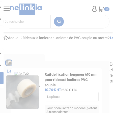
0
Accueil
Rideaux à lanières
Lanières de PVC souple au mètre
L
D
e
Les
Rail de fixation longueur 610 mm
n
accessoires
pour rideau à lanières PVC
p
indispensables
souple
10.74
€ HT
12.89
€ TTC
La pièce
Pour rideau à trafic modéré (piétons
& transpalettes)