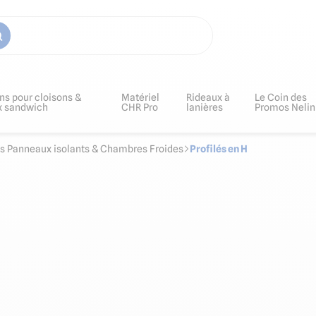
ns pour cloisons &
Matériel
Rideaux à
Le Coin des
x sandwich
CHR Pro
lanières
Promos Nelin
s Panneaux isolants & Chambres Froides
Profilés en H