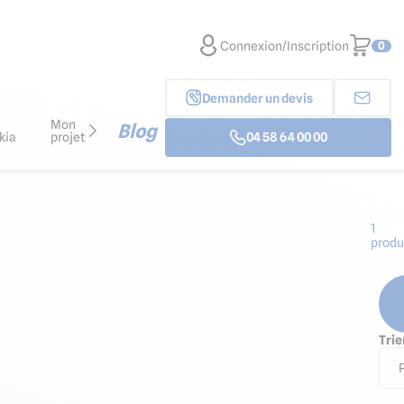
Connexion/Inscription
0
Demander un devis
Mon
Blog
kia
projet
04 58 64 00 00
1
produ
Trie