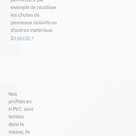
exemple de réutiliser
les chutes de
panneaux isolants ou
d'autres matériaux.
En savoir +
Nos
profilés en
H PVC sont
teintés
dans la
masse, ils