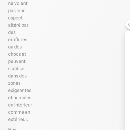
ne voient
pas leur
aspect
altéré par
des
éraflures
ou des
chocs et
peuvent
s'utiliser
dans des
zones
exigeantes
et humides
en intérieur
comme en
extérieur.
Nos