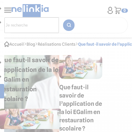
0
Accueil
Blog
Réalisations Clients
Que faut-il savoir de l’appli
Que faut-il savoir de
l’application de la loi
EGalim en
Que faut-il
restauration
savoir de
scolaire ?
l’application de
la loi EGalim en
restauration
scolaire ?