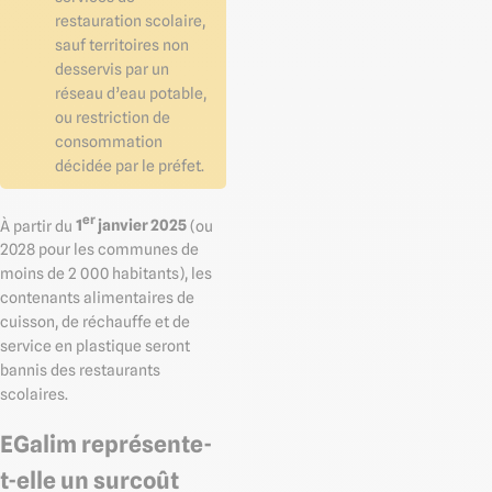
restauration scolaire,
sauf territoires non
desservis par un
réseau d’eau potable,
ou restriction de
consommation
décidée par le préfet.
er
À partir du
1
janvier 2025
(ou
2028 pour les communes de
moins de 2 000 habitants), les
contenants alimentaires de
cuisson, de réchauffe et de
service en plastique seront
bannis des restaurants
scolaires.
EGalim représente-
t-elle un surcoût