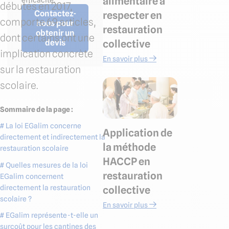
alimentaire à
débutés en 2017,
Contactez-
respecter en
comporte 69 articles,
nous pour
restauration
obtenir un
dont certains ont une
collective
devis
implication concrète
En savoir plus
sur la restauration
scolaire.
Sommaire de la page :
# La loi EGalim concerne
Application de
directement et indirectement la
la méthode
restauration scolaire
HACCP en
# Quelles mesures de la loi
restauration
EGalim concernent
directement la restauration
collective
scolaire ?
En savoir plus
# EGalim représente-t-elle un
surcoût pour les cantines des