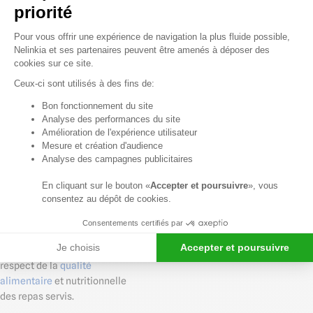
priorité
composent leur assiette
Plateforme de Gestion du Consentem
Pour vous offrir une expérience de navigation la plus fluide possible,
er
Depuis le 1
janvier 2020, les
Nelinkia et ses partenaires peuvent être amenés à déposer des
consommateurs de restaurants
cookies sur ce site.
collectifs doivent être informés,
Ceux-ci sont utilisés à des fins de:
une fois par an, par
affichage et
Axeptio consent
communication électronique
,
Bon fonctionnement du site
Analyse des performances du site
de la part des produits de
Amélioration de l'expérience utilisateur
qualité et durables entrant dans
Mesure et création d'audience
la composition des repas, et des
Analyse des campagnes publicitaires
démarches entreprises pour
développer l’acquisition de
En cliquant sur le bouton «
Accepter et poursuivre
», vous
produits issus du commerce
consentez au dépôt de cookies.
équitable.
Consentements certifiés par
Les cantines doivent aussi
Je choisis
Accepter et poursuivre
informer les usagers sur le
respect de la
qualité
alimentaire
et nutritionnelle
des repas servis.