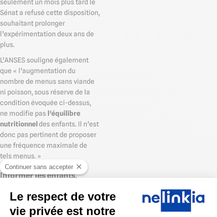
seulement un mois plus tard le
Sénat a refusé cette disposition,
souhaitant prolonger
l’expérimentation deux ans de
plus.
L’ANSES souligne également
que « l’augmentation du
nombre de menus sans viande
ni poisson, sous réserve de la
condition évoquée ci-dessus,
ne modifie pas
l’équilibre
nutritionnel
des enfants. Il n’est
donc pas pertinent de proposer
une fréquence maximale de
tels menus. »
Continuer sans accepter
Informer les enfants,
parents et autres usagers
Le respect de votre
des cantines des
vie privée est notre
ingrédients qui