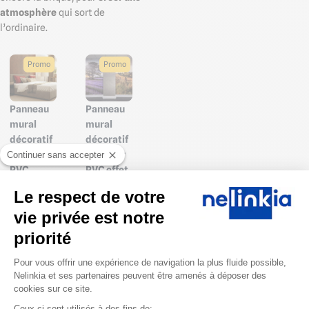
atmosphère
qui sort de
l’ordinaire.
Promo
Promo
Panneau
Panneau
mural
mural
décoratif
décoratif
intérieur
intérieur
Continuer sans accepter
PVC
PVC effet
imitation
Béton
Le respect de votre
Bois
Brut /
vie privée est notre
Foncé 250
Pierre
cm / 300
Sombre
priorité
cm X 122
250 cm /
Plateforme de Gestion du Consentem
cm
300 cm X
Pour vous offrir une expérience de navigation la plus fluide possible,
122 cm
Nelinkia et ses partenaires peuvent être amenés à déposer des
cookies sur ce site.
Prix public à
partir de
Prix public à
Ceux-ci sont utilisés à des fins de: