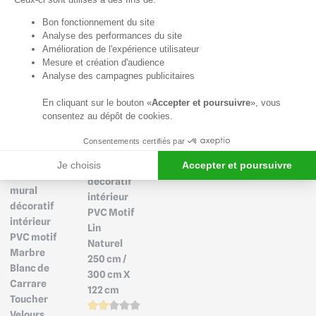
147.86
-10 %
partir de
€ HT
Axeptio consent
177.43
159.69
147.86
-10 %
Bon fonctionnement du site
133.07
€ TTC
€ TTC
€ HT
Analyse des performances du site
€ HT
177.43
159.69
+11
133.07
€ TTC
€ TTC
Amélioration de l'expérience utilisateur
€ HT
+11
Mesure et création d'audience
Analyse des campagnes publicitaires
En cliquant sur le bouton «
Accepter et poursuivre
», vous
Imitation
Promo
consentez au dépôt de cookies.
Marbre
Blanc de
Carrare
Consentements certifiés par
Panneau
Promo
Je choisis
Accepter et poursuivre
mural
Panneau
décoratif
mural
intérieur
décoratif
PVC Motif
intérieur
Lin
PVC motif
Naturel
Marbre
250 cm /
Blanc de
300 cm X
Carrare
122 cm
Toucher
Velours