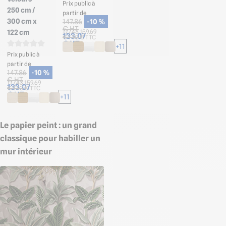
Prix public à
250 cm /
partir de
300 cm x
147.86
-10 %
€ HT
122 cm
177.43
159.69
133.07
€ TTC
€ TTC
€ HT
+11
Prix public à
partir de
147.86
-10 %
€ HT
177.43
159.69
133.07
€ TTC
€ TTC
€ HT
+11
Le papier peint : un grand
classique pour habiller un
mur intérieur