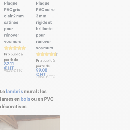
Plaque
Plaque
PVC gris
PVC noire
clair 2 mm
3 mm
satinée
rigide et
pour
brillante
rénover
pour
vos murs
rénover
vos murs
Prix public à
partir de
Prix public à
82.11
partir de
€ HT
99.08
98.53 € TTC
€ HT
118.90 € TTC
Le
lambris
mural : les
lames en
bois
ou en PVC
décoratives