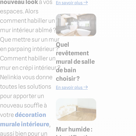
nouveau look
à vos
En savoir plus
espaces. Alors
comment habiller un
mur intérieur abîmé ?
Que mettre sur un mur
Quel
en parpaing intérieur ?
revêtement
Comment habiller un
mural de salle
mur en crépi intérieur ?
de bain
Nelinkia vous donne
choisir ?
toutes les solutions
En savoir plus
pour apporter un
nouveau souffle à
votre
décoration
murale intérieure
,
Mur humide :
aussi bien pour un