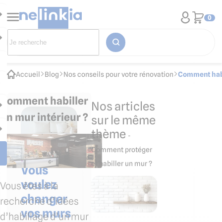
0
Accueil
Blog
Nos conseils pour votre rénovation
Comment habil
Comment habiller
Nos articles
un mur intérieur ?
sur le même
thème
-
Comment protéger
et habiller un mur ?
Vous
voulez
Vous êtes à la
changer
recherche d’idées
vos murs
d’habillage d’un mur