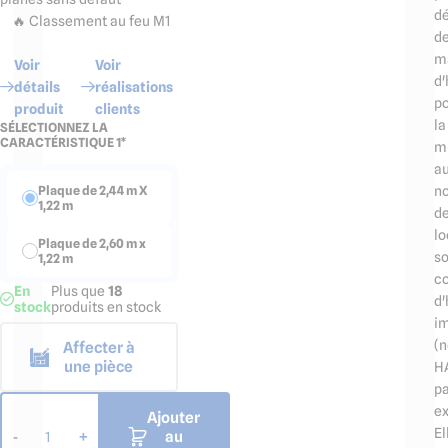
dé
🔥 Classement au feu M1
d
m
Voir
Voir
d'
détails
réalisations
p
produit
clients
la
SÉLECTIONNEZ LA
CARACTÉRISTIQUE 1*
m
a
Plaque de 2,44 m X
n
1,22 m
d
l
Plaque de 2,60 m x
s
1,22 m
co
En
Plus que
18
d'
stock
produits en stock
i
(
Affecter à
une pièce
H
pa
e
Ajouter
El
au
-
+
1