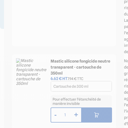
pr
Professionnels ? Créez
ri
votre compte et
du
bénéficiez d’avantages
L
!
pa
l'
ag
im
de
N
Mastic silicone fongicide neutre
transparent - cartouche de
de
350ml
gr
6.62
€ HT
7.94
€ TTC
ré
ri
Cartouche de 300 ml
de
a
Pour effectuer l'étanchéité de
manière invisible
l'
l'
-
+
1
pr
d'