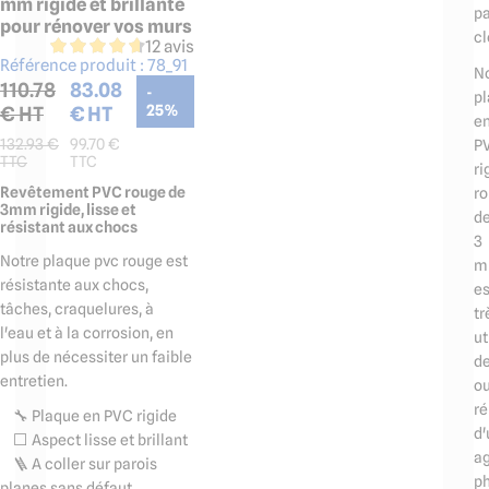
mm rigide et brillante
p
pour rénover vos murs
cl
12 avis
Référence produit :
78_91
N
110.78
83.08
-
p
€ HT
€ HT
25
%
e
132.93
€
99.70
€
P
TTC
TTC
ri
Revêtement PVC rouge de
r
3mm rigide, lisse et
d
résistant aux chocs
3
Notre plaque pvc rouge est
m
résistante aux chocs,
es
tâches, craquelures, à
tr
l'eau et à la corrosion, en
ut
plus de nécessiter un faible
d
entretien.
ou
ré
🔧 Plaque en PVC rigide
d'
⬜️ Aspect lisse et brillant
ag
🪜 A coller sur parois
p
planes sans défaut