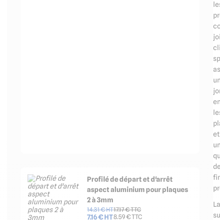
le
pr
c
jo
cl
sp
as
u
jo
en
le
p
et
u
qu
d
fi
Profilé de départ et d'arrêt
pr
aspect aluminium pour plaques
2 à 3mm
L
14.31
€ HT
17.17
€ TTC
su
7.16
€ HT
8.59
€ TTC