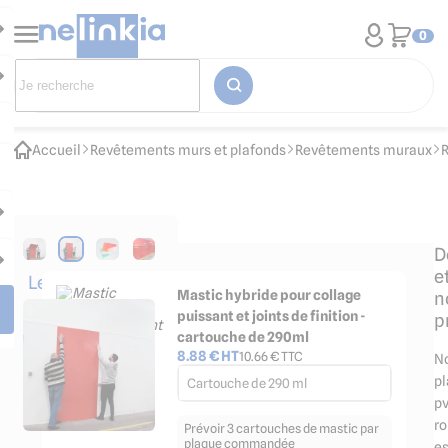
0
Accueil
Revêtements murs et plafonds
Revêtements muraux
D
e
Les
Mastic hybride pour collage
n
accessoires
puissant et joints de finition -
p
indispensables
cartouche de 290ml
8.88
€ HT
10.66
€ TTC
N
p
Cartouche de 290 ml
p
r
Prévoir 3 cartouches de mastic par
plaque commandée
es