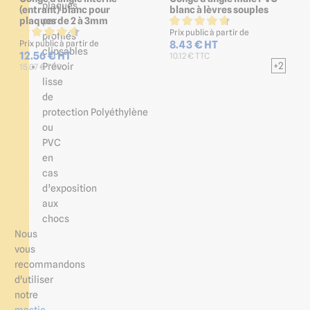
plaques
(entrant) blanc pour
blanc à lèvres souples
plaques de 2 à 3mm
par
Prix public à partir de
profilés
8.43 € HT
Prix public à partir de
clipsables
12.56 € HT
10.12 € TTC
+2
Prévoir
15.07 € TTC
lisse
de
protection Polyéthylène
ou
PVC
en
cas
d’exposition
aux
chocs
Nous
vous
recommandons
d'utiliser
notre
mastic