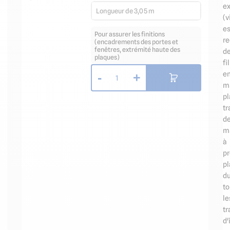
ex
Longueur de 3,05 m
(v
es
Pour assurer les finitions
re
(encadrements des portes et
fenêtres, extrémité haute des
d
plaques)
fi
e
-
+
1
m
pl
tr
d
m
à
pr
p
du
to
le
tr
d'