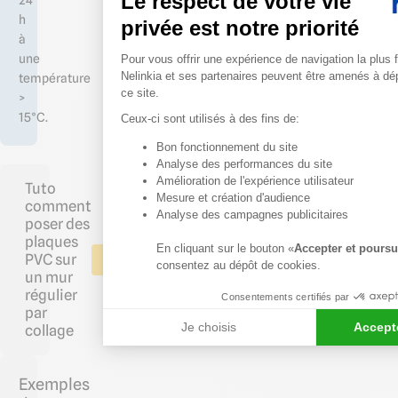
Le respect de votre vie
h
privée est notre priorité
à
Plateforme de Gestion du 
une
Pour vous offrir une expérience de navigation la plus f
Nelinkia et ses partenaires peuvent être amenés à dé
température
ce site.
>
15°C.
Ceux-ci sont utilisés à des fins de:
Bon fonctionnement du site
Axeptio consent
Analyse des performances du site
Amélioration de l'expérience utilisateur
Tuto
Mesure et création d'audience
comment
Analyse des campagnes publicitaires
poser des
plaques
En cliquant sur le bouton «
Accepter et poursu
PVC sur
consentez au dépôt de cookies.
un mur
régulier
Consentements certifiés par
par
Je choisis
Accepte
collage
Exemples