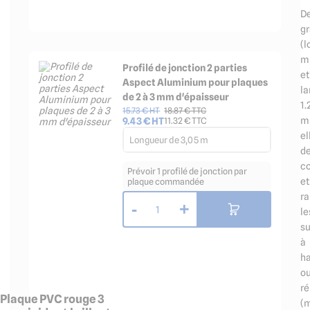
D
g
(l
m
Profilé de jonction 2 parties
et
Aspect Aluminium pour plaques
la
de 2 à 3 mm d'épaisseur
1.
15.73
€ HT
18.87
€ TTC
m
9.43
€ HT
11.32
€ TTC
el
Longueur de 3,05 m
d
co
Prévoir 1 profilé de jonction par
et
plaque commandée
r
-
+
1
le
su
à
ha
o
ré
Plaque PVC rouge 3
(m