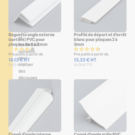
(prévoir
scie
à
lame
PVC)
Baguette angle externe
Profilé de départ et d'arrêt
et
(sortant) PVC pour
blanc pour plaques 2 à
plaques de 2 à 3 mm
3mm
facilement
usinable
Prix public à partir de
Prix public à partir de
pour
14.13 € HT
13.33 € HT
réaliser
16.95 € TTC
16.00 € TTC
des
découpes
précises
sur
mesure
(aménagement
et
décoration intérieur)
Jonction
entre
Congé d'angle interne
Congé d'angle mâle PVC