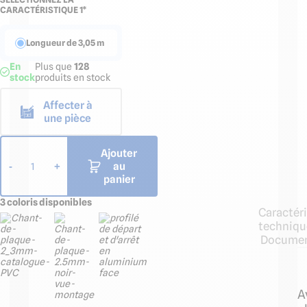
CARACTÉRISTIQUE 1*
Longueur de 3,05 m
En
Plus que
128
stock
produits en stock
Affecter à
une pièce
Ajouter
au
-
+
1
panier
3 coloris disponibles
Caractér
techniqu
Documen
A