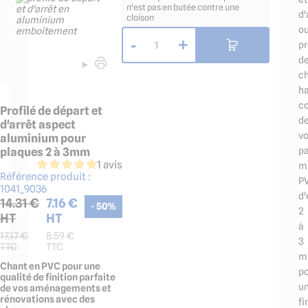
n'est pas en butée contre une
d'
cloison
o
-
+
pr
1
d
c
ha
c
Profilé de départ et
d
d'arrêt aspect
v
aluminium pour
p
plaques 2 à 3mm
1 avis
m
Référence produit :
P
1041_9036
d'
14.31
€
7.16
€
-
50
%
2
HT
HT
à
17.17
€
8.59
€
3
TTC
TTC
m
Chant en PVC pour une
p
qualité de finition parfaite
u
de vos aménagements et
rénovations avec des
fi