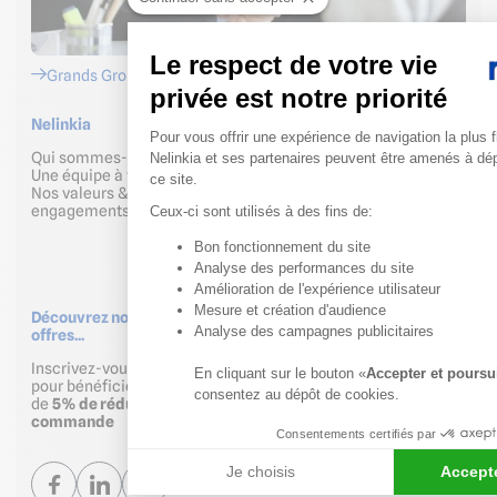
Le respect de votre vie
Grands Groupes
privée est notre priorité
Nelinkia
Aide & Services
Plateforme de Gestion du 
Pour vous offrir une expérience de navigation la plus f
Qui sommes-nous
FAQ
Nelinkia et ses partenaires peuvent être amenés à dé
Une équipe à votre écoute
Conditions générales de vente
ce site.
Nos valeurs & nos
Livraison à domicile ou sur
engagements
votre chantier
Ceux-ci sont utilisés à des fins de:
Droit de rétractation
Protection des données
Bon fonctionnement du site
Axeptio consent
Cliquez-ici pour modifier vos
Analyse des performances du site
préférences en matière de
Amélioration de l'expérience utilisateur
cookies
Mesure et création d'audience
Découvrez nos actus, salons, nouveautés, nos meilleures
Analyse des campagnes publicitaires
offres...
Inscrivez-vous à nos communications
En cliquant sur le bouton «
Accepter et poursu
pour bénéficier
consentez au dépôt de cookies.
S'inscrire
de
5% de réduction sur votre première
commande
Consentements certifiés par
Je choisis
Accepte