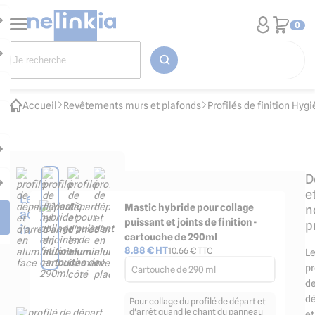
0
Accueil
Revêtements murs et plafonds
Profilés de finition Hyg
D
e
Les
Mastic hybride pour collage
n
accessoires
puissant et joints de finition -
p
indispensables
cartouche de 290ml
8.88
€ HT
10.66
€ TTC
L
pr
Cartouche de 290 ml
d
dé
Pour collage du profilé de départ et
d'arrêt quand le chant du panneau
et