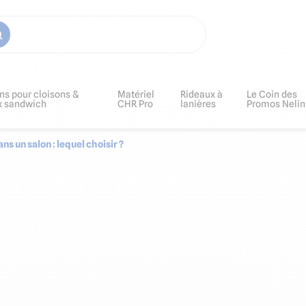
ns pour cloisons &
Matériel
Rideaux à
Le Coin des
x sandwich
CHR Pro
lanières
Promos Nelin
ns un salon : lequel choisir ?