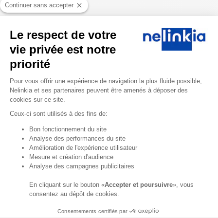
Continuer sans accepter
Selon votre secteur d’activité,
Le respect de votre
vous pourrez choisir d’effectuer
vie privée est notre
vos travaux d’une seule traite,
notamment si votre entreprise
priorité
nécessite une harmonie solide
Plateforme de Gestion du Consentem
entre la vitrine et l’intérieur : ce
Pour vous offrir une expérience de navigation la plus fluide possible,
Nelinkia et ses partenaires peuvent être amenés à déposer des
sera le cas par exemple si vous
cookies sur ce site.
êtes spécialisé dans le domaine
de la cuisine ou de la salle de
Ceux-ci sont utilisés à des fins de:
bains.
Axeptio consent
Bon fonctionnement du site
Analyse des performances du site
Si des problématiques de
Amélioration de l'expérience utilisateur
budget vous freinent dans vos
Mesure et création d'audience
projets, alors vous pourrez opter
Analyse des campagnes publicitaires
pour des travaux au « coût par
coût » : vous limiterez ainsi le
En cliquant sur le bouton «
Accepter et poursuivre
», vous
prix des interventions.
consentez au dépôt de cookies.
Consentements certifiés par
Combien coûtent