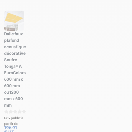
Dalle faux
plafond
acoustique
décorative
Soufre
Tonga® A
EuroColors
600 mm x
600 mm
ou 1200
mm x 600
mm
Prix public à
partir de
196.91