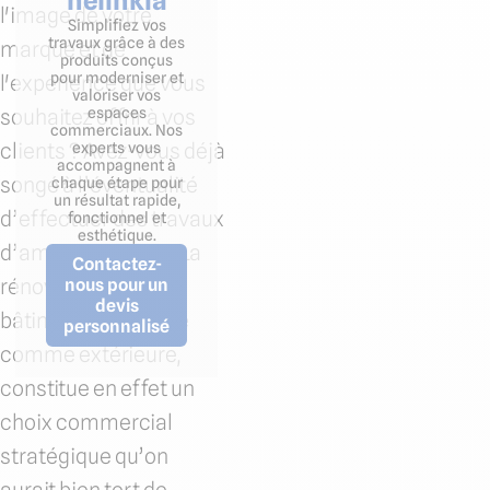
nelinkia
l'image de votre
Simplifiez vos
travaux grâce à des
marque et de
produits conçus
pour moderniser et
l'expérience que vous
valoriser vos
espaces
souhaitez offrir à vos
commerciaux. Nos
clients ? Avez-vous déjà
experts vous
accompagnent à
songé à l’éventualité
chaque étape pour
un résultat rapide,
d’effectuer des travaux
fonctionnel et
esthétique.
d’aménagement ? La
Contactez-
rénovation d’un
nous pour un
devis
bâtiment, intérieure
personnalisé
comme extérieure,
constitue en effet un
choix commercial
stratégique qu’on