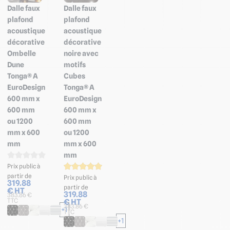
Dalle faux
Dalle faux
plafond
plafond
acoustique
acoustique
décorative
décorative
Ombelle
noire avec
Dune
motifs
Tonga® A
Cubes
EuroDesign
Tonga® A
600 mm x
EuroDesign
600 mm
600 mm x
ou 1200
600 mm
mm x 600
ou 1200
mm
mm x 600
mm
Prix public à
partir de
Prix public à
319.88
partir de
€ HT
319.88
383.86 €
€ HT
TTC
383.86 €
+1
TTC
+1