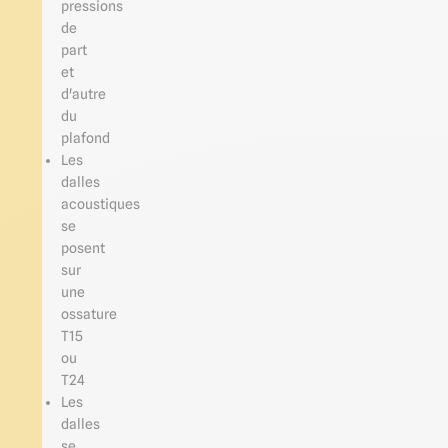
pressions
de
part
et
d'autre
du
plafond
Les
dalles
acoustiques
se
posent
sur
une
ossature
T15
ou
T24
Les
dalles
se