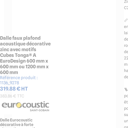
Zi
C

e
la
Dalle faux plafond
d
acoustique décorative
r
zinc avec motifs
d
Cubes Tonga® A
2
EuroDesign 600 mm x
m
600 mm ou 1200 mm x
h
600 mm
de
Référence produit :
1136_9278
319.88
€ HT

p
383.86
€ TTC
êt
p
su
Dalle Eurocoustic
u
décorative à forte
os