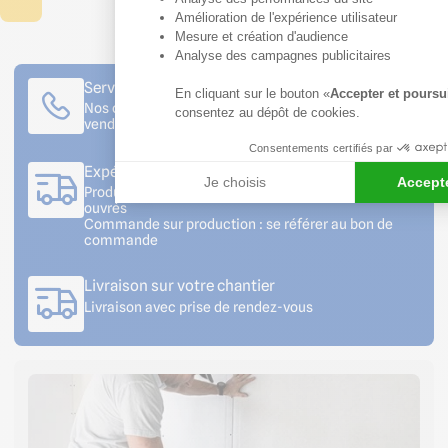
Amélioration de l'expérience utilisateur
Mesure et création d'audience
Analyse des campagnes publicitaires
Service client à votre écoute
En cliquant sur le bouton «
Accepter et poursu
Nos conseillers sont disponibles du lundi au
consentez au dépôt de cookies.
vendredi de 08h30 à 12h et de 13h30 à 18h
Consentements certifiés par
Expédition rapide
Je choisis
Accepte
Produits en stock : commande expédiée sous 2 jours
ouvrés
Commande sur production : se référer au bon de
commande
Livraison sur votre chantier
Livraison avec prise de rendez-vous