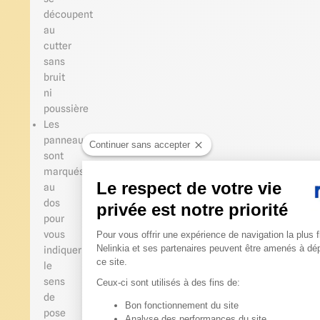
découpent
au
cutter
sans
bruit
ni
poussière
Les
panneaux
Continuer sans accepter
sont
marqués
Le respect de votre vie
au
dos
privée est notre priorité
pour
Plateforme de Gestion du 
vous
Pour vous offrir une expérience de navigation la plus f
Nelinkia et ses partenaires peuvent être amenés à dé
indiquer
ce site.
le
sens
Ceux-ci sont utilisés à des fins de:
de
Bon fonctionnement du site
pose
Axeptio consent
Analyse des performances du site