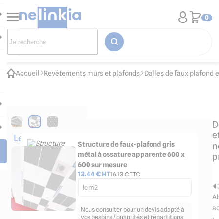
0
Accueil
Revêtements murs et plafonds
Dalles de faux plafond 
D
e
Les
Structure de faux-plafond gris
n
accessoires
métal à ossature apparente 600 x
p
indispensables
600 sur mesure
13.44
€ HT
16.13
€ TTC

le m2
Ab
a
Nous consulter pour un devis adapté à
vos besoins / quantités et répartitions
: