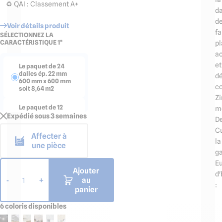
♻️ QAI : Classement A+
da
d
Voir détails produit
fa
SÉLECTIONNEZ LA
CARACTÉRISTIQUE 1*
pl
a
et
Le paquet de 24
dalles ép. 22 mm
dé
600 mm x 600 mm
co
soit 8,64 m2
Zi
Le paquet de 12
mo
dalles ép. 22 mm
Expédié sous 3 semaines
D
1200 mm x 600 mm
soit 8,64 m2
C
Affecter à
la
une pièce
g
E
Ajouter
d'
au
-
+
1
:
panier
6 coloris disponibles