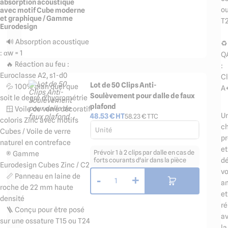
absorption acoustique
o
avec motif Cube moderne
et graphique / Gamme
T
Eurodesign
🔊 Absorption acoustique
♻️
: αw = 1
Q
🔥 Réaction au feu :
:
Euroclasse A2, s1-d0
C
Lot de 50 Clips Anti-
💦 100% plan quel que
A
Soulèvement pour dalle de faux
soit le degré d'hygrométrie
plafond
🪟 Voile de verre décoratif
U
48.53
€ HT
58.23
€ TTC
coloris Zinc avec motifs
ch
Unité
Cubes / Voile de verre
pr
naturel en contreface
et
Prévoir 1 à 2 clips par dalle en cas de
®️ Gamme
dé
forts courants d'air dans la pièce
Eurodesign Cubes Zinc / C2
v
📏 Panneau en laine de
-
+
1
a
roche de 22 mm haute
et
densité
ré
🪜 Conçu pour être posé
a
sur une ossature T15 ou T24
la