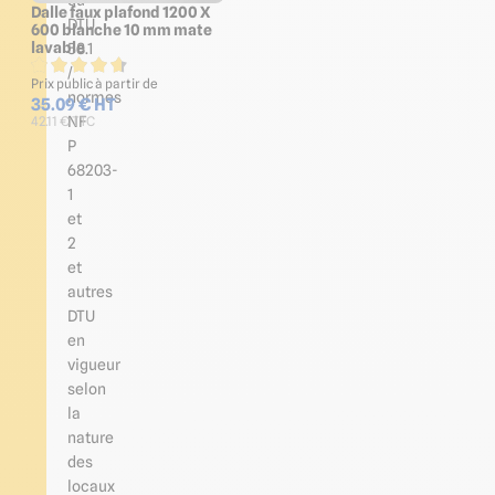
Dalle faux plafond 1200 X
DTU
600 blanche 10 mm mate
lavable
58.1
/
Prix public à partir de
normes
35.09 € HT
NF
42.11 € TTC
P
68203-
1
et
2
et
autres
DTU
en
vigueur
selon
la
nature
des
locaux