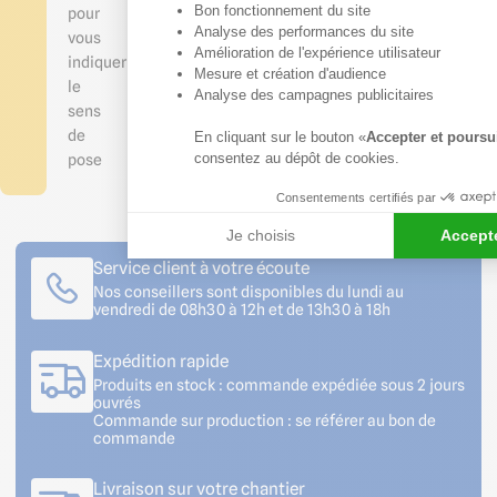
Bon fonctionnement du site
pour
Axeptio consent
Analyse des performances du site
vous
Amélioration de l'expérience utilisateur
indiquer
Mesure et création d'audience
le
Analyse des campagnes publicitaires
sens
de
En cliquant sur le bouton «
Accepter et poursu
consentez au dépôt de cookies.
pose
Consentements certifiés par
Je choisis
Accepte
Service client à votre écoute
Nos conseillers sont disponibles du lundi au
vendredi de 08h30 à 12h et de 13h30 à 18h
Expédition rapide
Produits en stock : commande expédiée sous 2 jours
ouvrés
Commande sur production : se référer au bon de
commande
Livraison sur votre chantier