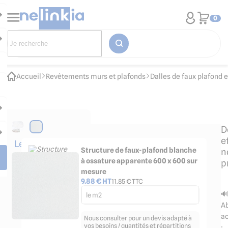
0
Accueil
Revêtements murs et plafonds
Dalles de faux plafond 
D
e
Les
Structure de faux-plafond blanche
n
accessoires
à ossature apparente 600 x 600 sur
p
indispensables
mesure
9.88
€ HT
11.85
€ TTC

le m2
Ab
a
Nous consulter pour un devis adapté à
vos besoins / quantités et répartitions
: