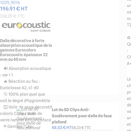
1029_9016
u
196.91
€ HT
os
236.29
€ TTC
o
T
♻️
Dalle décorative à forte
Q
absorption acoustique de la
gamme Eurocolors
:
Eurocoustic épaisseur 22
C
mm ou 40 mm
A
🔊 Absorption acoustique
: αw = 1
U
🔥 Réaction au feu :
ch
Euroclasse A2, s1-d0
pr
💦 100% plan quel que
et
soit le degré d'hygrométrie
dé
🪟 Voile de verre décoratif
Lot de 50 Clips Anti-
v
coloris Craie / Voile de
Soulèvement pour dalle de faux
a
verre naturel en contreface
plafond
et
®️ Gamme "Les
48.53
€ HT
58.23
€ TTC
ré