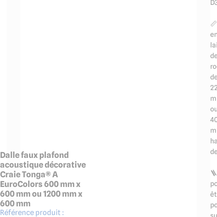
D

e
la
d
r
d
2
m
o
4
m
h
de
Dalle faux plafond
acoustique décorative

Craie Tonga® A
EuroColors 600 mm x
p
600 mm ou 1200 mm x
êt
600 mm
p
Référence produit :
su