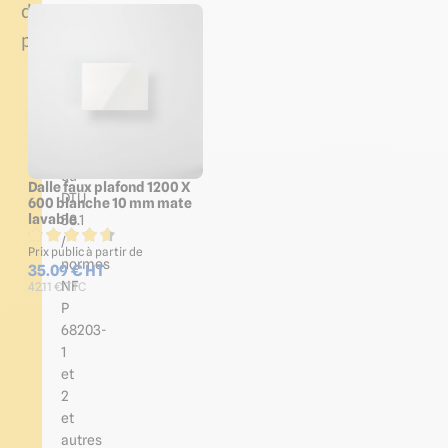
de
pose
Elle
sera
conforme
aux
prescriptions
du
Dalle faux plafond 1200 X
DTU
600 blanche 10 mm mate
lavable
58.1
/
Prix public à partir de
normes
35.09 € HT
NF
42.11 € TTC
P
68203-
1
et
2
et
autres