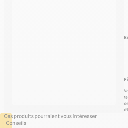
E
F
Vo
te
d
d'
Ces produits pourraient vous intéresser
Conseils