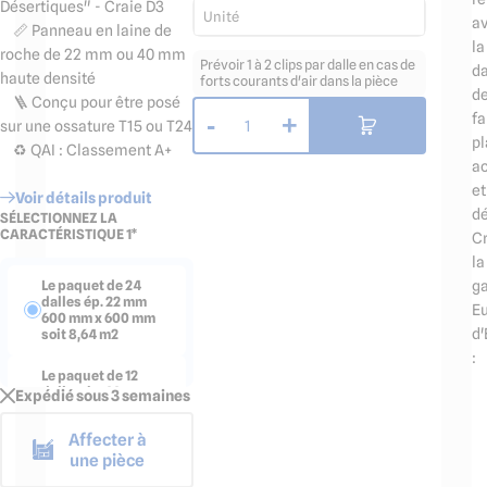
Désertiques" - Craie D3
Unité
a
📏 Panneau en laine de
la
roche de 22 mm ou 40 mm
Prévoir 1 à 2 clips par dalle en cas de
da
haute densité
forts courants d'air dans la pièce
d
🪜 Conçu pour être posé
fa
-
+
1
sur une ossature T15 ou T24
pl
♻️ QAI : Classement A+
a
et
Voir détails produit
dé
SÉLECTIONNEZ LA
CARACTÉRISTIQUE 1*
Cr
la
Le paquet de 24
g
dalles ép. 22 mm
Eu
600 mm x 600 mm
d'
soit 8,64 m2
:
Le paquet de 12
dalles ép. 22 mm
Expédié sous 3 semaines
1200 mm x 600 mm
soit 8,64 m2
Affecter à
une pièce
Le paquet de 20
dalles ép. 40 mm