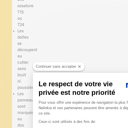
ossature
T15
ou
T24
Les
dalles
se
découpent
au
cutter
Continuer sans accepter
sans
bruit
ni
Le respect de votre vie
poussière
privée est notre priorité
Les
Plateforme de Gestion du 
panneaux
Pour vous offrir une expérience de navigation la plus f
sont
Nelinkia et ses partenaires peuvent être amenés à dé
marqués
ce site.
au
Ceux-ci sont utilisés à des fins de:
dos