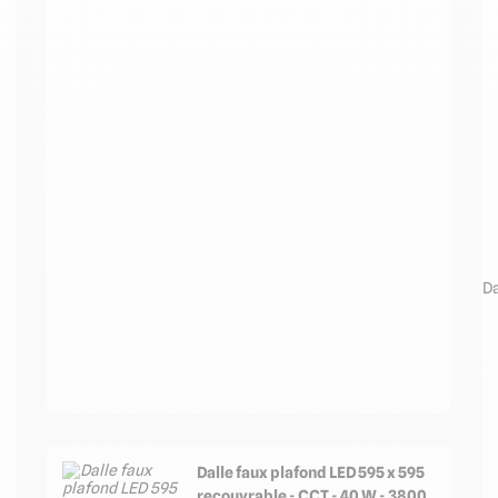
Da
Dalle faux plafond LED 595 x 595
recouvrable - CCT - 40 W - 3800