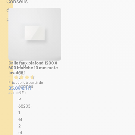
Conseils
de
pose
Elle
sera
conforme
aux
prescriptions
du
Dalle faux plafond 1200 X
DTU
600 blanche 10 mm mate
lavable
58.1
/
Prix public à partir de
normes
35.09 € HT
NF
42.11 € TTC
P
68203-
1
et
2
et