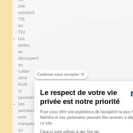
une
ossature
T15
ou
T24
Les
dalles
se
découpent
au
cutter
Continuer sans accepter
sans
bruit
Le respect de votre vie
ni
poussière
privée est notre priorité
Les
Plateforme de Gestion du 
panneaux
Pour vous offrir une expérience de navigation la plus f
sont
Nelinkia et ses partenaires peuvent être amenés à dé
ce site.
marqués
au
Ceux-ci sont utilisés à des fins de: