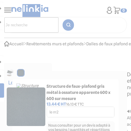
0
Accueil
Revêtements murs et plafonds
Dalles de faux plafond 
D
e
Les
Structure de faux-plafond gris
n
accessoires
métal à ossature apparente 600 x
p
indispensables
600 sur mesure
13.44
€ HT
16.13
€ TTC

le m2
Ab
a
Nous consulter pour un devis adapté à
vos besoins / quantités et répartitions
: