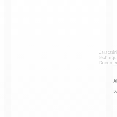
Caractér
techniqu
Documen
A
D