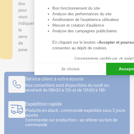
dos
Bon fonctionnement du site
pour
Axeptio consent
Analyse des performances du site
vous
Amélioration de l'expérience utilisateur
indiquer
Mesure et création d'audience
le
Analyse des campagnes publicitaires
sens
En cliquant sur le bouton «
Accepter et poursu
de
consentez au dépôt de cookies.
pose
Consentements certifiés par
Je choisis
Accepte
Service client à votre écoute
Nos conseillers sont disponibles du lundi au
vendredi de 08h30 à 12h et de 13h30 à 18h
Expédition rapide
Produits en stock : commande expédiée sous 2 jours
ouvrés
Commande sur production : se référer au bon de
commande