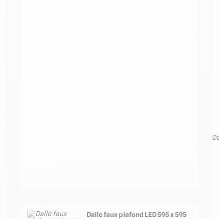
Da
Dalle faux plafond LED 595 x 595