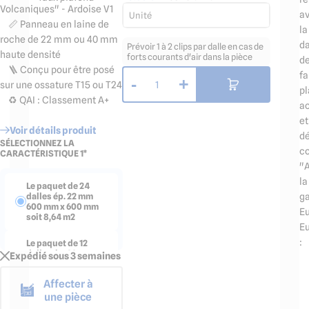
Volcaniques" - Ardoise V1
a
Unité
📏 Panneau en laine de
la
roche de 22 mm ou 40 mm
da
Prévoir 1 à 2 clips par dalle en cas de
haute densité
forts courants d'air dans la pièce
d
🪜 Conçu pour être posé
fa
-
+
1
sur une ossature T15 ou T24
pl
♻️ QAI : Classement A+
a
et
Voir détails produit
dé
SÉLECTIONNEZ LA
co
CARACTÉRISTIQUE 1*
"A
la
Le paquet de 24
g
dalles ép. 22 mm
600 mm x 600 mm
Eu
soit 8,64 m2
Eu
:
Le paquet de 12
dalles ép. 22 mm
Expédié sous 3 semaines
1200 mm x 600 mm
soit 8,64 m2
Affecter à
une pièce
Le paquet de 20