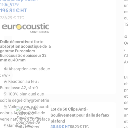
1106_9179
u
196.91
€ HT
os
236.29
€ TTC
o
T
♻️
Dalle décorative à forte
Q
absorption acoustique de la
:
gamme Eurocolors
Eurocoustic épaisseur 22
C
mm ou 40 mm
A
🔊 Absorption acoustique
: αw = 1
U
🔥 Réaction au feu :
ch
Euroclasse A2, s1-d0
pr
💦 100% plan quel que
et
soit le degré d'hygrométrie
dé
🪟 Voile de verre décoratif
v
Lot de 50 Clips Anti-
coloris Ardoise / Voile de
Soulèvement pour dalle de faux
a
verre naturel en contreface
plafond
et
®️ Gamme "Les
48.53
€ HT
58.23
€ TTC
ré