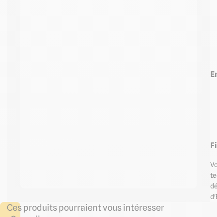
E
F
Vo
te
d
d'
Ces produits pourraient vous intéresser