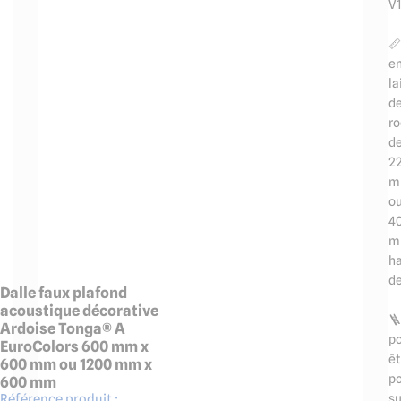
V

e
la
d
r
d
2
m
o
4
m
h
de
Dalle faux plafond
acoustique décorative

Ardoise Tonga® A
p
EuroColors 600 mm x
êt
600 mm ou 1200 mm x
p
600 mm
su
Référence produit :