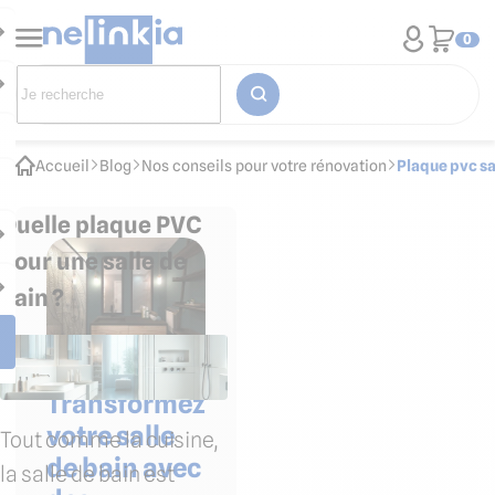
0
Accueil
Blog
Nos conseils pour votre rénovation
Plaque pvc sal
Quelle plaque PVC
pour une salle de
bain ?
Transformez
votre salle
Tout comme la cuisine,
de bain avec
la salle de bain est