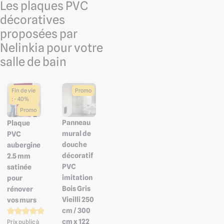
Les plaques PVC
décoratives
proposées par
Nelinkia pour votre
salle de bain
Fin de vie
Promo
: - 40%
Promo
Panneau
Plaque
mural de
PVC
douche
aubergine
décoratif
2.5 mm
PVC
satinée
imitation
pour
Bois Gris
rénover
Vieilli 250
vos murs
cm / 300
cm x 122
Prix public à