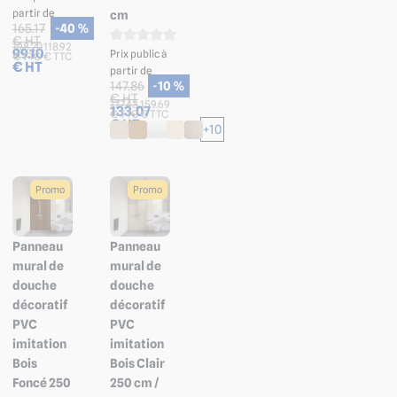
partir de
cm
165.17
-40 %
€ HT
198.20
118.92
99.10
Prix public à
€ TTC
€ TTC
€ HT
partir de
147.86
-10 %
€ HT
177.43
159.69
133.07
€ TTC
€ TTC
€ HT
+10
Promo
Promo
Panneau
Panneau
mural de
mural de
douche
douche
décoratif
décoratif
PVC
PVC
imitation
imitation
Bois
Bois Clair
Foncé 250
250 cm /