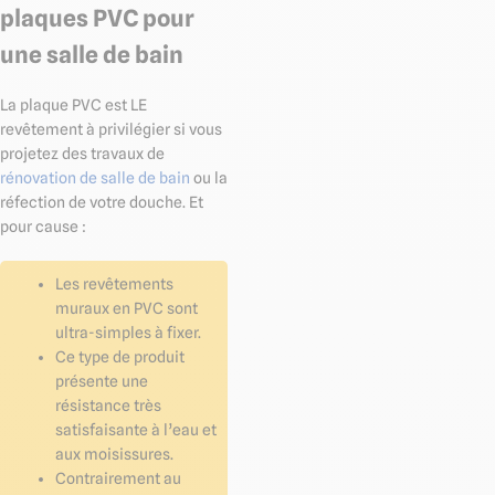
plaques PVC pour
une salle de bain
La plaque PVC est LE
revêtement à privilégier si vous
projetez des travaux de
rénovation de salle de bain
ou la
réfection de votre douche. Et
pour cause :
Les revêtements
muraux en PVC sont
ultra-simples à fixer.
Ce type de produit
présente une
résistance très
satisfaisante à l’eau et
aux moisissures.
Contrairement au