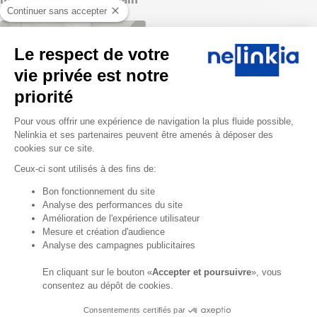
Continuer sans accepter
Le respect de votre
vie privée est notre
priorité
Plateforme de Gestion du Consentem
Pour vous offrir une expérience de navigation la plus fluide possible,
Nelinkia et ses partenaires peuvent être amenés à déposer des
cookies sur ce site.
Ceux-ci sont utilisés à des fins de:
Vous en avez assez du
Axeptio consent
traditionnel blanc et souhaitez
Bon fonctionnement du site
Analyse des performances du site
davantage d’élégance ? Le
Amélioration de l'expérience utilisateur
panneau mural PVC imitation
Mesure et création d'audience
marbre
apportera à votre salle
Analyse des campagnes publicitaires
de bain une touche de luxe et un
bel effet de luminosité. Il est de
En cliquant sur le bouton «
Accepter et poursuivre
», vous
plus facile à associer avec tout
consentez au dépôt de cookies.
type de décoration, des
Consentements certifiés par
éléments modernes, ultra-