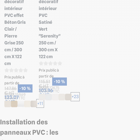
décoratif
décoratif
intérieur
intérieur
PVC effet
PVC
Béton Gris
Satiné
Clair /
Vert
Pierre
"Serenity"
Grise 250
250 cm /
cm / 300
300 cm X
cm X 122
122 cm
cm
Prix public à
partir de
Prix public à
115.51
-10 %
partir de
€ HT
138.61
124.75
147.86
-10 %
103.96
€ TTC
€ TTC
€ HT
€ HT
177.43
159.69
+23
133.07
€ TTC
€ TTC
€ HT
+11
Installation des
panneaux PVC : les