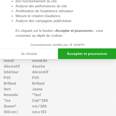
Axeptio consent
€ HT
Bon fonctionnement du site
295.68
266.11
246.40
-10 %
221.76
€ TTC
€ TTC
Analyse des performances du site
€ HT
€ HT
295.68
266.11
+11
221.76
Amélioration de l'expérience utilisateur
€ TTC
€ TTC
€ HT
+11
Mesure et création d'audience
Analyse des campagnes publicitaires
En cliquant sur le bouton «
Accepter et poursuivre
», vous
Aspect
Aspect
consentez au dépôt de cookies.
verre
verre
laqué
laqué
Consentements certifiés par
Promo
Promo
Je choisis
Accepter et poursuivre
Panneau
Panneau
mural
mural de
décoratif
douche
intérieur
décoratif
PVC
PVC
Brillant
Brillant
Vert
Jaune
Amande
"Taxi
"Ice
Cab" 250
Queen"
cm / 300
250 cm /
cm x 122