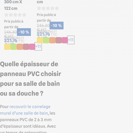
300 cm X
cm
122 cm
Prix public à
partir de
Prix public à
246.40
-10 %
partir de
€ HT
295.68
266.11
246.40
-10 %
221.76
€ TTC
€ TTC
€ HT
€ HT
295.68
266.11
+11
221.76
€ TTC
€ TTC
€ HT
+11
Quelle épaisseur de
panneau PVC choisir
pour sa salle de bain
ou sa douche ?
Pour
recouvrir le carrelage
mural d’une salle de bain
, les
panneaux PVC de 2 à 3 mm
d’épaisseur sont idéaux. Avec
un temps de préparation