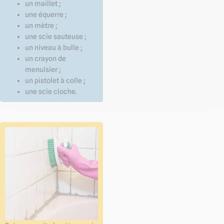
un maillet ;
une équerre ;
un mètre ;
une scie sauteuse ;
un niveau à bulle ;
un crayon de
menuisier ;
un pistolet à colle ;
une scie cloche.