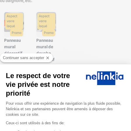
ou baignoire, etc.
Aspect
Aspect
verre
verre
laqué
laqué
Promo
Promo
Panneau
Panneau
mural
mural de
décoratif
douche
Continuer sans accepter
intérieur
décoratif
PVC
PVC
Brillant
Brillant
Le respect de votre
Orange
Vert "Key
vie privée est notre
"Juicy
Lime" 250
priorité
Lucy" 250
cm / 300
cm / 300
cm x 122
Plateforme de Gestion du Consentem
Pour vous offrir une expérience de navigation la plus fluide possible,
cm X 122
cm
Nelinkia et ses partenaires peuvent être amenés à déposer des
cm
cookies sur ce site.
Prix public à
Ceux-ci sont utilisés à des fins de:
partir de
Prix public à
246.40
-10 %
partir de