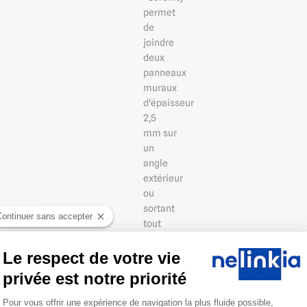
permet
de
joindre
deux
panneaux
muraux
d'épaisseur
2,5
mm sur
un
angle
extérieur
ou
sortant
Continuer sans accepter
tout
en
assurant
Le respect de votre vie
une
privée est notre priorité
finition
Plateforme de Gestion du Consentemen
soignée
Pour vous offrir une expérience de navigation la plus fluide possible,