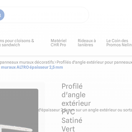
ns pour cloisons &
Matériel
Rideaux à
Le Coin des
x sandwich
CHR Pro
lanières
Promos Nelin
ur panneaux muraux décoratifs
Profilés d'angle extérieur pour panneau
ux muraux ALTRO épaisseur 2,5 mm
Profilé
d'angle
extérieur
x panneaux muraux d'épaisseur 2,5 mm sur un angle extérieur ou sortan
PVC
Satiné
Vert