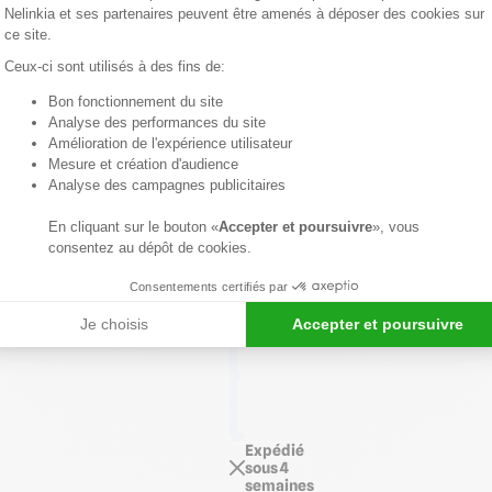
et
Nelinkia et ses partenaires peuvent être amenés à déposer des cookies sur
ce site.
la
protection
Ceux-ci sont utilisés à des fins de:
de
Bon fonctionnement du site
l'angle.
Axeptio consent
Analyse des performances du site
Amélioration de l'expérience utilisateur
Mesure et création d'audience
Voir
Analyse des campagnes publicitaires
détails
produit
En cliquant sur le bouton «
Accepter et poursuivre
», vous
SÉLECTIONNEZ
consentez au dépôt de cookies.
LA
CARACTÉRISTIQUE
1*
Consentements certifiés par
Je choisis
Accepter et poursuivre
Longueur
de 2,50 m
Longueur
de 3,00 m
Expédié
sous 4
semaines