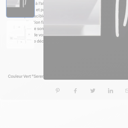
Ce profilé PVC à l'allure de cornières d'angle en reprend les caract
renforce et protège les angles extérieurs tout en étant un 
imputrescible : peut s'utiliser en milieu humide
application facile : fixation par collage ou vissage sur des 
Mais en plus de son rôle de cornière pvc, cette baguette d'angle 
extérieur lors de vos rénovations de murs. Ce profilé permet en ef
irrégularités de découpe et d'obtenir une finition de qualité profe
Caractéristiq
Couleur Vert "Serenity" : proche Pantone "621 C" - Distance 23 (inf