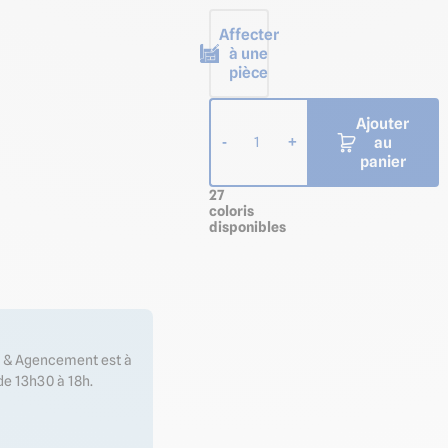
Affecter
à une
pièce
Ajouter
au
-
+
1
panier
27
coloris
disponibles
es & Agencement est à
de 13h30 à 18h.