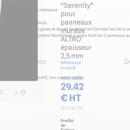
éristiques :
"Serenity"
élément de décoration intérieure
pour
panneaux
parois planes sans défauts
muraux
PVC sert également de guide et de rail de départ et d'arrivée lors de 
fet d'insérer et de maintenir facilement à angle droit les 2 panneaux 
ALTRO
ssionnelle.
épaisseur
2,5 mm
ues techniques
D
Référence
produit
:
ormation à titre indicatif, non contractuelle)
1639_10325
29.42
€ HT
35.30
€ TTC
Profilé
de
finition