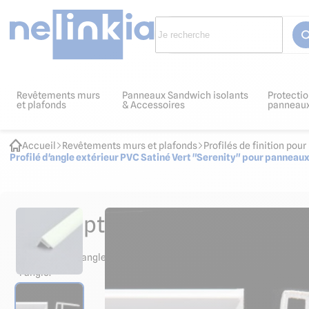
Revêtements murs
Panneaux Sandwich isolants
Protectio
et plafonds
& Accessoires
panneau
Accueil
Revêtements murs et plafonds
Profilés de finition po
Profilé d'angle extérieur PVC Satiné Vert "Serenity" pour pannea
Descriptif et normes produit
La baguette d'angle externe Vert "Serenity" permet de joindre deu
l'angle.