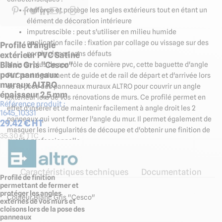
renforce et protège les angles extérieurs tout en étant un
élément de décoration intérieure
imputrescible : peut s'utiliser en milieu humide
application facile : fixation par collage ou vissage sur des
Profilé d'angle
parois planes sans défauts
extérieur PVC Satiné
Blanc Gris "Cesco"
Mais en plus de son rôle de cornière pvc, cette baguette d'angle
pour panneaux
PVC sert également de guide et de rail de départ et d'arrivée lors
muraux ALTRO
de la pose des panneaux muraux ALTRO pour couvrir un angle
épaisseur 2,5 mm
extérieur lors de vos rénovations de murs. Ce profilé permet en
Référence produit :
effet d'insérer et de maintenir facilement à angle droit les 2
1645_10331
panneaux qui vont former l'angle du mur. Il permet également de
29.42
€ HT
masquer les irrégularités de découpe et d'obtenir une finition de
35.30
€ TTC
qualité professionnelle.
Caractéristiques techniques
Documentation
Profilé de finition
permettant de fermer et
protéger les angles
Couleur Blanc Gris "Cesco"
externes de vos murs et
cloisons lors de la pose des
panneaux