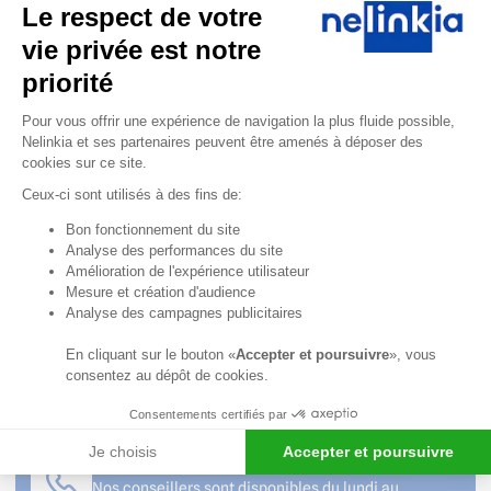
Le respect de votre
Professionnelles &
Agencement est à
vie privée est notre
votre écoute du lundi
priorité
au vendredi de 8h30 à
12h30 et de 13h30 à
Plateforme de Gestion du Consentem
Pour vous offrir une expérience de navigation la plus fluide possible,
18h.
Nelinkia et ses partenaires peuvent être amenés à déposer des
cookies sur ce site.
04 58 64 00
00
Ceux-ci sont utilisés à des fins de:
Axeptio consent
Bon fonctionnement du site
Formulaire
Analyse des performances du site
de contact
Amélioration de l'expérience utilisateur
Mesure et création d'audience
Professionnels ? Créez
Analyse des campagnes publicitaires
votre compte et
bénéficiez d’avantages
En cliquant sur le bouton «
Accepter et poursuivre
», vous
!
consentez au dépôt de cookies.
Consentements certifiés par
Je choisis
Accepter et poursuivre
Service client à votre écoute
Nos conseillers sont disponibles du lundi au