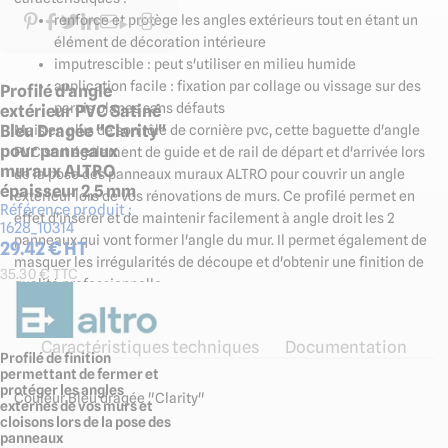
renforce et protège les angles extérieurs tout en étant un
élément de décoration intérieure
imputrescible : peut s'utiliser en milieu humide
application facile : fixation par collage ou vissage sur des
Profilé d'angle
parois planes sans défauts
extérieur PVC Satiné
Bleu Dragée "Clarity"
Mais en plus de son rôle de cornière pvc, cette baguette d'angle
pour panneaux
PVC sert également de guide et de rail de départ et d'arrivée lors
muraux ALTRO
de la pose des panneaux muraux ALTRO pour couvrir un angle
épaisseur 2,5 mm
extérieur lors de vos rénovations de murs. Ce profilé permet en
Référence produit :
effet d'insérer et de maintenir facilement à angle droit les 2
1628_10314
panneaux qui vont former l'angle du mur. Il permet également de
29.42
€ HT
masquer les irrégularités de découpe et d'obtenir une finition de
35.30
€ TTC
qualité professionnelle.
Caractéristiques techniques
Documentation
Profilé de finition
permettant de fermer et
protéger les angles
Couleur Bleu dragée "Clarity"
externes de vos murs et
cloisons lors de la pose des
panneaux