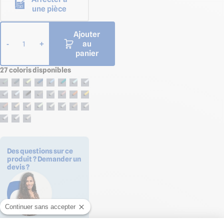
une pièce
Ajouter
au
-
+
1
panier
27 coloris disponibles
Des questions sur ce
produit ? Demander un
devis ?
Continuer sans accepter
Shirley Collot notre