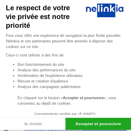
experte Cuisines
Le respect de votre
Professionnelles &
vie privée est notre
Agencement est à
votre écoute du lundi
priorité
au vendredi de 8h30 à
Plateforme de Gestion du Consentem
12h30 et de 13h30 à
Pour vous offrir une expérience de navigation la plus fluide possible,
Nelinkia et ses partenaires peuvent être amenés à déposer des
18h.
cookies sur ce site.
04 58 64 00
Ceux-ci sont utilisés à des fins de:
00
Axeptio consent
Bon fonctionnement du site
Analyse des performances du site
Formulaire
de contact
Amélioration de l'expérience utilisateur
Mesure et création d'audience
Analyse des campagnes publicitaires
Professionnels ? Créez
votre compte et
En cliquant sur le bouton «
Accepter et poursuivre
», vous
bénéficiez d’avantages
!
consentez au dépôt de cookies.
Consentements certifiés par
Je choisis
Accepter et poursuivre
Service client à votre écoute