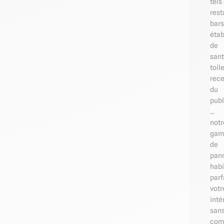
tels
rest
bars
éta
de
sant
toil
rec
du
publ
...
notr
ga
de
pan
habi
par
votr
inté
san
com