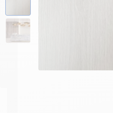
Prévoir 3 cartouches de mas
-
+
1