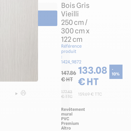
Bois Gris
tic par panneau mural
Vieilli
250 cm /
300 cm x
122 cm
Référence
produit
:
1424_9872
133.08
-
147.86
10
%
€ HT
€ HT
177.43
159.69
€ TTC
€ TTC
Revêtement
mural
PVC
Premium
Altro