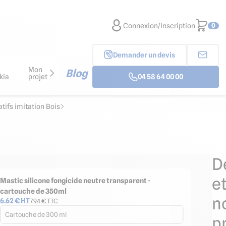
Connexion/Inscription
0
Demander un devis
Mon
Blog
kia
projet
04 58 64 00 00
ifs imitation Bois
D
e
Mastic silicone fongicide neutre transparent -
cartouche de 350ml
n
6.62
€ HT
7.94
€ TTC
Cartouche de 300 ml
p