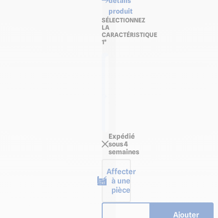
détails
produit
SÉLECTIONNEZ
LA
CARACTÉRISTIQUE
1*
Plaque
de 2,50
m x
1,22 m
Plaque
de
3,00 m
x 1,22
m
Expédié
sous 4
semaines
Affecter
à une
pièce
Ajouter