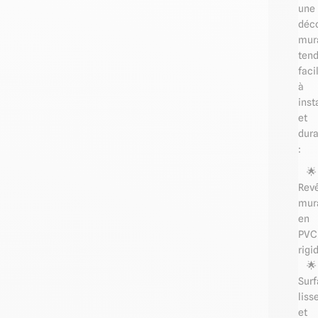
une
déco
mur
ten
faci
à
inst
et
dura
:
🌟
Rev
mur
en
PVC
rigi
🌟
Sur
liss
et