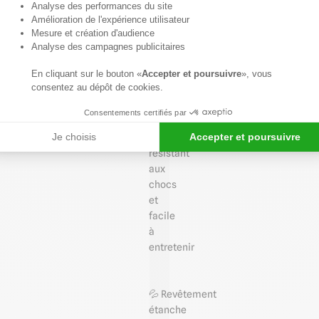
Axeptio consent
Analyse des performances du site
parois
Amélioration de l'expérience utilisateur
planes
Mesure et création d'audience
sans
Analyse des campagnes publicitaires
défaut
En cliquant sur le bouton «
Accepter et poursuivre
», vous
ou
consentez au dépôt de cookies.
carrelage
Consentements certifiés par
Je choisis
Accepter et poursuivre
💥 Durable,
résistant
aux
chocs
et
facile
à
entretenir
💦 Revêtement
étanche