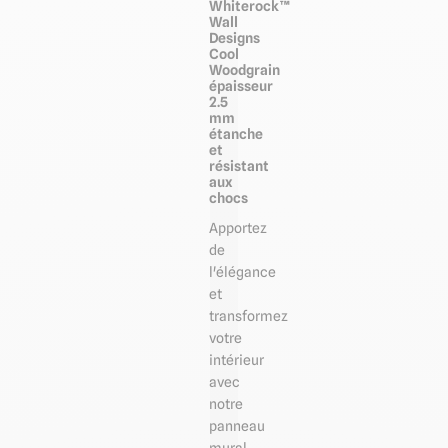
Whiterock™
Wall
Designs
Cool
Woodgrain
épaisseur
2.5
mm
étanche
et
résistant
aux
chocs
Apportez
de
l'élégance
et
transformez
votre
intérieur
avec
notre
panneau