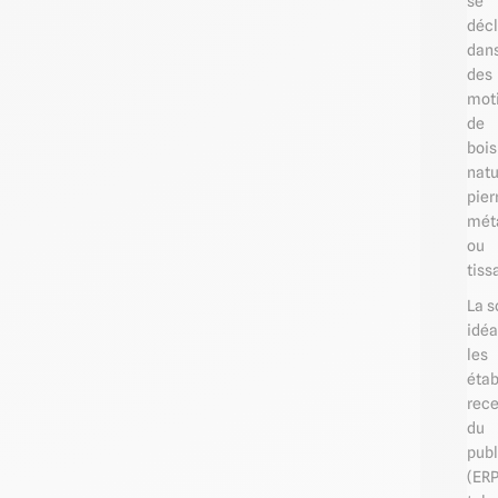
se
décl
dan
des
moti
de
bois
natu
pier
mét
ou
tiss
La s
idéa
les
éta
rec
du
publ
(ERP