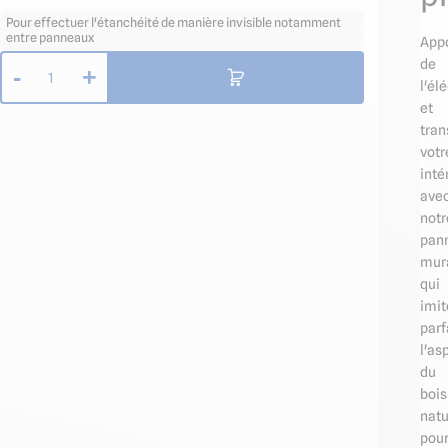
Pour effectuer l'étanchéité de manière invisible notamment
entre panneaux
App
de
-
+
1
l'él
et
tra
votr
inté
ave
notr
pan
mur
qui
imit
par
l'as
du
bois
natu
pou