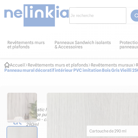
Revêtements murs
Panneaux Sandwich isolants
Protectio
et plafonds
& Accessoires
panneau
Accueil
Revêtements murs et plafonds
Revêtements muraux
Panneau mural décoratif intérieur PVC imitation Bois Gris Vieilli 2
Les
Mastic hybride pour colla
finition - cartouche de 2
accessoires
8.88
€ HT
10.66
€ TTC
indispensables
Cartouche de 290 ml