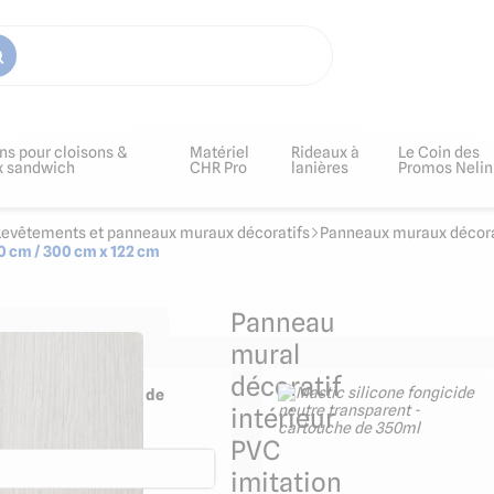
ns pour cloisons &
Matériel
Rideaux à
Le Coin des
x sandwich
CHR Pro
lanières
Promos Nelin
Revêtements et panneaux muraux décoratifs
Panneaux muraux décorat
50 cm / 300 cm x 122 cm
Panneau
mural
décoratif
ge puissant et joints de
intérieur
90ml
PVC
imitation