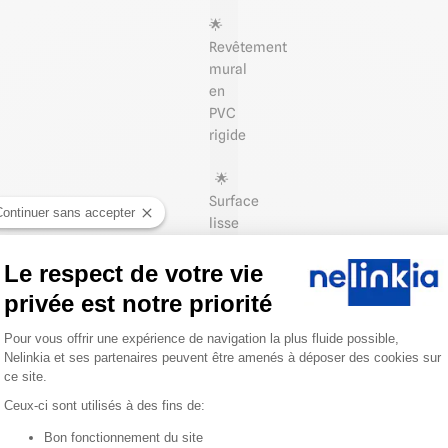
🌟
Revêtement
mural
en
PVC
rigide
🌟
Surface
Continuer sans accepter
lisse
et
satinée
Le respect de votre vie
privée est notre priorité
Plateforme de Gestion du Consentemen
🧰 Facile
Pour vous offrir une expérience de navigation la plus fluide possible,
à
Nelinkia et ses partenaires peuvent être amenés à déposer des cookies sur
installer
ce site.
par
Ceux-ci sont utilisés à des fins de:
collage
Bon fonctionnement du site
sur