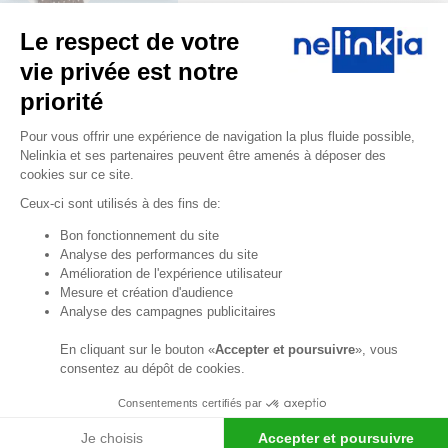
Shirley Collot notre
Le respect de votre
experte Cuisines
Professionnelles &
vie privée est notre
Agencement est à
priorité
votre écoute du lundi
Plateforme de Gestion du Consentem
au vendredi de 8h30 à
Pour vous offrir une expérience de navigation la plus fluide possible,
12h30 et de 13h30 à
Nelinkia et ses partenaires peuvent être amenés à déposer des
18h.
cookies sur ce site.
Ceux-ci sont utilisés à des fins de:
04 58 64 00
00
Axeptio consent
Bon fonctionnement du site
Analyse des performances du site
Formulaire
Amélioration de l'expérience utilisateur
de contact
Mesure et création d'audience
Analyse des campagnes publicitaires
Professionnels ? Créez
votre compte et
En cliquant sur le bouton «
Accepter et poursuivre
», vous
bénéficiez d’avantages
consentez au dépôt de cookies.
!
Consentements certifiés par
Je choisis
Accepter et poursuivre