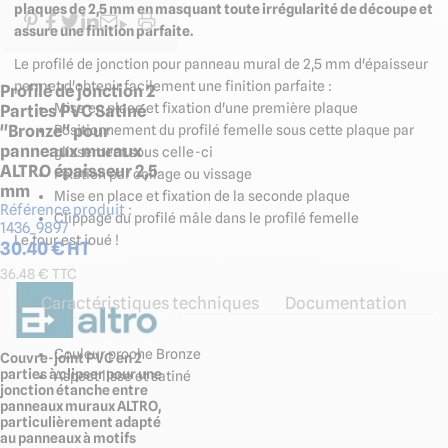
plaques de 2,5 mm en masquant toute irrégularité de découpe et
assure une finition parfaite.
Le profilé de jonction pour panneau mural de 2,5 mm d'épaisseur
permet d'obtenir facilement une finition parfaite :
Profilé de jonction 2
Mise en place et fixation d'une première plaque
Parties PVC Satiné
"Bronze" pour
Positionnement du profilé femelle sous cette plaque par
panneaux muraux
glissement sous celle-ci
ALTRO épaisseur 2,5
Fixation par collage ou vissage
mm
Mise en place et fixation de la seconde plaque
Référence produit :
Clippage du profilé mâle dans le profilé femelle
1436_9897
Le tour est joué !
30.40
€ HT
36.48
€ TTC
Caractéristiques techniques
Documentation
Couleur proche Bronze
Couvre-joint PVC en 2
parties à clipser pour une
Aspect lisse et satiné
jonction étanche entre
panneaux muraux ALTRO,
particulièrement adapté
au panneaux à motifs