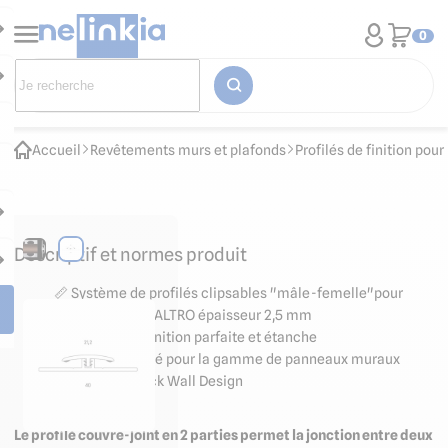
0
Accueil
Revêtements murs et plafonds
Profilés de finition po
Descriptif et normes produit
📏 Système de profilés clipsables "mâle-femelle"pour
panneau mural ALTRO épaisseur 2,5 mm
📐 Assure une finition parfaite et étanche
👉🏻 Recommandé pour la gamme de
panneaux muraux
ALTRO Whiterock Wall Design
Le profilé couvre-joint en 2 parties permet la jonction entre deux