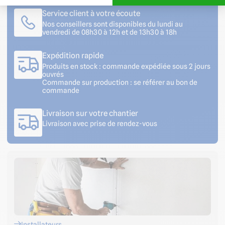
Service client à votre écoute
Nos conseillers sont disponibles du lundi au
vendredi de 08h30 à 12h et de 13h30 à 18h
Expédition rapide
Produits en stock : commande expédiée sous 2 jours
ouvrés
Commande sur production : se référer au bon de
commande
Livraison sur votre chantier
Livraison avec prise de rendez-vous
Installateurs