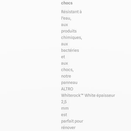
chocs
Résistant à
l'eau,
aux
produits
chimiques,
aux
bactéries
et
aux
chocs,
notre
panneau
ALTRO
Whiterock™ White épaisseur
2,5
mm
est
parfait pour
rénover