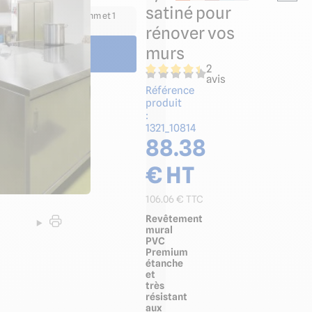
satiné pour
r panneau hauteur 2500 mm et 1
hauteur 3000 mm
rénover vos
murs
2
avis
Référence
produit
:
1321_10814
88.38
€ HT
106.06
€ TTC
Revêtement
mural
PVC
Premium
étanche
et
très
résistant
aux