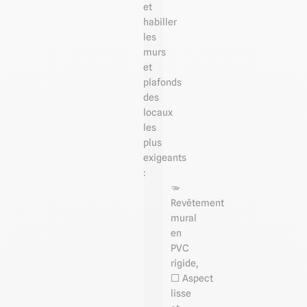
et
habiller
les
murs
et
plafonds
des
locaux
les
plus
exigeants
:
🫳
Revêtement
mural
en
PVC
rigide,
⬜️ Aspect
lisse