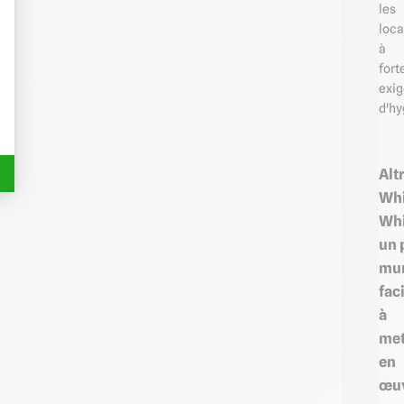
les
loc
à
fort
exi
d'hy
Alt
Wh
Whi
un 
mur
fac
à
met
en
œu