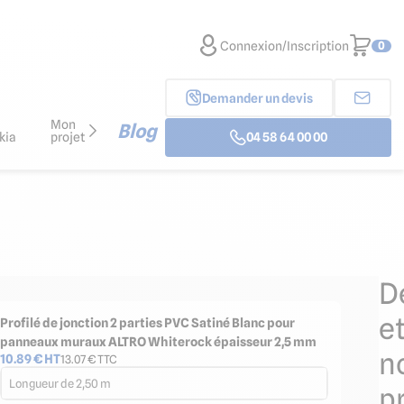
Connexion/Inscription
0
Demander un devis
Mon
Blog
kia
projet
04 58 64 00 00
D
e
Profilé de jonction 2 parties PVC Satiné Blanc pour
panneaux muraux ALTRO Whiterock épaisseur 2,5 mm
n
10.89
€ HT
13.07
€ TTC
Longueur de 2,50 m
p