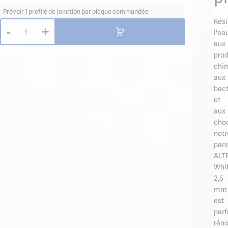
Prévoir 1 profilé de jonction par plaque commandée
Rési
-
+
1
l'ea
aux
prod
chi
aux
bact
et
aux
choc
notr
pan
ALT
Whi
2,5
mm
est
parf
réno