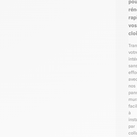
pou
rén
rap
vos
clo
Tra
votr
inté
san
effo
ave
nos
pan
mur
faci
à
inst
par
coll