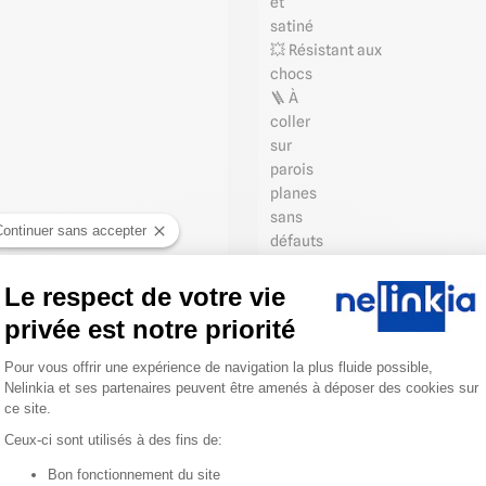
et
satiné
💥 Résistant aux
chocs
🪜 À
coller
sur
parois
planes
sans
Continuer sans accepter
défauts
🔥 Classement
au
Le respect de votre vie
feu
privée est notre priorité
B-
Plateforme de Gestion du Consentemen
S3,
Pour vous offrir une expérience de navigation la plus fluide possible,
d0
Nelinkia et ses partenaires peuvent être amenés à déposer des cookies sur
🔧
ce site.
Permet
Ceux-ci sont utilisés à des fins de:
d'habiller
Bon fonctionnement du site
et