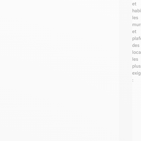
et
habi
les
mur
et
plaf
des
loc
les
plus
exig
: