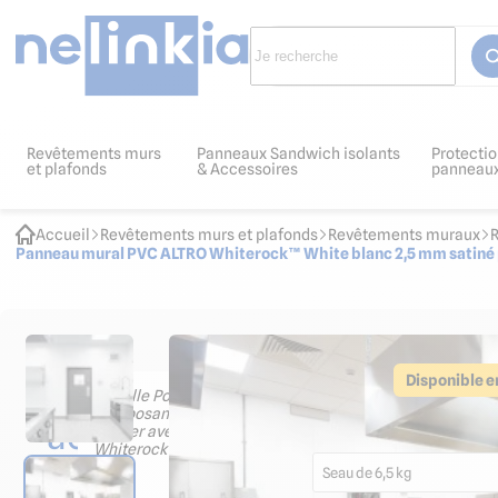
Revêtements murs
Panneaux Sandwich isolants
Protectio
et plafonds
& Accessoires
panneau
Accueil
Revêtements murs et plafonds
Revêtements muraux
R
Panneau mural PVC ALTRO Whiterock™ White blanc 2,5 mm satiné 
Les
Disponible e
Colle Polyuréthane bi-co
utiliser avec plaques AL
accessoires
42.22
€ HT
50.66
€ TTC
indispensables
Seau de 6,5 kg