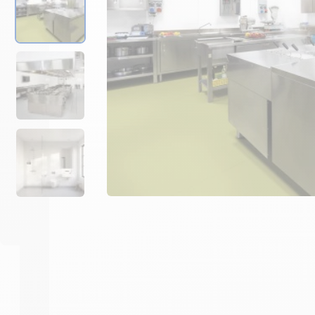
Prévoir 1 seau de 6,5 kg pou
seau de 8 kg pour panneau 
-
+
1