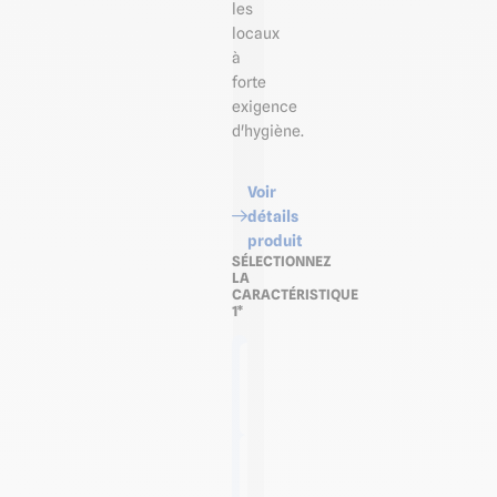
les
locaux
à
forte
exigence
d'hygiène.
Voir
détails
produit
SÉLECTIONNEZ
LA
CARACTÉRISTIQUE
1*
Plaque
de 2,10
m x
1,22 m
Plaque
de 2,50
m x