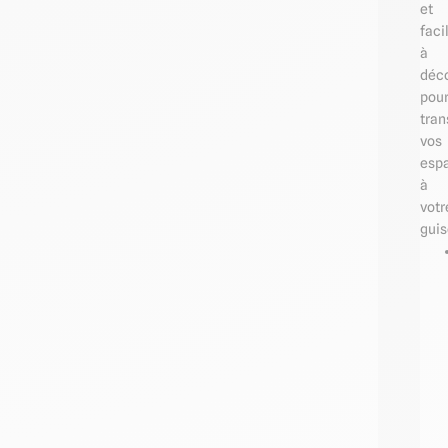
et
faci
à
déc
pou
tran
vos
esp
à
votr
guis