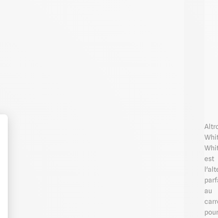
Altr
Whi
Whi
est
t : Personnalisez vos Options
l'al
parf
au
carr
pou