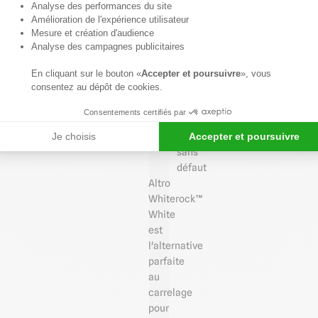
Axeptio consent
Analyse des performances du site
recouvrir
Amélioration de l'expérience utilisateur
facilement
Mesure et création d'audience
et
Analyse des campagnes publicitaires
rapidement
En cliquant sur le bouton «
Accepter et poursuivre
», vous
murs,
consentez au dépôt de cookies.
panneaux,
cloisons
Consentements certifiés par
lisses
Je choisis
Accepter et poursuivre
et
sans
défaut
Altro
Whiterock™
White
est
l'alternative
parfaite
au
carrelage
pour