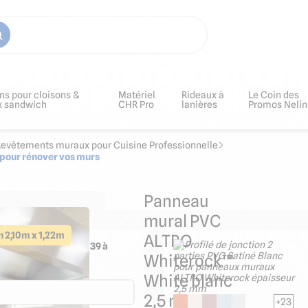
ns pour cloisons &
Matériel
Rideaux à
Le Coin des
x sandwich
CHR Pro
lanières
Promos Nelin
evêtements muraux pour Cuisine Professionnelle
pour rénover vos murs
Panneau
mural PVC
n 2,10m x 1,22m
ALTRO
mposant AltroFix W139 à
Whiterock™
TRO Whiterock
White blanc
2,5 mm
+23