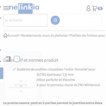
0
Accueil
Revêtements murs et plafonds
Profilés de finition po
Descriptif et normes produit
📏 Système de profilés clipsables "mâle-femelle"pour
panneau mural ALTRO épaisseur 2,5 mm
📐 Assure une finition parfaite et étanche
👉🏻 Recommandé pour le panneau mural ALTRO Whiterock
White blanc
Le profilé couvre-joint en 2 parties permet la jonction entre deux