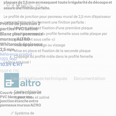
plaques de 2,5 mm en masquant toute irrégularité de découpe et
assure une finition parfaite.
Le profilé de jonction pour panneau mural de 2,5 mm d'épaisseur
permet d'obtenir facilement une finition parfaite :
Profilé de jonction 2
Mise en place et fixation d'une première plaque
parties PVC Satiné
Blanc pour panneaux
Positionnement du profilé femelle sous cette plaque par
muraux ALTRO
glissement sous celle-ci
Whiterock épaisseur
Fixation par collage ou vissage
2,5 mm
Mise en place et fixation de la seconde plaque
Référence produit :
Clippage du profilé mâle dans le profilé femelle
1323_9667
Le tour est joué !
10.89
€ HT
13.07
€ TTC
Caractéristiques techniques
Documentation
Couleur blanche
Couvre-joint à clipser en
PVC blanc pour une
Aspect lisse et satiné
jonction étanche entre
panneaux muraux ALTRO
📏 Système de