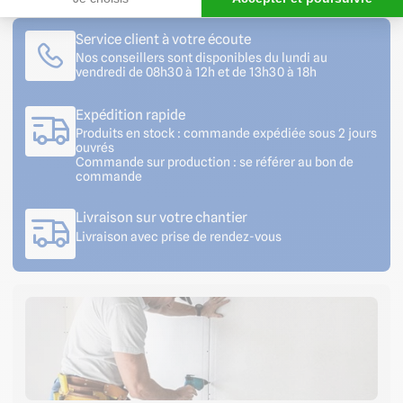
Service client à votre écoute
Nos conseillers sont disponibles du lundi au
vendredi de 08h30 à 12h et de 13h30 à 18h
Expédition rapide
Produits en stock : commande expédiée sous 2 jours
ouvrés
Commande sur production : se référer au bon de
commande
Livraison sur votre chantier
Livraison avec prise de rendez-vous