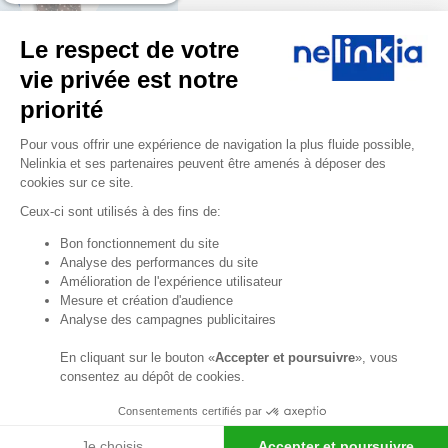
Shirley Collot notre
Le respect de votre
experte Cuisines
vie privée est notre
Professionnelles &
Agencement est à
priorité
votre écoute du lundi
Plateforme de Gestion du Consentem
Pour vous offrir une expérience de navigation la plus fluide possible,
au vendredi de 8h30 à
Nelinkia et ses partenaires peuvent être amenés à déposer des
12h30 et de 13h30 à
cookies sur ce site.
18h.
Ceux-ci sont utilisés à des fins de:
04 58 64 00
00
Axeptio consent
Bon fonctionnement du site
Analyse des performances du site
Amélioration de l'expérience utilisateur
Formulaire
Mesure et création d'audience
de contact
Analyse des campagnes publicitaires
Professionnels ? Créez
En cliquant sur le bouton «
Accepter et poursuivre
», vous
votre compte et
consentez au dépôt de cookies.
bénéficiez d’avantages
!
Consentements certifiés par
Je choisis
Accepter et poursuivre