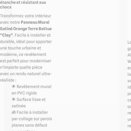
étanche et résistant aux
chocs
Transformez votre intérieur
avec notre
Panneau Mural
Satiné Orange Terre Battue
"Clay"
. Facile à installer et
durable, idéal pour apporter
L
une touche urbaine et
g
moderne, ce revêtement
Al
est parfait pour moderniser
W
n’importe quelle pièce
e
avec un rendu naturel ultra-
la
réaliste :
s
🌟 Revêtement mural
i
en PVC rigide
p
🌟 Surface lisse et
c
satinée
q
🧰 Facile à installer
r
par collage sur parois
u
planes sans défaut
r