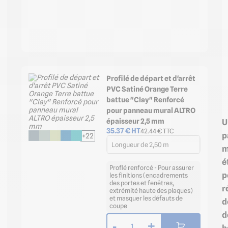
Profilé de départ et d'arrêt
PVC Satiné Orange Terre
battue "Clay" Renforcé
pour panneau mural ALTRO
U
épaisseur 2,5 mm
35.37
€ HT
42.44
€ TTC
p
+22
Longueur de 2,50 m
m
é
Proflé renforcé - Pour assurer
p
les finitions (encadrements
des portes et fenêtres,
r
extrémité haute des plaques)
et masquer les défauts de
d
coupe
d
-
+
1
b