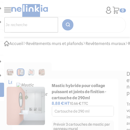
0
Accueil
Revêtements murs et plafonds
Revêtements muraux
D
e
Les
Mastic hybride pour collage
n
accessoires
puissant et joints de finition -
p
indispensables
cartouche de 290ml
8.88
€ HT
10.66
€ TTC
T
v
Cartouche de 290 ml
in
a
Prévoir 3 cartouches de mastic par
panneau mural
n