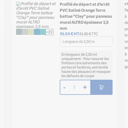
e
Profilé de départ et d'arrêt
f
PVC Satiné Orange Terre
à
battue "Clay" pour panneau
mural ALTRO épaisseur 2,5
d
mm
p
+22
36.54
€ HT
43.85
€ TTC
t
v
Longueur de 2,50 m
e
à
En longueur de 2,50 ml
uniquement - Pour assurer les
v
finitions (encadrements des
g
portes et fenêtres, extrémité
haute des plaques) et masquer
les défauts de coupe
-
+
1