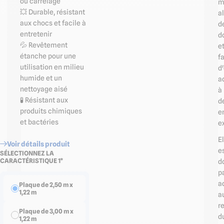
ou carrelage
m
💥 Durable, résistant
al
aux chocs et facile à
d
entretenir
d
💦 Revêtement
e
étanche pour une
fa
utilisation en milieu
d'
humide et un
a
nettoyage aisé
à
🧪 Résistant aux
d
produits chimiques
e
et bactéries
e
El
Voir détails produit
e
SÉLECTIONNEZ LA
CARACTÉRISTIQUE 1*
d
p
a
Plaque de 2,50 m x
1,22 m
a
r
Plaque de 3,00 m x
d
1,22 m