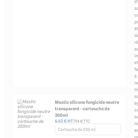
d
s
c
p
ê
d
r
a
i
e
fa
à
ne
Il
s
Mastic silicone fongicide neutre
é
transparent - cartouche de
c
350ml
a
6.62
€ HT
7.94
€ TTC
n
Cartouche de 300 ml
e
m