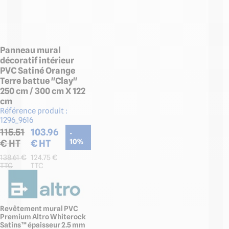
Panneau mural
décoratif intérieur
PVC Satiné Orange
Terre battue "Clay"
250 cm / 300 cm X 122
cm
Référence produit :
1296_9616
115.51
103.96
-
€ HT
€ HT
10
%
138.61
€
124.75
€
TTC
TTC
Revêtement mural PVC
Premium Altro Whiterock
Satins™ épaisseur 2.5 mm