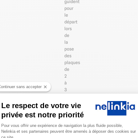
guident
pour
le
départ
lors
de
la
pose
des
plaques
de
2
à
Continuer sans accepter
3
mm
d'épaisseur
Le respect de votre vie
et
privée est notre priorité
assurent
Plateforme de Gestion du Consentemen
un
Pour vous offrir une expérience de navigation la plus fluide possible,
niveau
Nelinkia et ses partenaires peuvent être amenés à déposer des cookies sur
de
ce site.