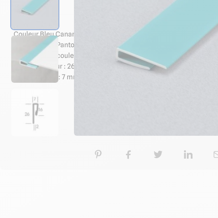
Caractéristiq
Couleur Bleu Canard "Vibrance" :
proche Pantone "7712 C" - Distance 16 (information à titre i
proche couleur Bleu Canard #048b9a (information à titre ind
Longueur : 26 mm
Largeur : 7 mm