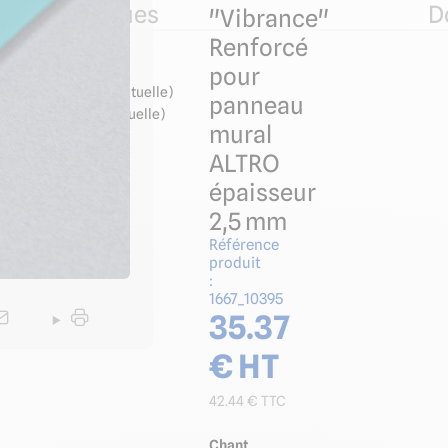
ues techniques
D
"Vibrance"
Renforcé
pour
ndicatif, non contractuelle)
panneau
icatif, non contractuelle)
mural
ALTRO
épaisseur
2,5 mm
Référence
produit
:
1667_10395
35.37
€ HT
42.44
€ TTC
Chant