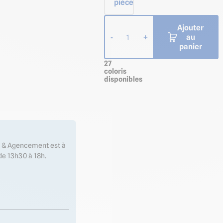
pièce
Ajouter
au
-
+
1
panier
27
coloris
disponibles
es & Agencement est à
de 13h30 à 18h.