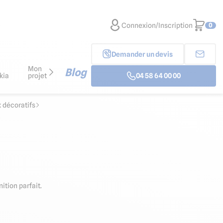
Connexion/Inscription
0
Demander un devis
Mon
Blog
kia
projet
04 58 64 00 00
 décoratifs
ition parfait.