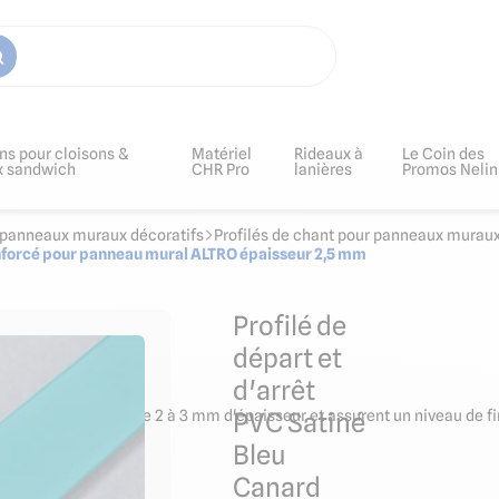
ns pour cloisons &
Matériel
Rideaux à
Le Coin des
x sandwich
CHR Pro
lanières
Promos Nelin
ur panneaux muraux décoratifs
Profilés de chant pour panneaux muraux
enforcé pour panneau mural ALTRO épaisseur 2,5 mm
Profilé de
départ et
d'arrêt
a pose des plaques de 2 à 3 mm d'épaisseur et assurent un niveau de fin
PVC Satiné
Bleu
Canard