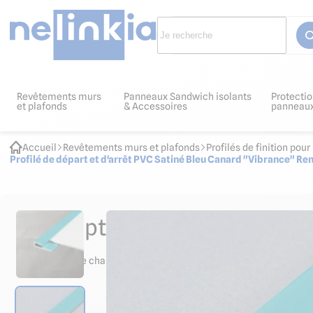
Revêtements murs
Panneaux Sandwich isolants
Protectio
et plafonds
& Accessoires
panneau
Accueil
Revêtements murs et plafonds
Profilés de finition po
Profilé de départ et d'arrêt PVC Satiné Bleu Canard "Vibrance" R
Descriptif et normes produit
Nos profilés de chant en PVC vous guident pour le départ lors de l