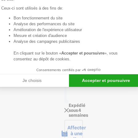
finition
Ceux-ci sont utilisés à des fins de:
parfait.
Bon fonctionnement du site
Axeptio consent
Analyse des performances du site
Voir
Amélioration de l'expérience utilisateur
détails
Mesure et création d'audience
produit
Analyse des campagnes publicitaires
SÉLECTIONNEZ
LA
En cliquant sur le bouton «
Accepter et poursuivre
», vous
CARACTÉRISTIQUE
consentez au dépôt de cookies.
1*
Consentements certifiés par
Longueur
de 2,50 m
Je choisis
Accepter et poursuivre
Longueur
de 3,00 m
Expédié
sous 4
semaines
Affecter
à une