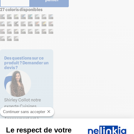
27 coloris disponibles
Des questions sur ce
produit ? Demander un
devis ?
Shirley Collot notre
experte Cuisines
Continuer sans accepter
Professionnelles &
Agencement est à
votre écoute du lundi
Le respect de votre
au vendredi de 8h30 à