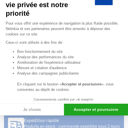
vie privée est notre
12h30 et de 13h30 à
18h.
priorité
04 58 64 00
Plateforme de Gestion du Consentem
Pour vous offrir une expérience de navigation la plus fluide possible,
00
Nelinkia et ses partenaires peuvent être amenés à déposer des
cookies sur ce site.
Formulaire
de contact
Ceux-ci sont utilisés à des fins de:
Axeptio consent
Bon fonctionnement du site
Professionnels ? Créez
Analyse des performances du site
votre compte et
Amélioration de l'expérience utilisateur
bénéficiez d’avantages
Mesure et création d'audience
!
Analyse des campagnes publicitaires
En cliquant sur le bouton «
Accepter et poursuivre
», vous
consentez au dépôt de cookies.
Service client à votre écoute
Consentements certifiés par
Nos conseillers sont disponibles du lundi au
vendredi de 08h30 à 12h et de 13h30 à 18h
Je choisis
Accepter et poursuivre
Expédition rapide
Produits en stock : commande expédiée sous 2 jours