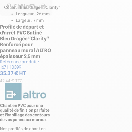
Couleur Bleu dragée "Clarity"
Longueur : 26 mm
Largeur : 7 mm
Profilé de départ et
d'arrêt PVC Satiné
Bleu Dragée "Clarity"
Renforcé pour
panneau mural ALTRO
épaisseur 2,5 mm
Référence produit :
1671_10399
35.37
€ HT
42.44
€ TTC
Chant en PVC pour une
qualité de finition parfaite
et l'habillage des contours
de vos panneaux muraux
Nos profilés de chant en