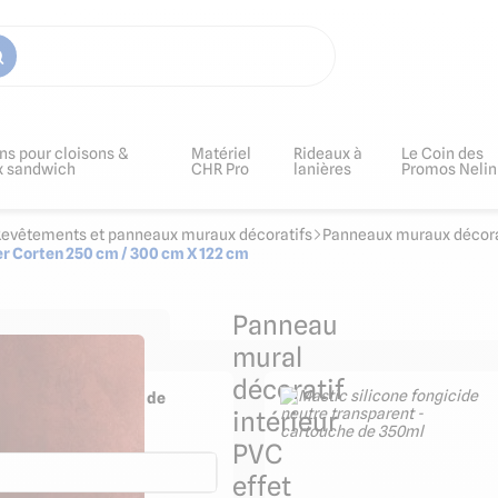
ns pour cloisons &
Matériel
Rideaux à
Le Coin des
x sandwich
CHR Pro
lanières
Promos Nelin
Revêtements et panneaux muraux décoratifs
Panneaux muraux décorat
er Corten 250 cm / 300 cm X 122 cm
Panneau
mural
décoratif
ge puissant et joints de
intérieur
90ml
PVC
effet