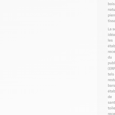
bois
natu
pier
tiss
La s
idéa
les
éta
rec
du
publ
(ERP
tels
rest
bars
éta
de
sant
toil
rec