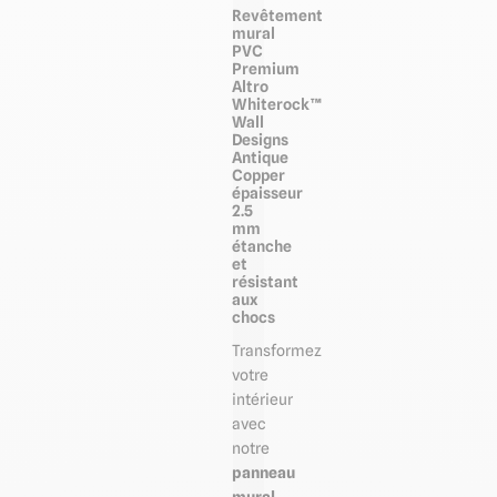
Revêtement
mural
PVC
Premium
Altro
Whiterock™
Wall
Designs
Antique
Copper
épaisseur
2.5
mm
étanche
et
résistant
aux
chocs
Transformez
votre
intérieur
avec
notre
panneau