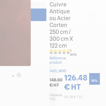
Cuivre
tic par panneau mural
Antique
ou Acier
Corten
250 cm /
300 cm X
122 cm
1
avis
Référence
produit
:
1435_9895
126.48
-
148.80
15
%
€ HT
€ HT
178.56
€
151.78
€ TTC
TTC