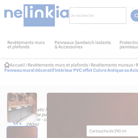
Revêtements murs
Panneaux Sandwich isolants
Protectio
et plafonds
& Accessoires
panneau
Accueil
Revêtements murs et plafonds
Revêtements muraux
Panneau mural décoratif intérieur PVC effet Cuivre Antique ou Aci
Les
Mastic hybride pour colla
finition - cartouche de 2
accessoires
8.88
€ HT
10.66
€ TTC
indispensables
Cartouche de 290 ml