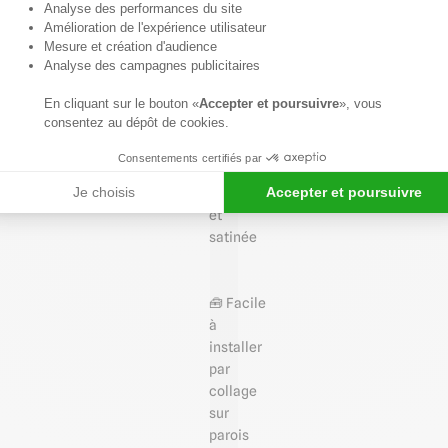
Axeptio consent
Analyse des performances du site
Revêtement
Amélioration de l'expérience utilisateur
mural
Mesure et création d'audience
en
Analyse des campagnes publicitaires
PVC
En cliquant sur le bouton «
Accepter et poursuivre
», vous
rigide
consentez au dépôt de cookies.
🌟
Consentements certifiés par
Surface
Je choisis
Accepter et poursuivre
lisse
et
satinée
🧰 Facile
à
installer
par
collage
sur
parois