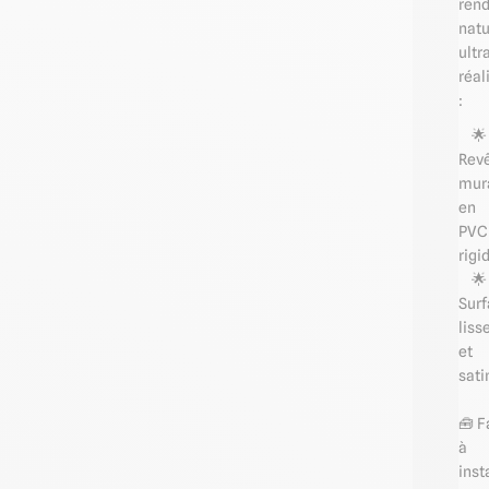
ren
natu
ultr
réal
:
🌟
Rev
mur
en
PVC
rigi
🌟
Sur
liss
et
sati
🧰 F
à
inst