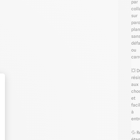
par
coll
sur
paro
pla
san
défa
ou
carr
💥 D
rési
aux
cho
et
t : Personnalisez vos Options
faci
à
entr
💦 
éta