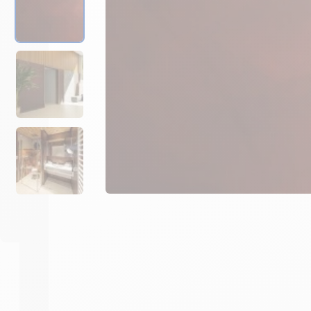
Prévoir 3 cartouches de mas
-
+
1