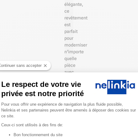
élégante,
ce
revêtement
est
parfait
pour
moderniser
n’importe
quelle
pièce
Continuer sans accepter
avec
un
Le respect de votre vie
rendu
privée est notre priorité
naturel
ultra-
Plateforme de Gestion du Consentemen
Pour vous offrir une expérience de navigation la plus fluide possible,
réaliste
Nelinkia et ses partenaires peuvent être amenés à déposer des cookies sur
:
ce site.
Ceux-ci sont utilisés à des fins de:
Bon fonctionnement du site
🌟