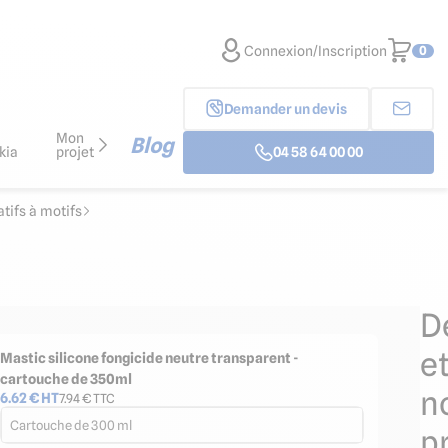
Connexion/Inscription
0
Demander un devis
Mon
Blog
kia
projet
04 58 64 00 00
ifs à motifs
D
e
Mastic silicone fongicide neutre transparent -
cartouche de 350ml
n
6.62
€ HT
7.94
€ TTC
Cartouche de 300 ml
p