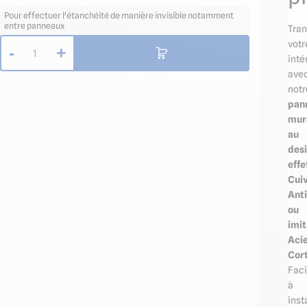
Pour effectuer l'étanchéité de manière invisible notamment
entre panneaux
Tra
votr
-
+
1
inté
ave
notr
pan
mur
au
des
effe
Cui
Ant
ou
imit
Aci
Cor
Faci
à
inst