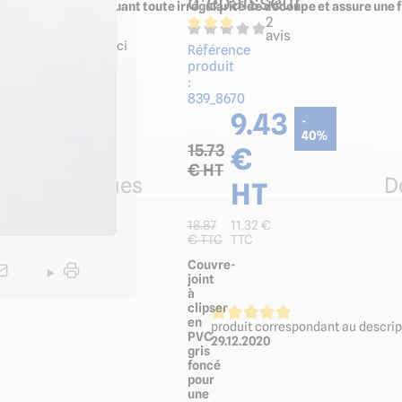
d'épaisseur
 de 2-3 mm en masquant toute irrégularité de découpe et assure une fi
2
avis
issement sous celle-ci
Référence
produit
:
839_8670
9.43
-
40
%
15.73
€
€ HT
ues techniques
D
HT
18.87
11.32
€
€ TTC
TTC
Couvre-
joint
à
clipser
en
produit correspondant au descrip
PVC
29.12.2020
gris
foncé
pour
une