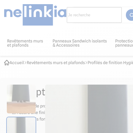
Revêtements murs
Panneaux Sandwich isolants
Protectio
et plafonds
& Accessoires
panneau
Accueil
Revêtements murs et plafonds
Profilés de finition Hyg
Descriptif et normes produit
📏 Système de profilés clippables "mâle-femelle" pour plaque d
📐 Assure une finition parfaite
⚪️ Coloris gris foncé proche RAL 7015