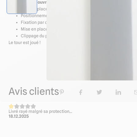
Notre profilé couvre-joint permet la jonction entre deux plaques
Mise en place et fixation d'une première plaque
Positionnement du profilé femelle sous cette plaque par gl
Fixation par collage ou vissage
Mise en place et fixation de la seconde plaque
Clippage du profilé mâle dans le profilé femelle
Le tour est joué !
Caractéristiq
Avis clients
Livré rayé malgré sa protection...
18.12.2025