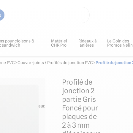
ns pour cloisons &
Matériel
Rideaux à
Le Coin des
x sandwich
CHR Pro
lanières
Promos Nelin
iène PVC
Couvre-joints / Profilés de jonction PVC
Profilé de jonction
Profilé de
jonction 2
partie Gris
e 2 à 3 mm d'épaisseur.
Foncé pour
plaques de
2 à 3 mm