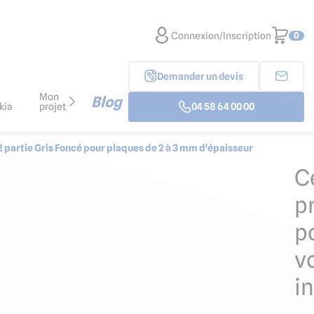
Connexion/Inscription
0
Demander un devis
Mon
Blog
kia
projet
04 58 64 00 00
 2 partie Gris Foncé pour plaques de 2 à 3 mm d'épaisseur
C
p
p
v
i