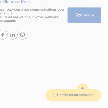
eilleures offres...
nscrivez-vous à nos communications pour
énéficier
S'inscrire
de
5% de réduction sur votre première
commande
Contacter un conseiller