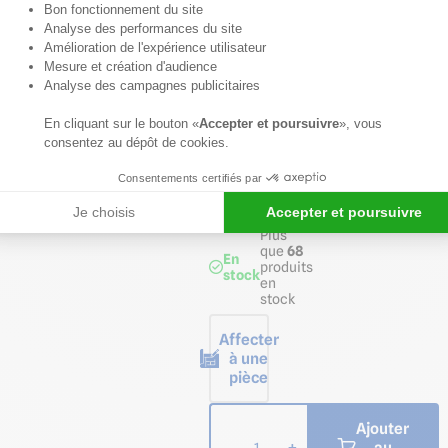
Bon fonctionnement du site
Axeptio consent
Analyse des performances du site
Voir
Amélioration de l'expérience utilisateur
détails
Mesure et création d'audience
produit
Analyse des campagnes publicitaires
SÉLECTIONNEZ
LA
En cliquant sur le bouton «
Accepter et poursuivre
», vous
CARACTÉRISTIQUE
1*
consentez au dépôt de cookies.
Consentements certifiés par
Longueur
de 3,05 m
Je choisis
Accepter et poursuivre
Plus
que
68
En
produits
stock
en
stock
Affecter
à une
pièce
Ajouter
au
-
+
1