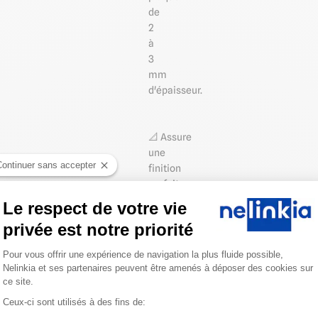
de
2
à
3
mm
d'épaisseur.
📐 Assure
une
Continuer sans accepter
finition
parfaite
Le respect de votre vie
privée est notre priorité
⚪️ Coloris
gris
Plateforme de Gestion du Consentemen
Pour vous offrir une expérience de navigation la plus fluide possible,
foncé
Nelinkia et ses partenaires peuvent être amenés à déposer des cookies sur
proche
ce site.
RAL
Ceux-ci sont utilisés à des fins de:
7015