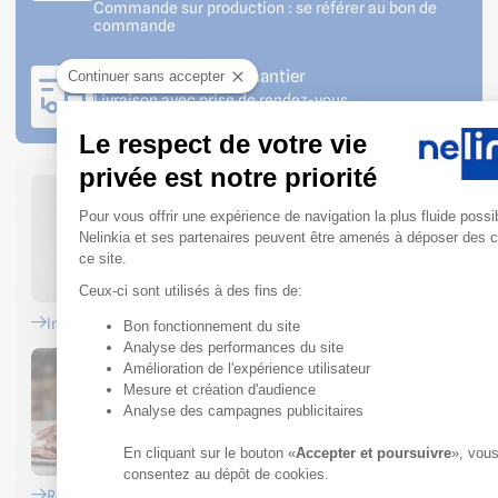
Commande sur production : se référer au bon de
commande
Livraison sur votre chantier
Continuer sans accepter
Livraison avec prise de rendez-vous
Le respect de votre vie
privée est notre priorité
Plateforme de Gestion du Conse
Pour vous offrir une expérience de navigation la plus fluide possi
Nelinkia et ses partenaires peuvent être amenés à déposer des 
ce site.
Ceux-ci sont utilisés à des fins de:
Installateurs
Bon fonctionnement du site
Axeptio consent
Analyse des performances du site
Amélioration de l'expérience utilisateur
Mesure et création d'audience
Analyse des campagnes publicitaires
En cliquant sur le bouton «
Accepter et poursuivre
», vou
consentez au dépôt de cookies.
Restaurateurs