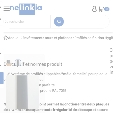
0
Accueil
Revêtements murs et plafonds
Profilés de finition Hyg
C
p
p
Descriptif et normes produit
v
i
📏 Système de profilés clippables "mâle-femelle" pour plaque
de 2 à 3 mm d'épaisseur.
📐 Assure une finition parfaite
⚪️ Coloris gris foncé proche RAL 7015
Notre profilé couvre-joint permet la jonction entre deux plaques
de 2-3 mm en masquant toute irrégularité de découpe et assure