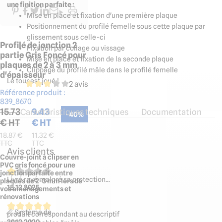
une finition parfaite :
Mise en place et fixation d'une première plaque
Positionnement du profilé femelle sous cette plaque par
glissement sous celle-ci
Profilé de jonction 2
Fixation par collage ou vissage
partie Gris Foncé pour
Mise en place et fixation de la seconde plaque
plaques de 2 à 3 mm
Clippage du profilé mâle dans le profilé femelle
d'épaisseur
Le tour est joué !
2 avis
Référence produit :
839_8670
15.73
9.43
Caractéristiques techniques
Documentation
-
40
%
€ HT
€ HT
18.87
€
11.32
€
TTC
TTC
Avis clients
Couvre-joint à clipser en
PVC gris foncé pour une
jonction parfaite entre
Livré rayé malgré sa protection...
plaques de 2-3 mm lors de
18.12.2025
vos aménagements et
rénovations
📏 Système de
produit correspondant au descriptif