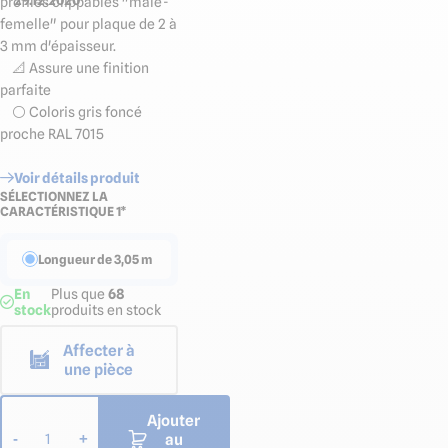
29.12.2020
profilés clippables "mâle-
femelle" pour plaque de 2 à
3 mm d'épaisseur.
📐 Assure une finition
parfaite
⚪️ Coloris gris foncé
proche RAL 7015
Voir détails produit
SÉLECTIONNEZ LA
CARACTÉRISTIQUE 1*
Longueur de 3,05 m
En
Plus que
68
stock
produits en stock
Affecter à
une pièce
Ajouter
au
-
+
1