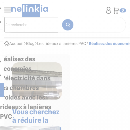
0
Accueil
Blog
Les rideaux à lanières PVC
Réalisez des économie
Réalisez des
économies
d'électricité dans
les chambres
froides avec les
rideaux à lanières
Vous cherchez
PVC
à réduire la
consommation