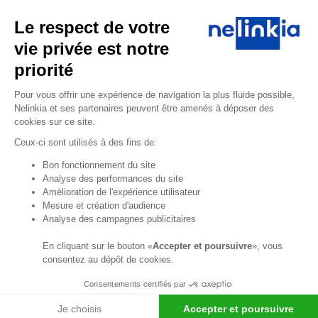
Le respect de votre
Un rideau à lanières PVC
transparent peut s’installer
vie privée est notre
aisément à l’entrée d’une
priorité
chambre froide. L’installation
Plateforme de Gestion du Consentem
est rapide (quelques minutes)
Pour vous offrir une expérience de navigation la plus fluide possible,
et le prix d’un rideau à lanières
Nelinkia et ses partenaires peuvent être amenés à déposer des
PVC est très faible.
cookies sur ce site.
Ceux-ci sont utilisés à des fins de:
Il faut compter environ 75 € HT
soit environ 90 € TTC pour un
Axeptio consent
Bon fonctionnement du site
rideau standard largeur 915 mm
Analyse des performances du site
et hauteur 2000 mm.
Amélioration de l'expérience utilisateur
Mesure et création d'audience
Pour bénéficier du gain de
Analyse des campagnes publicitaires
consommation électrique le
plus important, il est nécessaire
En cliquant sur le bouton «
Accepter et poursuivre
», vous
consentez au dépôt de cookies.
de bien choisir et de bien
dimensionner la porte à
Consentements certifiés par
lanières
adaptée à votre besoin.
Je choisis
Accepter et poursuivre
Le rideau à lanières ainsi