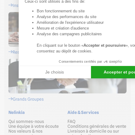
Ceux-ci sont utilisés à des fins de:
Installateurs
Bon fonctionnement du site
Axeptio consent
Analyse des performances du site
Amélioration de l'expérience utilisateur
Mesure et création d'audience
Analyse des campagnes publicitaires
En cliquant sur le bouton «
Accepter et poursuivre
», vo
consentez au dépôt de cookies.
Restaurateurs
Consentements certifiés par
Je choisis
Accepter et po
Grands Groupes
Nelinkia
Aide & Services
Qui sommes-nous
FAQ
Une équipe à votre écoute
Conditions générales de vente
Nos valeurs & nos
Livraison à domicile ou sur