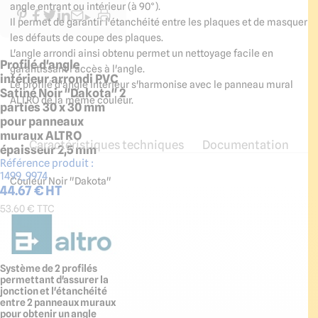
angle entrant ou intérieur (à 90°).
Il permet de garantir l'étanchéité entre les plaques et de masquer
les défauts de coupe des plaques.
L'angle arrondi ainsi obtenu permet un nettoyage facile en
Profilé d'angle
garantissant l'accès à l'angle.
intérieur arrondi PVC
Le profilé d'angle intérieur s'harmonise avec le panneau mural
Satiné Noir "Dakota" 2
ALTRO de la même couleur.
parties 30 x 30 mm
pour panneaux
muraux ALTRO
Caractéristiques techniques
Documentation
épaisseur 2,5 mm
Référence produit :
1499_9974
Couleur Noir "Dakota"
44.67
€ HT
53.60
€ TTC
Système de 2 profilés
permettant d'assurer la
jonction et l'étanchéité
entre 2 panneaux muraux
pour obtenir un angle