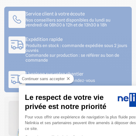
Service client à votre écoute
Nos conseillers sont disponibles du lundi au
vendredi de 08h30 à 12h et de 13h30 à 18h
Expédition rapide
Produits en stock : commande expédiée sous 2 jours
ouvrés
Commande sur production : se référer au bon de
commande
Livraison sur votre chantier
Continuer sans accepter
Livraison avec prise de rendez-vous
Le respect de votre vie
privée est notre priorité
Plateforme de Gestion du Cons
Pour vous offrir une expérience de navigation la plus fluide pos
Nelinkia et ses partenaires peuvent être amenés à déposer des
ce site.