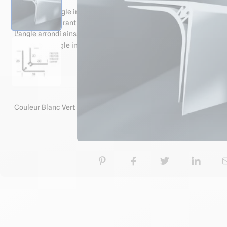
Ce profilé d'angle intérieur en 2 parties est idéal pour assurer l
Il permet de garantir l'étanchéité entre les plaques et de masque
L'angle arrondi ainsi obtenu permet un nettoyage facile en garantis
Le profilé d'angle intérieur s'harmonise avec le panneau mural A
Caractéristiq
Couleur Blanc Vert "Seafoam" : proche couleur Blanc Lunaire #f4fef