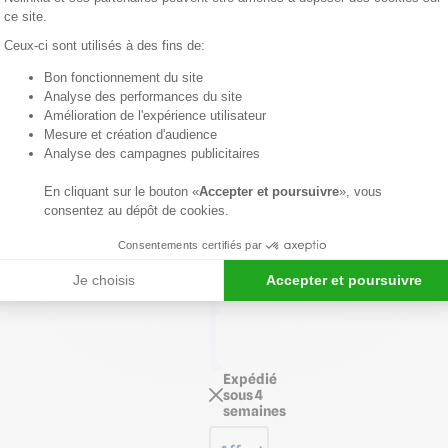
pour
ce site.
un
Ceux-ci sont utilisés à des fins de:
nettoyage
Bon fonctionnement du site
facilité
Axeptio consent
Analyse des performances du site
Amélioration de l'expérience utilisateur
Voir
Mesure et création d'audience
détails
Analyse des campagnes publicitaires
produit
SÉLECTIONNEZ
En cliquant sur le bouton «
Accepter et poursuivre
», vous
LA
consentez au dépôt de cookies.
CARACTÉRISTIQUE
1*
Consentements certifiés par
Longueur
Je choisis
Accepter et poursuivre
de 2,50 m
Longueur
de 3,00 m
Expédié
sous 4
semaines