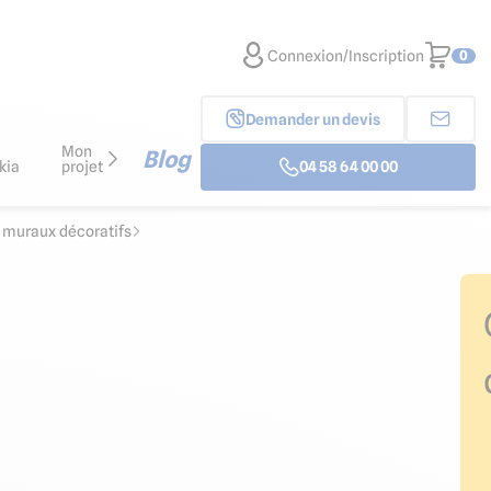
Connexion/Inscription
0
Demander un devis
Mon
Blog
kia
projet
04 58 64 00 00
x muraux décoratifs