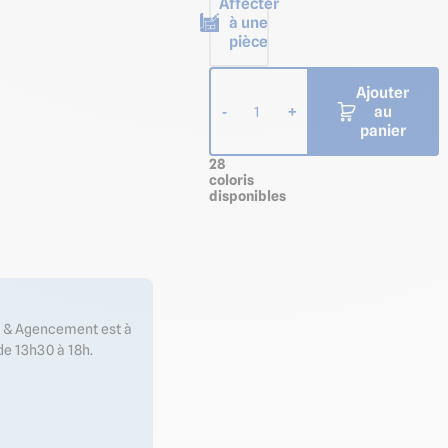
Affecter
à une
pièce
Ajouter
au
-
+
1
panier
28
coloris
disponibles
es & Agencement est à
de 13h30 à 18h.