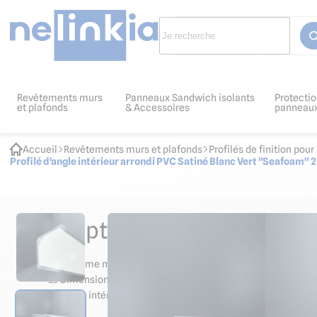
Revêtements murs
Panneaux Sandwich isolants
Protectio
et plafonds
& Accessoires
panneau
Accueil
Revêtements murs et plafonds
Profilés de finition po
Profilé d'angle intérieur arrondi PVC Satiné Blanc Vert "Seafoam
Descriptif et normes produit
🔩 Système mâle-femelle pour un montage sécurisé et fiab
📐 Dimensions visibles 30 mm x 30 mm
🧼 Angle intérieur arrondi pour un nettoyage facilité