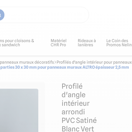
ns pour cloisons &
Matériel
Rideaux à
Le Coin des
x sandwich
CHR Pro
lanières
Promos Nelin
ur panneaux muraux décoratifs
Profilés d'angle intérieur pour panneau
" 2 parties 30 x 30 mm pour panneaux muraux ALTRO épaisseur 2,5 mm
Profilé
d'angle
intérieur
le
arrondi
PVC Satiné
Blanc Vert