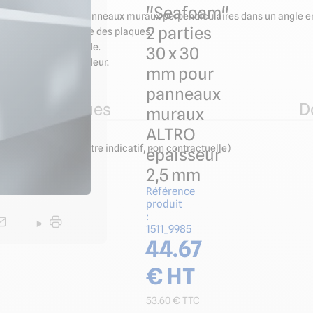
"Seafoam"
a jonction entre deux panneaux muraux perpendiculaires dans un angle ent
2 parties
r les défauts de coupe des plaques.
sant l'accès à l'angle.
30 x 30
LTRO de la même couleur.
mm pour
panneaux
ues techniques
D
muraux
ALTRO
e (information à titre indicatif, non contractuelle)
épaisseur
2,5 mm
Référence
produit
:
1511_9985
44.67
€ HT
53.60
€ TTC