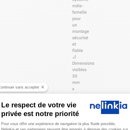
mâle-
femelle
pour
un
montage
sécurisé
et
fiable
📐
Dimensions
visibles
30
mm
Continuer sans accepter
x
30
mm
Le respect de votre vie
🧼
privée est notre priorité
Angle
Plateforme de Gestion du Consentemen
intérieur
Pour vous offrir une expérience de navigation la plus fluide possible,
arrondi
Nelinkia et ses partenaires peuvent être amenés à déposer des cookies sur