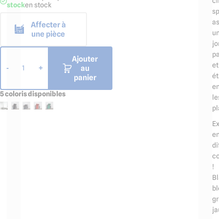
cl
stock
en stock
sp
as
Affecter à
u
une pièce
jo
pa
Ajouter
et
au
-
+
1
é
panier
en
5 coloris disponibles
le
pl
Ex
e
di
co
!
Bl
bl
gr
ja