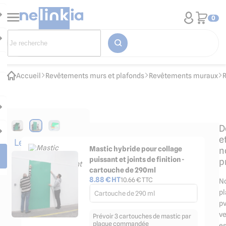
0
Accueil
Revêtements murs et plafonds
Revêtements muraux
D
e
Les
Mastic hybride pour collage
n
accessoires
puissant et joints de finition -
p
indispensables
cartouche de 290ml
8.88
€ HT
10.66
€ TTC
N
p
Cartouche de 290 ml
p
ve
Prévoir 3 cartouches de mastic par
plaque commandée
es