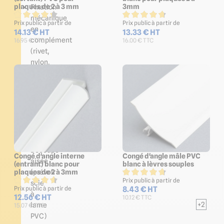
plaques de 2 à 3 mm
3mm
Fixation
mécanique
Prix public à partir de
Prix public à partir de
en
14.13 € HT
13.33 € HT
complément
16.95 € TTC
16.00 € TTC
(rivet,
nylon,
vis)
Jonction
entre
plaques
par
profilés
clipsables
Découpe
Congé d'angle interne
Congé d'angle mâle PVC
aisée
(entrant) blanc pour
blanc à lèvres souples
plaques de 2 à 3mm
(prévoir
Prix public à partir de
scie
8.43 € HT
Prix public à partir de
à
12.56 € HT
10.12 € TTC
+2
lame
15.07 € TTC
PVC)