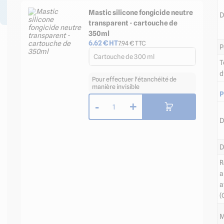
bénéficiez d’avantages
!
Mastic silicone fongicide neutre
D
transparent - cartouche de
350ml
6.62
€ HT
7.94
€ TTC
P
Cartouche de 300 ml
T
d
Pour effectuer l'étanchéité de
manière invisible
P
-
+
1
D
D
R
a
a
(
M