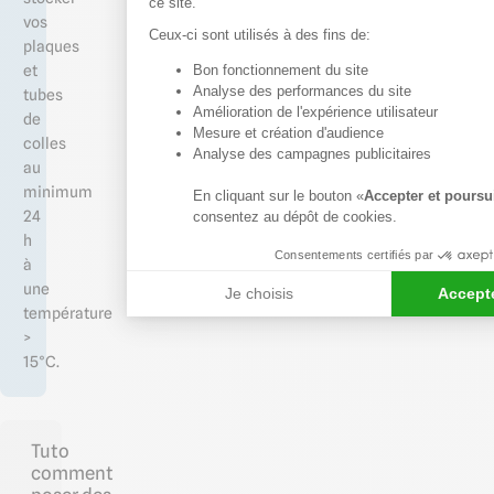
ce site.
vos
Ceux-ci sont utilisés à des fins de:
plaques
Bon fonctionnement du site
et
Axeptio consent
Analyse des performances du site
tubes
Amélioration de l'expérience utilisateur
de
Mesure et création d'audience
colles
Analyse des campagnes publicitaires
au
minimum
En cliquant sur le bouton «
Accepter et poursu
24
consentez au dépôt de cookies.
h
Consentements certifiés par
à
une
Je choisis
Accepte
température
>
15°C.
Tuto
comment