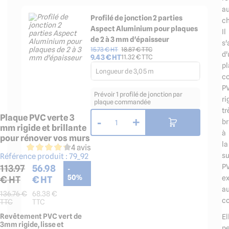
a
Profilé de jonction 2 parties
ch
Aspect Aluminium pour plaques
Il
de 2 à 3 mm d'épaisseur
s'
15.73
€ HT
18.87
€ TTC
d'
9.43
€ HT
11.32
€ TTC
p
Longueur de 3,05 m
c
P
Prévoir 1 profilé de jonction par
ri
plaque commandée
tr
Plaque PVC verte 3
-
+
br
1
mm rigide et brillante
à
pour rénover vos murs
la
4 avis
su
Référence produit :
79_92
P
113.97
56.98
-
e
€ HT
€ HT
50
%
a
136.76
€
68.38
€
co
TTC
TTC
Revêtement PVC vert de
El
3mm rigide, lisse et
p