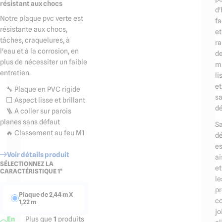
résistant aux chocs
d'
Notre plaque pvc verte est
f
résistante aux chocs,
et
tâches, craquelures, à
r
l'eau et à la corrosion, en
d
plus de nécessiter un faible
m
entretien.
li
et
🔧 Plaque en PVC rigide
s
⬜️ Aspect lisse et brillant
dé
🪜 A coller sur parois
planes sans défaut
S
🔥 Classement au feu M1
d
es
Voir détails produit
ai
SÉLECTIONNEZ LA
et
CARACTÉRISTIQUE 1*
le
pr
Plaque de 2,44 m X
c
1,22 m
jo
En
Plus que
1
produits