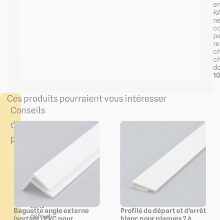
en
R
n
c
pa
re
ch
ch
d
10
Ces produits pourraient vous intéresser
Conseils
de
pose
A
coller
sur
parois
planes
sans
Baguette angle externe
Profilé de départ et d'arrêt
défaut
(sortant) PVC pour
blanc pour plaques 2 à