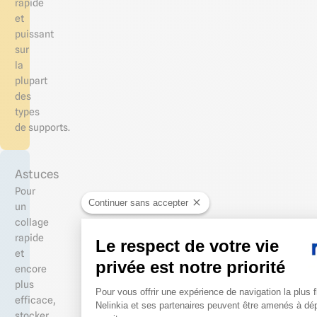
rapide
et
puissant
sur
la
plupart
des
types
de supports.
Astuces
Pour
Continuer sans accepter
un
collage
rapide
Le respect de votre vie
et
privée est notre priorité
encore
Plateforme de Gestion du 
plus
Pour vous offrir une expérience de navigation la plus f
efficace,
Nelinkia et ses partenaires peuvent être amenés à dé
stocker