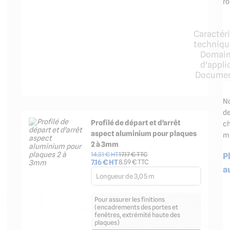
ro
Caractér
techniqu
Domain
d'appli
Documen
No
de
Profilé de départ et d'arrêt
ch
aspect aluminium pour plaques
mu
2 à 3mm
P
14.31
€ HT
17.17
€ TTC
7.16
€ HT
8.59
€ TTC
a
Longueur de 3,05 m
Pour assurer les finitions
(encadrements des portes et
fenêtres, extrémité haute des
plaques)