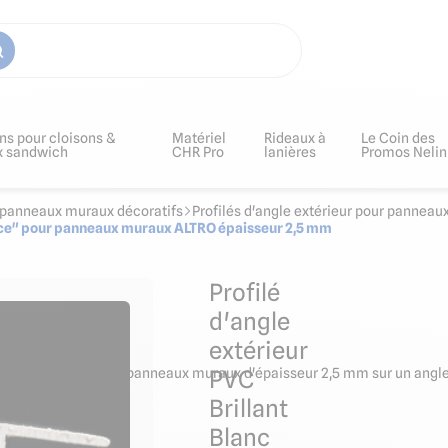
ns pour cloisons &
Matériel
Rideaux à
Le Coin des
x sandwich
CHR Pro
lanières
Promos Nelin
ur panneaux muraux décoratifs
Profilés d'angle extérieur pour panneau
cence" pour panneaux muraux ALTRO épaisseur 2,5 mm
Profilé
d'angle
extérieur
et de joindre deux panneaux muraux d'épaisseur 2,5 mm sur un angle ex
PVC
Brillant
Blanc