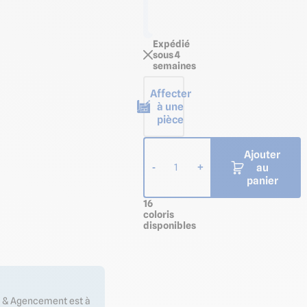
Longueur
de 3,00 m
Expédié
sous 4
semaines
Affecter
à une
pièce
Ajouter
au
-
+
1
panier
16
coloris
disponibles
es & Agencement est à