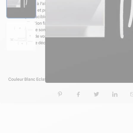
Ce profilé PVC à l'allure de cornières d'angle en reprend les caract
renforce et protège les angles extérieurs tout en étant un 
imputrescible : peut s'utiliser en milieu humide
application facile : fixation par collage ou vissage sur des 
Mais en plus de son rôle de cornière pvc, cette baguette d'angle 
extérieur lors de vos rénovations de murs. Ce profilé permet en ef
irrégularités de découpe et d'obtenir une finition de qualité profe
Caractéristiq
Couleur Blanc Eclatant "Pure Innocence"