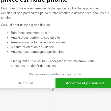
en
Plateforme de Gestion du Consentemen
assurant
Pour vous offrir une expérience de navigation la plus fluide possible,
une
Nelinkia et ses partenaires peuvent être amenés à déposer des cookies sur
finition
ce site.
soignée
Ceux-ci sont utilisés à des fins de:
et
Bon fonctionnement du site
la
Axeptio consent
Analyse des performances du site
protection
Amélioration de l'expérience utilisateur
de
Mesure et création d'audience
l'angle.
Analyse des campagnes publicitaires
En cliquant sur le bouton «
Accepter et poursuivre
», vous
Voir
consentez au dépôt de cookies.
détails
produit
Consentements certifiés par
SÉLECTIONNEZ
LA
Je choisis
Accepter et poursuivre
CARACTÉRISTIQUE
1*
Longueur
de 2,50 m