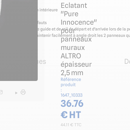
éristiques :
Eclatant
élément de décoration intérieure
"Pure
Innocence"
parois planes sans défauts
pour
PVC sert également de guide et de rail de départ et d'arrivée lors de 
fet d'insérer et de maintenir facilement à angle droit les 2 panneaux 
panneaux
ssionnelle.
muraux
ALTRO
ues techniques
D
épaisseur
2,5 mm
Référence
produit
:
1647_10333
36.76
€ HT
44.11
€ TTC