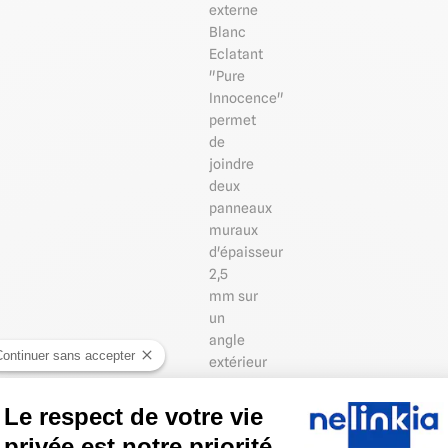
externe
Blanc
Eclatant
"Pure
Innocence"
permet
de
joindre
deux
panneaux
muraux
d'épaisseur
2,5
mm sur
un
angle
Continuer sans accepter
extérieur
ou
sortant
Le respect de votre vie
tout
privée est notre priorité