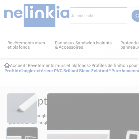
Revêtements murs
Panneaux Sandwich isolants
Protectio
et plafonds
& Accessoires
panneau
Accueil
Revêtements murs et plafonds
Profilés de finition po
Profilé d'angle extérieur PVC Brillant Blanc Eclatant "Pure Inno
Descriptif et normes produit
La baguette d'angle externe Blanc Eclatant "Pure Innocence" perm
protection de l'angle.