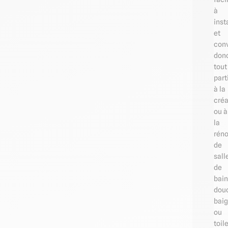
à
inst
et
conv
don
tout
part
à la
créa
ou à
la
réno
de
sall
de
bain
dou
baig
ou
toil