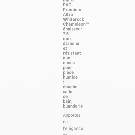
PVC
Premium
Altro
Whiterock
Chameleon™
épaisseur
2.5
mm
étanche
et
résistant
aux
chocs
pour
pièce
humide
:
douche,
salle
de
bain,
buanderie
Apportez
de
l'élégance