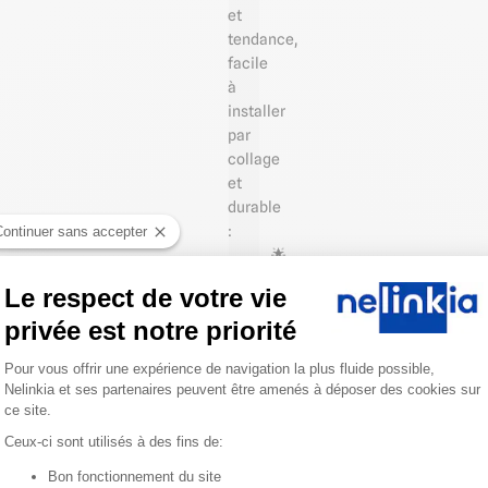
et
tendance,
facile
à
installer
par
collage
et
durable
:
Continuer sans accepter
🌟
Revêtement
Le respect de votre vie
mural
privée est notre priorité
en
PVC
Plateforme de Gestion du Consentemen
Pour vous offrir une expérience de navigation la plus fluide possible,
rigide
Nelinkia et ses partenaires peuvent être amenés à déposer des cookies sur
🌟
ce site.
Surface
Ceux-ci sont utilisés à des fins de:
lisse
et
Bon fonctionnement du site