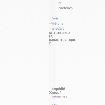
et
bactéries
Voir
détails
produit
SÉLECTIONNEZ
LA
CARACTÉRISTIQUE
1*
Plaque
de 2,50
m x
1,22 m
Plaque
de
3,00 m
x 1,22
m
Expédié
sous 4
semaines