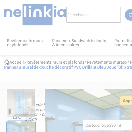
Revêtements murs
Panneaux Sandwich isolants
Protectio
et plafonds
& Accessoires
panneau
Accueil
Revêtements murs et plafonds
Revêtements muraux
P
Panneau mural de douche décoratif PVC Brillant Bleu Doux "Slip S
Les
Aspe
Mastic hybride pour colla
finition - cartouche de 2
accessoires
8.88
€ HT
10.66
€ TTC
indispensables
Cartouche de 290 ml