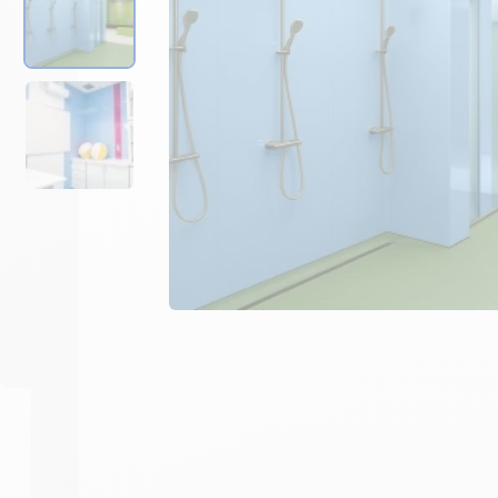
Prévoir 3 cartouches de mas
-
+
1