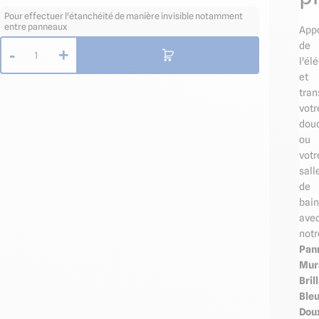
Pour effectuer l'étanchéité de manière invisible notamment
entre panneaux
App
de
-
+
1
l'él
et
tra
votr
dou
ou
votr
sall
de
bain
ave
notr
Pan
Mur
Bril
Ble
Dou