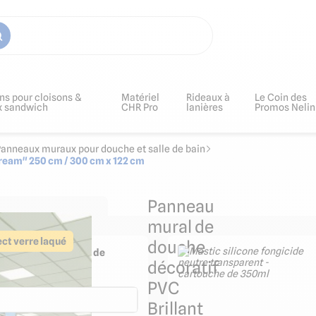
ns pour cloisons &
Matériel
Rideaux à
Le Coin des
x sandwich
CHR Pro
lanières
Promos Nelin
anneaux muraux pour douche et salle de bain
tream" 250 cm / 300 cm x 122 cm
Panneau
mural de
ct verre laqué
douche
ge puissant et joints de
décoratif
90ml
PVC
Brillant