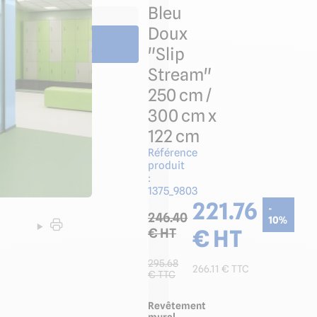
Bleu
tic par panneau mural
Doux
"Slip
Stream"
250 cm /
300 cm x
122 cm
Référence
produit
:
1375_9803
221.76
-
246.40
10
%
€ HT
€ HT
295.68
266.11
€ TTC
€ TTC
Revêtement
mural