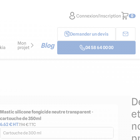
Connexion/Inscription
0
Demander un devis
Mon
Blog
kia
projet
04 58 64 00 00
D
e
Mastic silicone fongicide neutre transparent -
cartouche de 350ml
n
6.62
€ HT
7.94
€ TTC
Cartouche de 300 ml
p