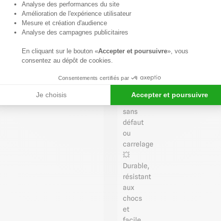
Axeptio consent
brillante
Analyse des performances du site
Amélioration de l'expérience utilisateur
🧰
Mesure et création d'audience
Facile
Analyse des campagnes publicitaires
à
installer
En cliquant sur le bouton «
Accepter et poursuivre
», vous
par
consentez au dépôt de cookies.
collage
Consentements certifiés par
sur
parois
Je choisis
Accepter et poursuivre
planes
sans
défaut
ou
carrelage
💥
Durable,
résistant
aux
chocs
et
facile