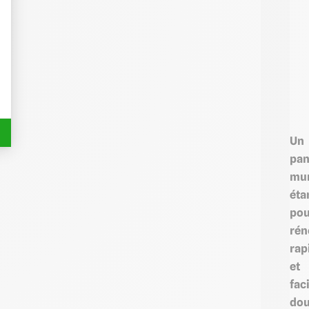
Un
pa
mur
éta
pou
rén
rap
et
fac
dou