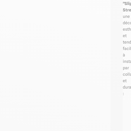
"Sli
Str
une
déco
esth
et
ten
faci
à
inst
par
coll
et
dura
: