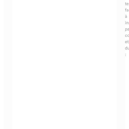
t
fa
à
in
pa
co
et
du
: