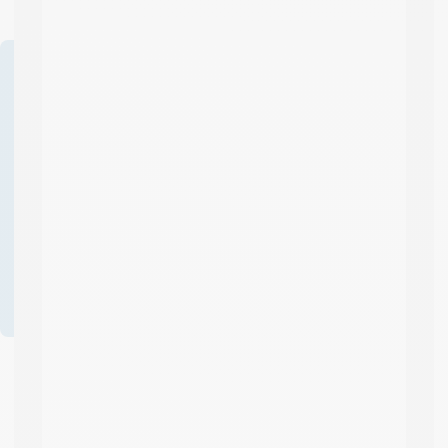
Des questions sur ce
produit ? Demander un
devis ?
04 58 64 00
00
Formulaire
de contact
Professionnels ? Créez
votre compte et
bénéficiez d’avantages
!