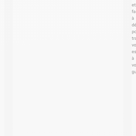
et
fa
à
d
p
tr
v
e
à
vo
gu