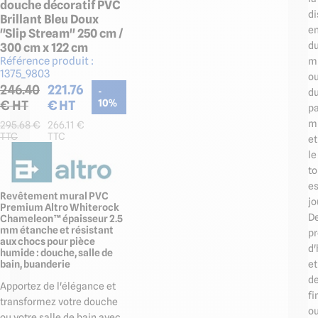
douche décoratif PVC
di
Brillant Bleu Doux
e
"Slip Stream" 250 cm /
d
300 cm x 122 cm
Référence produit :
m
1375_9803
o
246.40
221.76
-
d
€ HT
€ HT
10
%
p
m
295.68
€
266.11
€
TTC
TTC
et
le
to
es
Revêtement mural PVC
jo
Premium Altro Whiterock
D
Chameleon™ épaisseur 2.5
mm étanche et résistant
pr
aux chocs pour pièce
d'
humide : douche, salle de
et
bain, buanderie
d
Apportez de l'élégance et
fi
transformez votre douche
o
ou votre salle de bain avec