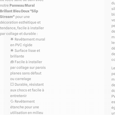
d
notre
Panneau Mural
si
Brillant Bleu Doux "Slip
b
Stream"
pour une
v
décoration esthétique et
p
tendance, facile à installer
d
par collage et durable :
m
🌟 Revêtement mural
le
en PVC rigide
dé
🌟 Surface lisse et
d
brillante
c
🧰 Facile à installer
par collage sur parois
L
planes sans défaut
p
ou carrelage
m
💥 Durable, résistant
d
aux chocs et facile à
d
entretenir
P
💦 Revêtement
es
étanche pour une
é
utilisation en milieu
u