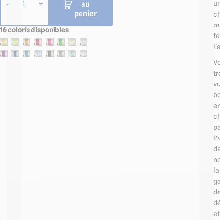
u
au
-
+
1
panier
ch
mi
16 coloris disponibles
fe
l'
V
tr
vo
b
e
ch
p
P
d
no
la
g
d
d
et