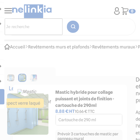
0
Accueil
Revêtements murs et plafonds
Revêtements muraux
P
D
e
Les
Mastic hybride pour collage
n
accessoires
puissant et joints de finition -
p
indispensables
Aspect verre laqué
cartouche de 290ml
8.88
€ HT
10.66
€ TTC
A
d
Cartouche de 290 ml
l'
et
Prévoir 3 cartouches de mastic par
panneau mural
t