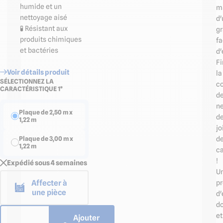
humide et un
m
nettoyage aisé
d'
🧪 Résistant aux
g
produits chimiques
fa
et bactéries
d'
Fi
Voir détails produit
la
SÉLECTIONNEZ LA
c
CARACTÉRISTIQUE 1*
d
n
Plaque de 2,50 m x
d
1,22 m
jo
d
Plaque de 3,00 m x
1,22 m
ca
!
Expédié sous 4 semaines
U
Affecter à
pr
une pièce
d'
d
et
Ajouter