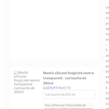
L
p
m
p
d
n
a
:
il
a
u
pa
ét
Mastic silicone fongicide neutre
es
transparent - cartouche de
fa
350ml
à
6.62
€ HT
7.94
€ TTC
in
Cartouche de 300 ml
et
co
Pour effectuer l'étanchéité de
d