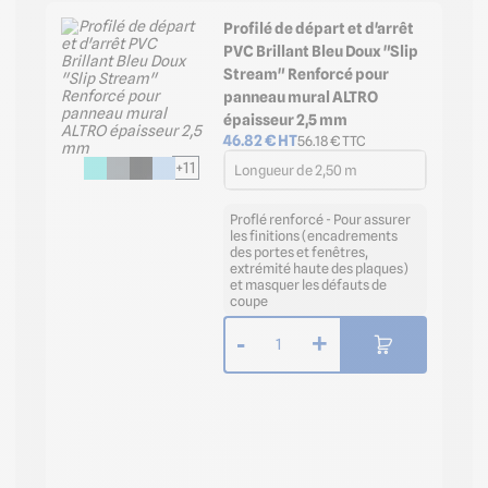
Profilé de départ et d'arrêt
PVC Brillant Bleu Doux "Slip
Stream" Renforcé pour
panneau mural ALTRO
épaisseur 2,5 mm
46.82
€ HT
56.18
€ TTC
+11
Longueur de 2,50 m
Proflé renforcé - Pour assurer
les finitions (encadrements
des portes et fenêtres,
extrémité haute des plaques)
et masquer les défauts de
coupe
-
+
1