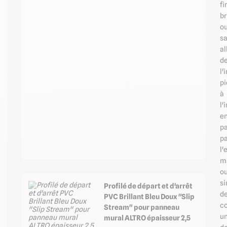
fi
br
o
sa
al
d
l'
pi
à
l'
e
p
pa
l'
m
o
s
Profilé de départ et d'arrêt
d
PVC Brillant Bleu Doux "Slip
co
Stream" pour panneau
un
mural ALTRO épaisseur 2,5