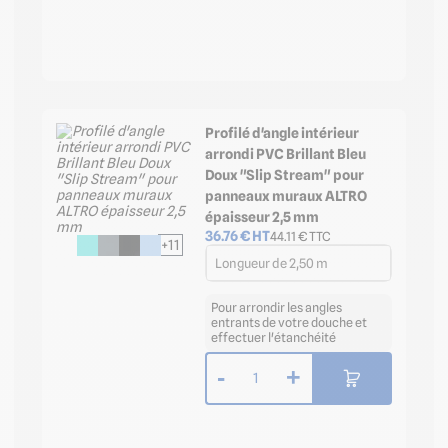
Profilé d'angle intérieur
arrondi PVC Brillant Bleu
Doux "Slip Stream" pour
panneaux muraux ALTRO
épaisseur 2,5 mm
36.76
€ HT
44.11
€ TTC
+11
Longueur de 2,50 m
Pour arrondir les angles
entrants de votre douche et
effectuer l'étanchéité
-
+
1