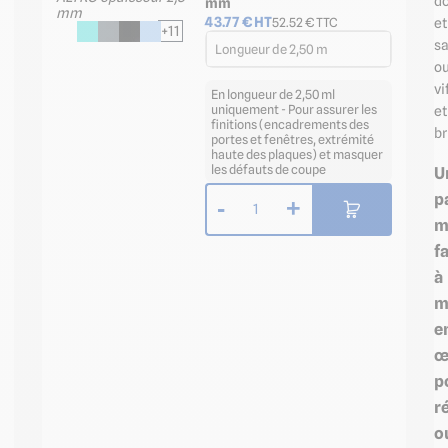
d
mm
43.77
€ HT
52.52
€ TTC
et
+11
sa
Longueur de 2,50 m
o
vi
En longueur de 2,50 ml
uniquement - Pour assurer les
et
finitions (encadrements des
br
portes et fenêtres, extrémité
haute des plaques) et masquer
les défauts de coupe
U
p
-
+
1
m
f
à
m
e
œ
p
r
o