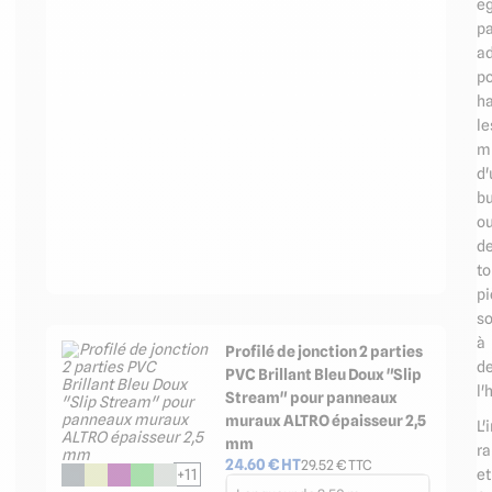
é
p
a
p
ha
le
m
d'
b
o
d
to
p
s
à
Profilé de jonction 2 parties
d
PVC Brillant Bleu Doux "Slip
l'
Stream" pour panneaux
muraux ALTRO épaisseur 2,5
L'
mm
ra
24.60
€ HT
29.52
€ TTC
et
+11