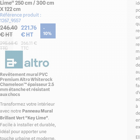
Lime" 250 cm / 300 cm
id
X 122 cm
p
Référence produit :
c
1267_9557
qu
246.40
221.76
-
r
€ HT
€ HT
10
%
u
295.68
€
266.11
€
r
TTC
TTC
m
al
d
a
Revêtement mural PVC
et
Premium Altro Whiterock
Chameleon™ épaisseur 2.5
fa
mm étanche et résistant
d'
aux chocs
a
Transformez votre intérieur
à
avec notre
Panneau Mural
d
Brillant Vert "Key Lime"
.
e
Facile à installer et durable,
ex
idéal pour apporter une
El
touche urbaine et moderne,