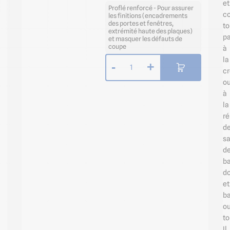
et
Proflé renforcé - Pour assurer
co
les finitions (encadrements
des portes et fenêtres,
to
extrémité haute des plaques)
pa
et masquer les défauts de
coupe
à
la
-
+
1
cr
o
à
la
ré
d
sa
d
ba
d
et
ba
o
to
Il