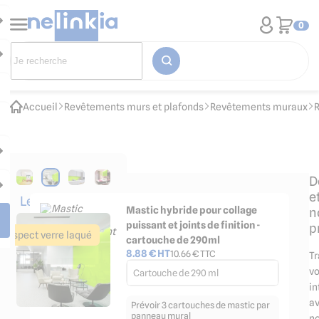
0
Accueil
Revêtements murs et plafonds
Revêtements muraux
D
e
Les
Mastic hybride pour collage
n
accessoires
puissant et joints de finition -
p
indispensables
Aspect verre laqué
cartouche de 290ml
8.88
€ HT
10.66
€ TTC
T
vo
Cartouche de 290 ml
in
a
Prévoir 3 cartouches de mastic par
panneau mural
no