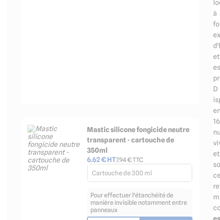
l
à
fo
e
d'
et
e
pr
D​​​
is
e
16
Mastic silicone fongicide neutre
n
transparent - cartouche de
vi
350ml
et
6.62
€ HT
7.94
€ TTC
so
Cartouche de 300 ml
c
r
Pour effectuer l'étanchéité de
m
manière invisible notamment entre
c
panneaux
e