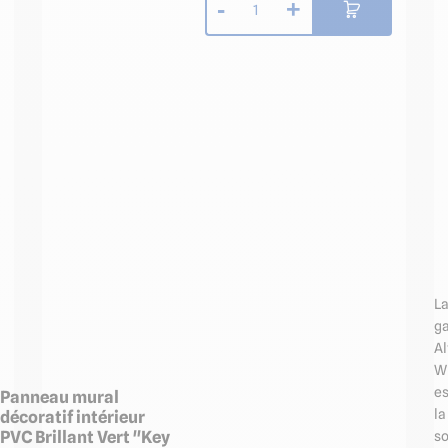
-
+
1
L
g
Al
W
es
Panneau mural
la
décoratif intérieur
PVC Brillant Vert "Key
so