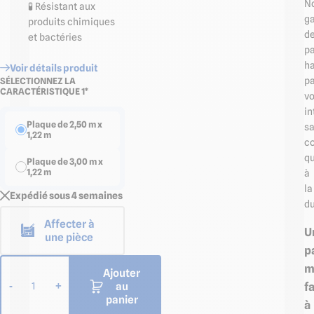
N
🧪 Résistant aux
g
produits chimiques
d
et bactéries
p
ha
Voir détails produit
p
SÉLECTIONNEZ LA
CARACTÉRISTIQUE 1*
vo
in
Plaque de 2,50 m x
s
1,22 m
c
q
Plaque de 3,00 m x
1,22 m
à
la
Expédié sous 4 semaines
du
Affecter à
U
une pièce
p
m
Ajouter
au
f
-
+
1
panier
à