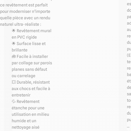
es
ce revêtement est parfait
d
pour moderniser n’importe
p
quelle pièce avec un rendu
a
naturel ultra-réaliste :
au
🌟 Revêtement mural
r
en PVC rigide
d
🌟 Surface lisse et
pu
brillante
(E
🧰 Facile à installer
te
par collage sur parois
re
planes sans défaut
ba
ou carrelage
é
💥 Durable, résistant
d
aux chocs et facile à
sa
entretenir
to
💦 Revêtement
r
étanche pour une
d
utilisation en milieu
pu
humide et un
...
nettoyage aisé