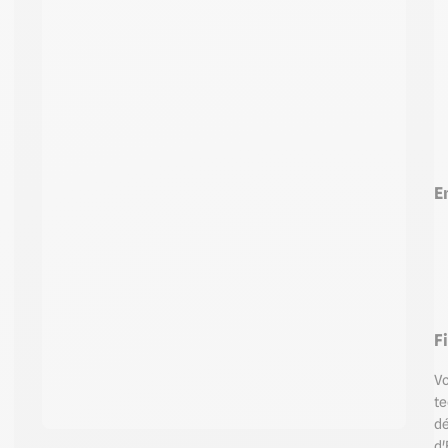
E
F
Vo
te
d
d'