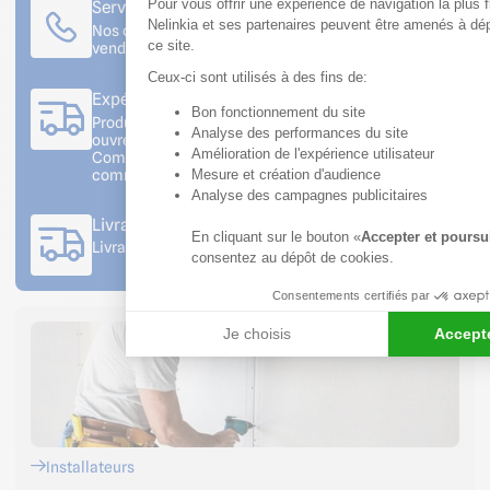
Pour vous offrir une expérience de navigation la plus f
Service client à votre écoute
Nelinkia et ses partenaires peuvent être amenés à dé
Nos conseillers sont disponibles du lundi au
ce site.
vendredi de 08h30 à 12h et de 13h30 à 18h
Ceux-ci sont utilisés à des fins de:
Expédition rapide
Bon fonctionnement du site
Produits en stock : commande expédiée sous 2 jours
Axeptio consent
Analyse des performances du site
ouvrés
Amélioration de l'expérience utilisateur
Commande sur production : se référer au bon de
Mesure et création d'audience
commande
Analyse des campagnes publicitaires
Livraison sur votre chantier
En cliquant sur le bouton «
Accepter et poursu
Livraison avec prise de rendez-vous
consentez au dépôt de cookies.
Consentements certifiés par
Je choisis
Accepte
Installateurs