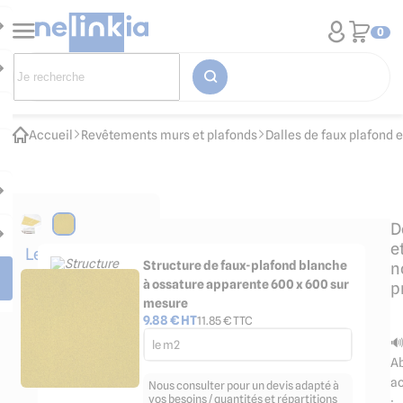
0
Accueil
Revêtements murs et plafonds
Dalles de faux plafond 
D
e
Les
Structure de faux-plafond blanche
n
accessoires
à ossature apparente 600 x 600 sur
p
indispensables
mesure
9.88
€ HT
11.85
€ TTC

le m2
Ab
a
Nous consulter pour un devis adapté à
vos besoins / quantités et répartitions
: