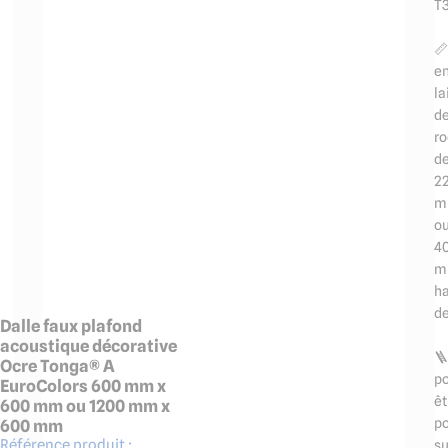
T

e
la
d
r
d
2
m
o
4
m
h
de
Dalle faux plafond
acoustique décorative

Ocre Tonga® A
p
EuroColors 600 mm x
êt
600 mm ou 1200 mm x
p
600 mm
Référence produit :
su