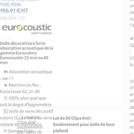
1045_9046
u
196.91
€ HT
os
236.29
€ TTC
o
T
♻️
Dalle décorative à forte
Q
absorption acoustique de la
:
gamme Eurocolors
Eurocoustic 22 mm ou 40
C
mm
A
🔊 Absorption acoustique
: αw = 1
U
🔥 Réaction au feu :
ch
Euroclasse A2, s1-d0
pr
💦 100% plan quel que
et
soit le degré d'hygrométrie
dé
🪟 Voile de verre décoratif
v
coloris Ocre / Voile de verre
Lot de 50 Clips Anti-
a
naturel en contreface
Soulèvement pour dalle de faux
et
plafond
®️ Gamme "Les
ré