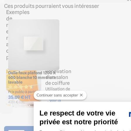
Ces produits pourraient vous intéresser
Exemples
de
réalisation
et
rénovation
avec
ce
produit
Rénovation
Dalle faux plafond 1200 X
d'un salon
600 blanche 10 mm mate
lavable
de coiffure
Utilisation de
Prix public à partir de
nos dalles a…
Continuer sans accepter
35.09 € HT
Voir la
42.11 € TTC
réalisation
Le respect de votre vie
privée est notre priorité
Plateforme de Gestion du 