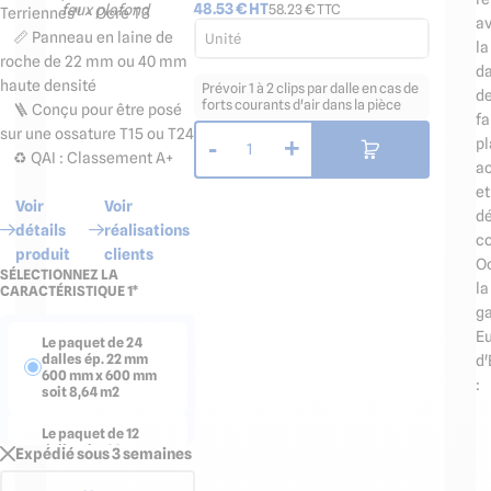
48.53
€ HT
58.23
€ TTC
Terriennes" - Ocre T3
a
📏 Panneau en laine de
Unité
la
roche de 22 mm ou 40 mm
da
haute densité
Prévoir 1 à 2 clips par dalle en cas de
d
forts courants d'air dans la pièce
🪜 Conçu pour être posé
fa
sur une ossature T15 ou T24
-
+
pl
1
♻️ QAI : Classement A+
a
et
Voir
Voir
dé
détails
réalisations
co
produit
clients
O
SÉLECTIONNEZ LA
la
CARACTÉRISTIQUE 1*
g
Eu
Le paquet de 24
dalles ép. 22 mm
d'
600 mm x 600 mm
:
soit 8,64 m2
Le paquet de 12
dalles ép. 22 mm
Expédié sous 3 semaines
1200 mm x 600 mm
soit 8,64 m2