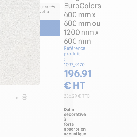
EuroColors
 adapté à vos besoins / quantités
ts selon dimensions de votre
600 mm x
600 mm ou
Voir le produit
1200 mm x
600 mm
Référence
produit
:
1097_9170
196.91
€ HT
236.29
€ TTC
Dalle
décorative
à
forte
absorption
acoustique