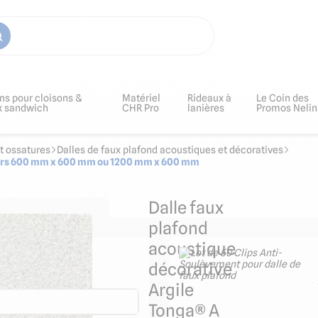
ns pour cloisons &
Matériel
Rideaux à
Le Coin des
x sandwich
CHR Pro
lanières
Promos Nelin
et ossatures
Dalles de faux plafond acoustiques et décoratives
olors 600 mm x 600 mm ou 1200 mm x 600 mm
Dalle faux
plafond
acoustique
d blanche à ossature
décorative
 mesure
Argile
Tonga® A