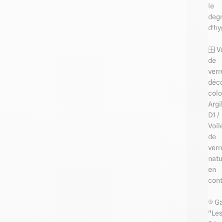
le
deg
d'hy
🪟 V
de
verr
déco
colo
Argi
D1 /
Voil
de
verr
natu
en
con
®️ 
"Le