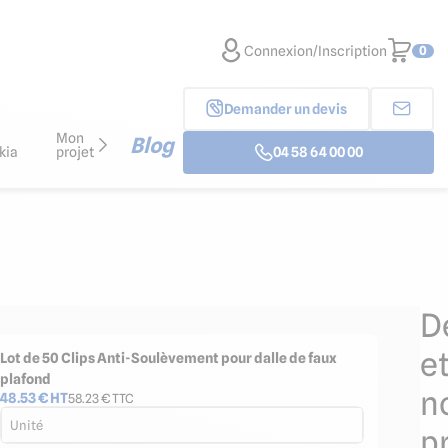
Connexion/Inscription
0
Demander un devis
Mon
Blog
kia
projet
04 58 64 00 00
D
e
Lot de 50 Clips Anti-Soulèvement pour dalle de faux
plafond
n
48.53
€ HT
58.23
€ TTC
Unité
p