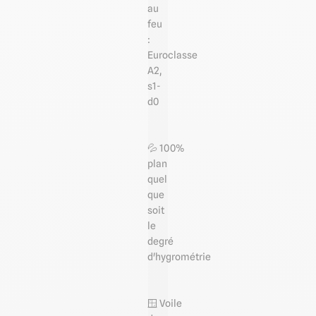
au
feu
:
Euroclasse
A2,
s1-
d0
💦 100%
plan
quel
que
soit
le
degré
d'hygrométrie
🪟 Voile