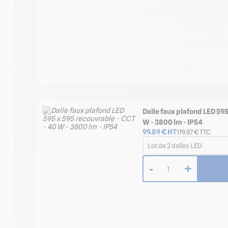
Dalle faux plafond LED 595
W - 3800 lm - IP54
99.89
€ HT
119.87
€ TTC
Lot de 2 dalles LED
-
+
1