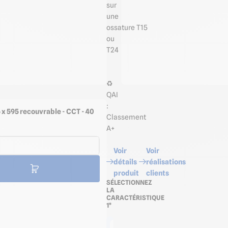
sur
une
ossature T15
ou
T24
♻️
QAI
:
 x 595 recouvrable - CCT - 40
Classement
A+
Voir
Voir
détails
réalisations
produit
clients
SÉLECTIONNEZ
LA
CARACTÉRISTIQUE
1*