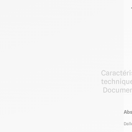
Caractéri
techniqu
Documen
Abs
Dall