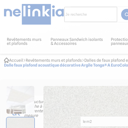
Revêtements murs
Panneaux Sandwich isolants
Protectio
et plafonds
& Accessoires
panneau
Accueil
Revêtements murs et plafonds
Dalles de faux plafond 
Dalle faux plafond acoustique décorative Argile Tonga® A EuroC
Les
Structure de faux-plafon
apparente 600 x 600 sur
accessoires
9.88
€ HT
11.85
€ TTC
indispensables
le m2