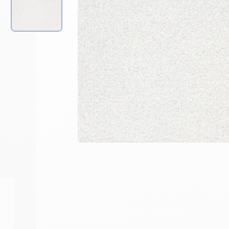
Nous consulter pour un devis
et répartitions des composan
plafond
-
+
1