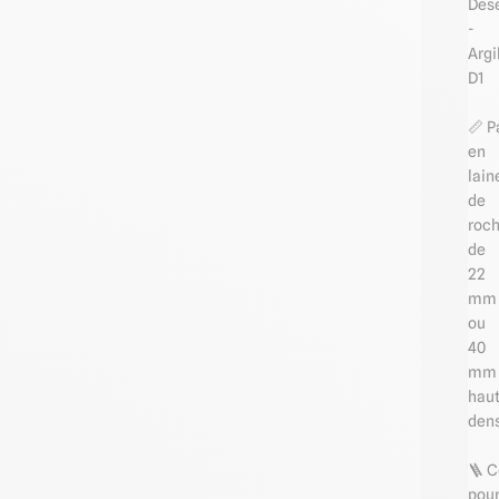
Dése
-
Argi
D1
📏 
en
lain
de
roc
de
22
mm
ou
40
mm
hau
dens
🪜 
pou