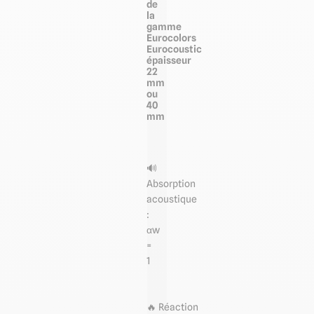
de
la
gamme
Eurocolors
Eurocoustic
épaisseur
22
mm
ou
40
mm
🔊
Absorption
acoustique
:
αw
=
1
🔥 Réaction