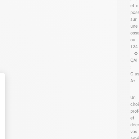
être
pos
sur
une
ossa
ou
T24
♻️
QAI
:
Cla
A+
Un
t : Personnalisez vos Options
choi
prof
et
déco
vos
amé