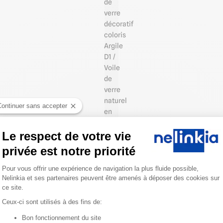
de
verre
décoratif
coloris
Argile
D1 /
Voile
de
verre
naturel
Continuer sans accepter
en
contreface
Le respect de votre vie
privée est notre priorité
®️ Gamme
Plateforme de Gestion du Consentemen
"Les
Pour vous offrir une expérience de navigation la plus fluide possible,
Désertiques"
Nelinkia et ses partenaires peuvent être amenés à déposer des cookies sur
ce site.
-
Argile
Ceux-ci sont utilisés à des fins de:
D1
Bon fonctionnement du site