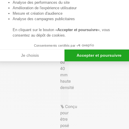
Axeptio consent
Analyse des performances du site
Amélioration de l'expérience utilisateur
📏 Panneau
Mesure et création d'audience
en
Analyse des campagnes publicitaires
laine
En cliquant sur le bouton «
Accepter et poursuivre
», vous
de
consentez au dépôt de cookies.
roche
de
Consentements certifiés par
22
Je choisis
Accepter et poursuivre
mm
ou
40
mm
haute
densité
🪜 Conçu
pour
être
posé