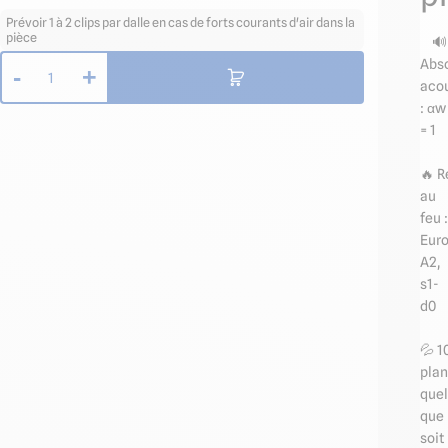
Prévoir 1 à 2 clips par dalle en cas de forts courants d'air dans la
pièce
🔊
Abso
-
+
1
aco
: αw
= 1
🔥 R
au
feu :
Eur
A2,
s1-
d0
💦 
plan
quel
que
soit