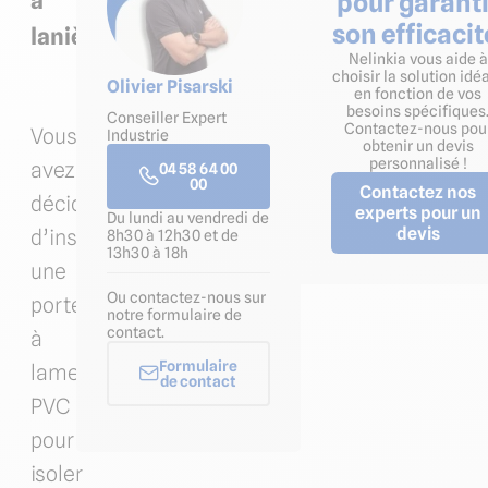
à
pour garanti
son efficacit
lanières
Nelinkia vous aide à
choisir la solution idé
Olivier Pisarski
en fonction de vos
besoins spécifiques
Conseiller Expert
Contactez-nous pou
Vous
Industrie
obtenir un devis
personnalisé !
avez
04 58 64 00
00
Contactez nos
décidé
experts pour un
Du lundi au vendredi de
devis
d’installer
8h30 à 12h30 et de
13h30 à 18h
une
Ou contactez-nous sur
porte
notre formulaire de
contact.
à
Formulaire
lamelles
de contact
PVC
pour
isoler