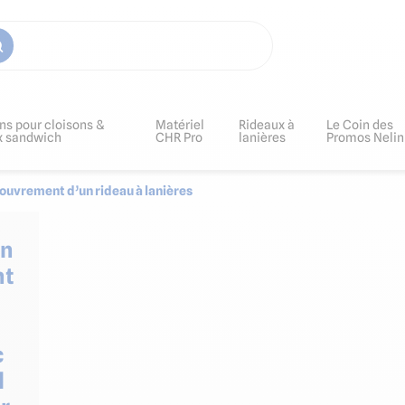
ns pour cloisons &
Matériel
Rideaux à
Le Coin des
x sandwich
CHR Pro
lanières
Promos Nelin
ouvrement d’un rideau à lanières
on
nt
c
l