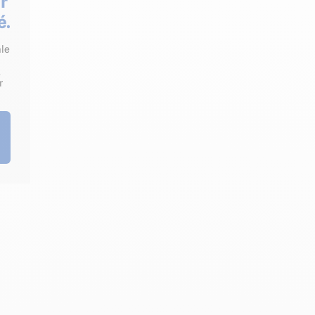
r
é.
ale
.
r