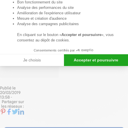
Axeptio consent
Bon fonctionnement du site
votre
conseiller
Analyse des performances du site
Amélioration de l'expérience utilisateur
Du lundi au vendredi de
Mesure et création d'audience
8h30 à 12h30 et de
Analyse des campagnes publicitaires
13h30 à 18h
En cliquant sur le bouton «
Accepter et poursuivre
», vous
Ou contactez-nous sur
consentez au dépôt de cookies.
notre formulaire de
contact.
Consentements certifiés par
Formulaire
de contact
Je choisis
Accepter et poursuivre
Publié le
20/03/2019
13:58 -
Partager sur
les réseaux :