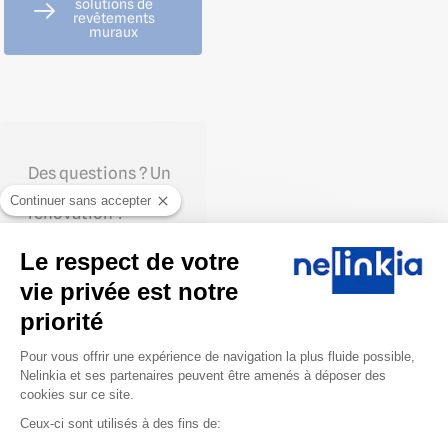
solutions de
revêtements
muraux
Des questions ? Un
projet de
Continuer sans accepter
rénovation ?
Le respect de votre
vie privée est notre
priorité
Plateforme de Gestion du Consentem
Shirley Collot
Pour vous offrir une expérience de navigation la plus fluide possible,
Nelinkia et ses partenaires peuvent être amenés à déposer des
Conseillère Cuisines
cookies sur ce site.
professionnelles &
Agencement
Ceux-ci sont utilisés à des fins de:
Appeler