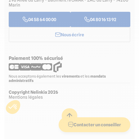
298 Allée du Larry - Bâtiment IVOMAR - ZAC du Larry - 74200
Marin
04 58 64 00 00
04 80 16 13 92
Nous écrire
Paiement 100% sécurisé
Nous acceptons également les
virements
et les
mandats
administratifs
Copyright Nelinkia 2026
Mentions légales
Contacter un conseiller