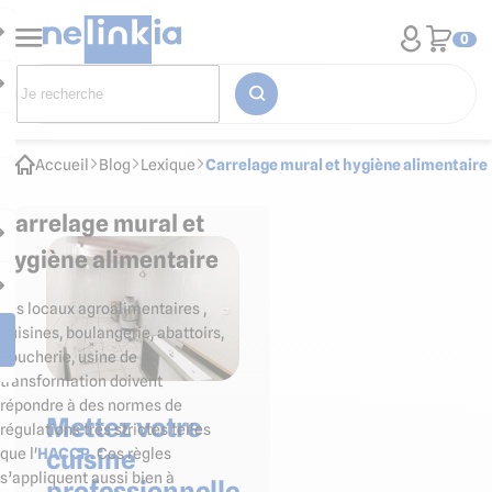
0
Accueil
Blog
Lexique
Carrelage mural et hygiène alimentaire
Carrelage mural et
hygiène alimentaire
Les locaux agroalimentaires ,
cuisines, boulangerie, abattoirs,
boucherie, usine de
transformation doivent
répondre à des normes de
Mettez votre
régulations très strictes telles
cuisine
que l'
HACCP
. Ces règles
s’appliquent aussi bien à
professionnelle