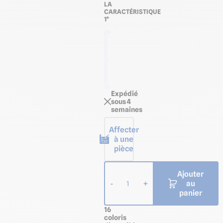
LA
CARACTÉRISTIQUE
1*
Longueur
de 2,50 m
Longueur
de 3,00 m
Expédié
sous 4
semaines
Affecter
à une
pièce
Ajouter
au
-
+
1
panier
16
coloris