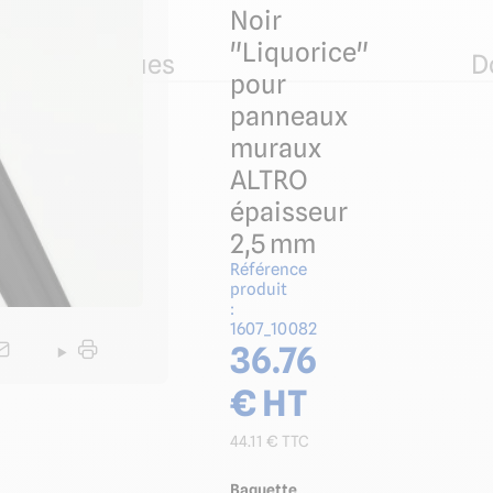
Noir
"Liquorice"
ues techniques
D
pour
panneaux
muraux
ALTRO
épaisseur
2,5 mm
Référence
produit
:
1607_10082
36.76
€ HT
44.11
€ TTC
Baguette