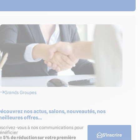
Grands Groupes
écouvrez nos actus, salons, nouveautés, nos
eilleures offres...
nscrivez-vous à nos communications pour
énéficier
S'inscrire
de
5% de réduction sur votre première