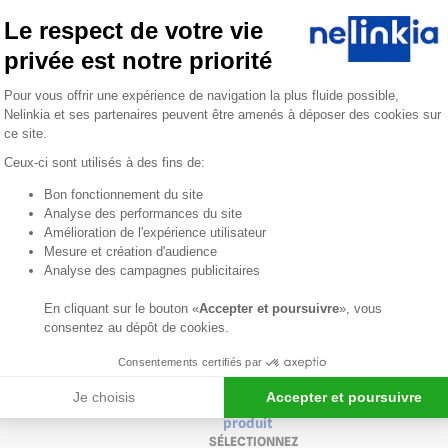
masquant
Le respect de votre vie
les
traits
privée est notre priorité
de
Plateforme de Gestion du Consentemen
coupe
Pour vous offrir une expérience de navigation la plus fluide possible,
Nelinkia et ses partenaires peuvent être amenés à déposer des cookies sur
sur
ce site.
les
panneaux.
Ceux-ci sont utilisés à des fins de:
Dimensions
Bon fonctionnement du site
visibles
Axeptio consent
Analyse des performances du site
:
Amélioration de l'expérience utilisateur
10
Mesure et création d'audience
mm
Analyse des campagnes publicitaires
x
En cliquant sur le bouton «
Accepter et poursuivre
», vous
10
consentez au dépôt de cookies.
mm
Consentements certifiés par
Voir
Je choisis
Accepter et poursuivre
détails
produit
SÉLECTIONNEZ