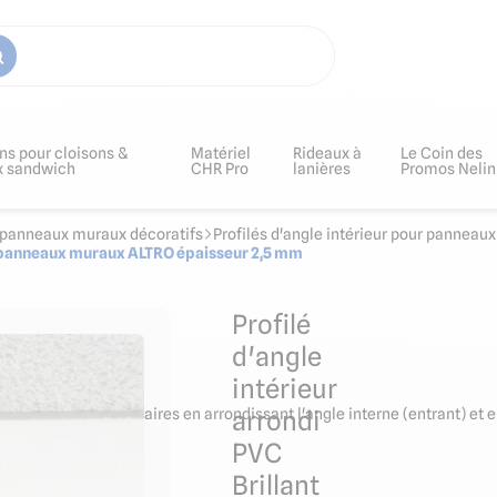
ns pour cloisons &
Matériel
Rideaux à
Le Coin des
x sandwich
CHR Pro
lanières
Promos Nelin
ur panneaux muraux décoratifs
Profilés d'angle intérieur pour panneau
our panneaux muraux ALTRO épaisseur 2,5 mm
Profilé
d'angle
intérieur
plaques perpendiculaires en arrondissant l'angle interne (entrant) et
arrondi
PVC
Brillant