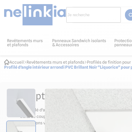
Revêtements murs
Panneaux Sandwich isolants
Protectio
et plafonds
& Accessoires
panneau
Accueil
Revêtements murs et plafonds
Profilés de finition po
Profilé d'angle intérieur arrondi PVC Brillant Noir "Liquorice" p
Descriptif et normes produit
Ce profilé d'angle spécialement conçu permet de joindre 2 
traits de coupe sur les panneaux.
Dimensions visibles : 10 mm x 10 mm