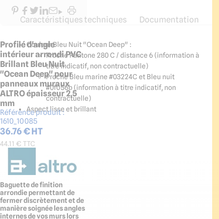
Caractéristiques techniques
Documentation
Profilé d'angle
Couleur Bleu Nuit "Ocean Deep" :
intérieur arrondi PVC
Proche Pantone 280 C / distance 6 (information à
Brillant Bleu Nuit
titre indicatif, non contractuelle)
"Ocean Deep" pour
Proche Bleu marine #03224C et Bleu nuit
panneaux muraux
#0f056b (information à titre indicatif, non
ALTRO épaisseur 2,5
contractuelle)
mm
Aspect lisse et brillant
Référence produit :
1610_10085
36.76
€ HT
44.11
€ TTC
Baguette de finition
arrondie permettant de
fermer discrètement et de
manière soignée les angles
internes de vos murs lors