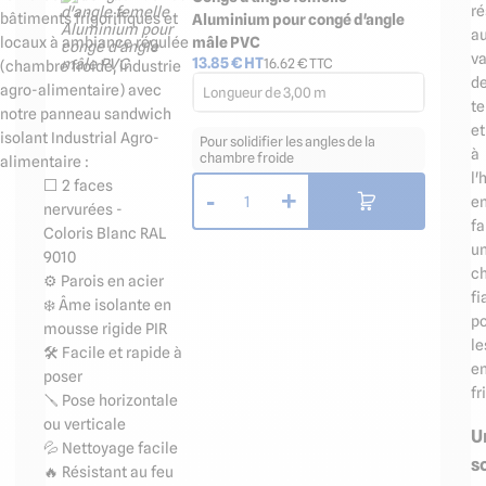
ré
bâtiments frigorifiques et
Aluminium pour congé d'angle
a
locaux à ambiance régulée
mâle PVC
va
13.85
€ HT
16.62
€ TTC
(chambre froide, industrie
d
agro-alimentaire) avec
Longueur de 3,00 m
t
notre panneau sandwich
et
isolant Industrial Agro-
Pour solidifier les angles de la
à
chambre froide
alimentaire :
l'
⬜️ 2 faces
-
+
1
e
nervurées -
fa
Coloris Blanc RAL
u
9010
ch
⚙️ Parois en acier
fi
❄️ Âme isolante en
p
mousse rigide PIR
le
🛠️ Facile et rapide à
e
poser
fr
🪛 Pose horizontale
ou verticale
U
💦 Nettoyage facile
s
🔥 Résistant au feu