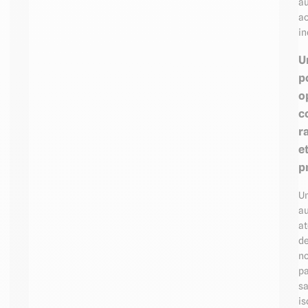
a
ac
in
U
p
o
c
r
e
p
U
au
at
d
no
p
s
is