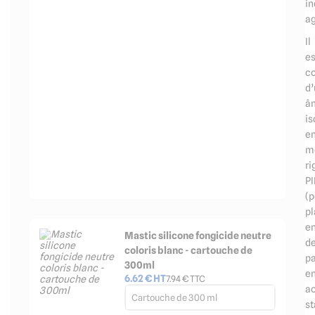
in
ag
Il
es
co
d
â
is
e
m
ri
PI
(p
p
en
Mastic silicone fongicide neutre
d
coloris blanc - cartouche de
p
300ml
e
6.62
€ HT
7.94
€ TTC
ac
Cartouche de 300 ml
st