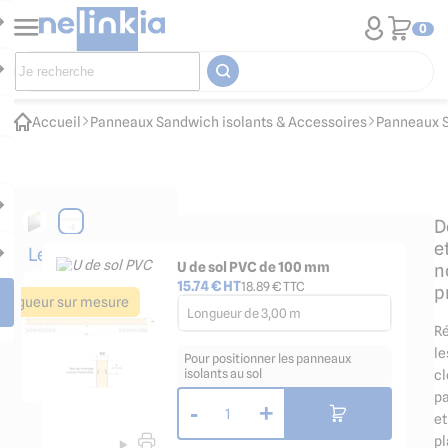
0
Accueil
Panneaux Sandwich isolants & Accessoires
Panneaux S
D
e
Les
U de sol PVC de 100 mm
n
accessoires
15.74
€ HT
18.89
€ TTC
p
indispensables
Longueur sur mesure
Longueur de 3,00 m
Ré
le
Pour positionner les panneaux
isolants au sol
cl
pa
-
+
1
et
pl