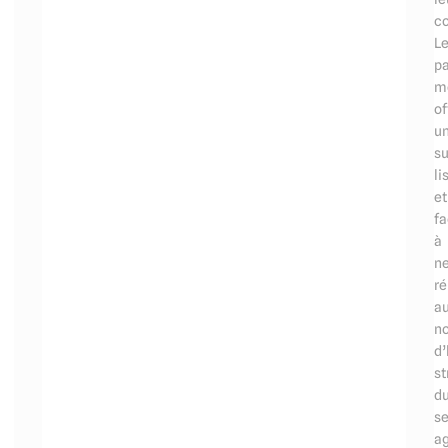
c
L
pa
mé
of
u
su
li
et
fa
à
ne
r
a
n
d’
st
d
se
ag