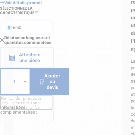
r
Voir détails produit
SÉLECTIONNEZ LA
p
CARACTÉRISTIQUE 1*
u
u
le m2
d
Délai selon longueurs et
l
quantités commandées
a
Affecter à
une pièce
L
p
I
Ajouter
es
au
-
+
1
devis
pa
ut
p
Informations
la
complémentaires :
co
d
m
cl