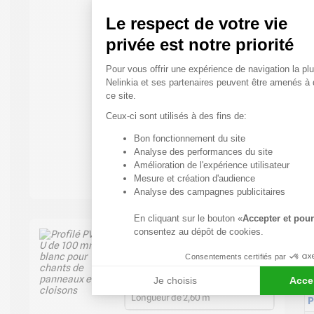
Le respect de votre vie
privée est notre priorité
Plateforme de Gestion du
Pour vous offrir une expérience de navigation la plu
Nelinkia et ses partenaires peuvent être amenés à
ce site.
Ceux-ci sont utilisés à des fins de:
Bon fonctionnement du site
Axeptio consent
P
Analyse des performances du site
Amélioration de l'expérience utilisateur
E
Mesure et création d'audience
Analyse des campagnes publicitaires
R
En cliquant sur le bouton «
Accepter et pour
R
consentez au dépôt de cookies.
a
Profilé PVC en U de 100 mm
blanc pour chants de panneaux
R
Consentements certifiés par
et cloisons
f
16.60
€ HT
19.92
€ TTC
Je choisis
Acce
Longueur de 2,60 m
P