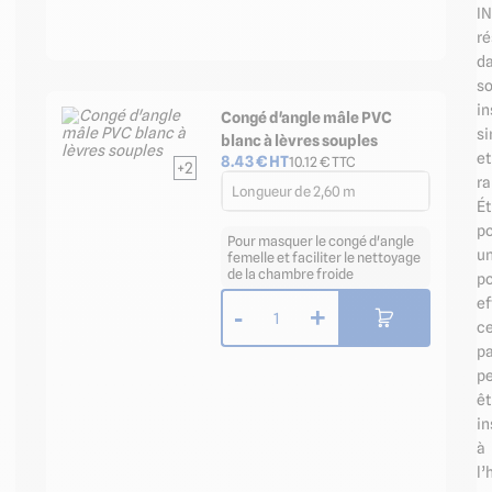
I
ré
d
s
in
Congé d'angle mâle PVC
s
blanc à lèvres souples
et
8.43
€ HT
10.12
€ TTC
+2
ra
Longueur de 2,60 m
Ét
p
Pour masquer le congé d'angle
u
femelle et faciliter le nettoyage
de la chambre froide
p
ef
-
+
1
c
p
p
êt
in
à
l’