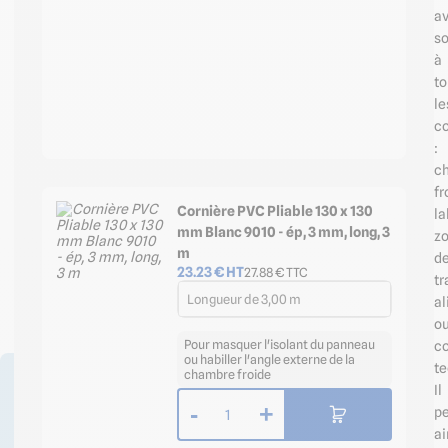
a
s
à
to
le
c
:
c
fr
Cornière PVC Pliable 130 x 130
la
mm Blanc 9010 - ép, 3 mm, long, 3
z
m
d
23.23
€ HT
27.88
€ TTC
tr
Longueur de 3,00 m
al
o
Pour masquer l'isolant du panneau
co
ou habiller l'angle externe de la
te
chambre froide
Des questions sur ce
Il
produit ? Demander un
-
+
p
devis ?
1
ai