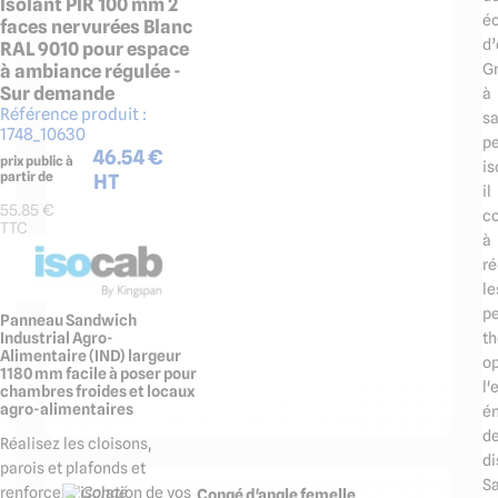
Isolant PIR 100 mm 2
é
faces nervurées Blanc
d’
RAL 9010 pour espace
à ambiance régulée -
G
Sur demande
à
Référence produit :
s
1748_10630
p
46.54
€
prix public à
is
partir de
HT
il
55.85
€
co
TTC
à
ré
le
pe
Panneau Sandwich
th
Industrial Agro-
Alimentaire (IND) largeur
op
1180 mm facile à poser pour
l'
chambres froides et locaux
agro-alimentaires
é
d
Réalisez les cloisons,
di
parois et plafonds et
S
renforcez l'isolation de vos
Congé d'angle femelle