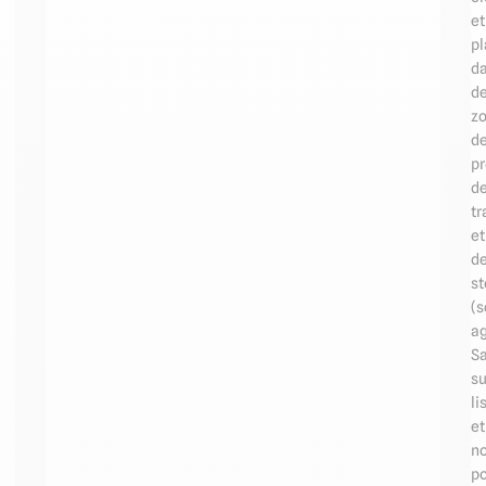
et
pl
d
d
z
d
pr
d
tr
et
d
s
(s
ag
S
su
li
et
n
p