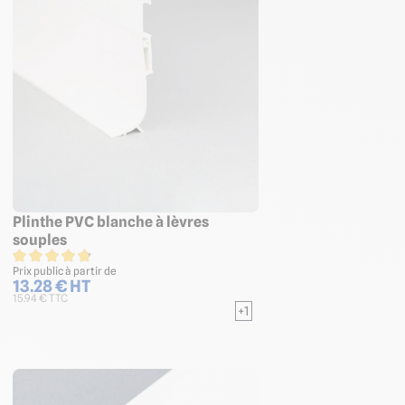
Plinthe PVC blanche à lèvres
souples
Prix public à partir de
13.28 € HT
15.94 € TTC
+1