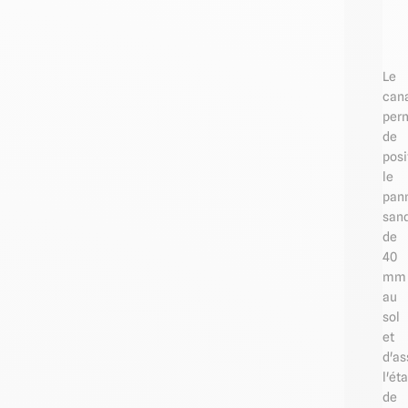
Le
can
per
de
posi
le
pan
san
de
40
mm
au
sol
et
d'as
l'ét
de