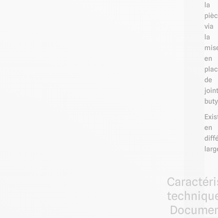
la
piè
via
la
mis
en
pla
de
join
buty
Exis
en
diff
larg
Caractéri
techniqu
Documen