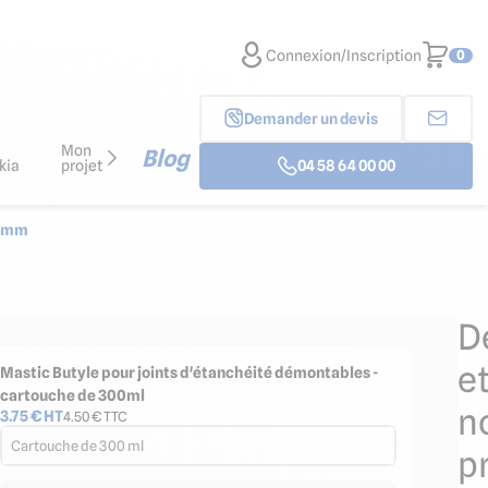
Connexion/Inscription
0
Demander un devis
Mon
Blog
kia
projet
04 58 64 00 00
0 mm
D
e
Mastic Butyle pour joints d'étanchéité démontables -
cartouche de 300ml
n
3.75
€ HT
4.50
€ TTC
Cartouche de 300 ml
p