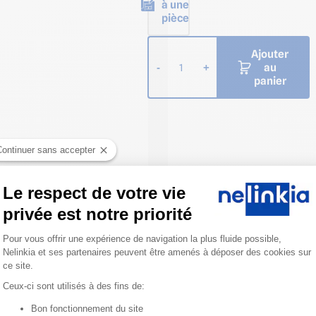
à une
pièce
Ajouter
au
-
+
1
panier
Continuer sans accepter
Le respect de votre vie
privée est notre priorité
Plateforme de Gestion du Consentemen
Pour vous offrir une expérience de navigation la plus fluide possible,
Nelinkia et ses partenaires peuvent être amenés à déposer des cookies sur
ce site.
Ceux-ci sont utilisés à des fins de:
Bon fonctionnement du site