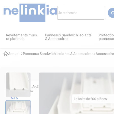
Revêtements murs
Panneaux Sandwich isolants
Protectio
et plafonds
& Accessoires
panneau
Accueil
Panneaux Sandwich isolants & Accessoires
Accessoire
Les
Lot de 200 chevilles à fra
30.77
€ HT
36.92
€ TTC
accessoires
La boîte de 200 pièces
indispensables
Pour fixation du U de sol dans 