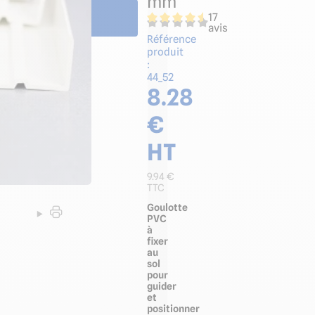
mm
17
avis
Référence
produit
:
44_52
8.28
€
HT
9.94
€
TTC
Goulotte
PVC
à
fixer
au
sol
pour
guider
et
positionner