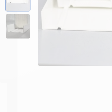
-
+
1