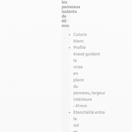
les
panneaux
isolants
de
40
mm
Coloris
blanc
Profilé
évasé guidant
la
mise
en
place
du
panneau, largeur
intérieure
: 41mm
Etanchéité entre
le
sol
et