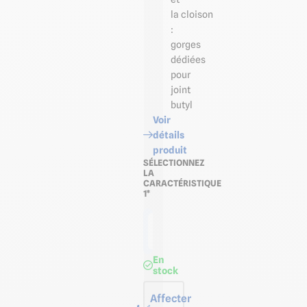
la cloison
:
gorges
dédiées
pour
joint
butyl
Voir
détails
produit
SÉLECTIONNEZ
LA
CARACTÉRISTIQUE
1*
Longueur
de 3,00 m
En
stock
Affecter