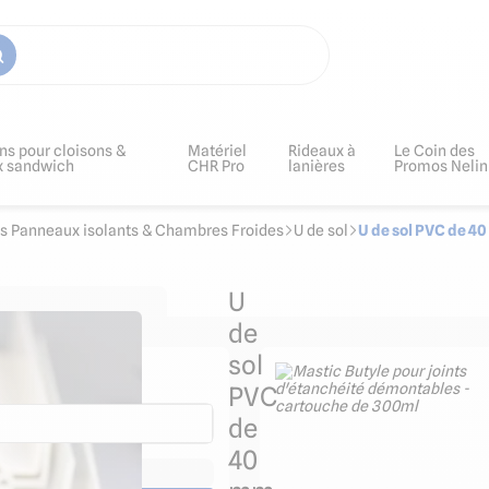
ns pour cloisons &
Matériel
Rideaux à
Le Coin des
x sandwich
CHR Pro
lanières
Promos Nelin
s Panneaux isolants & Chambres Froides
U de sol
U de sol PVC de 4
U
de
sol
pper
PVC
de
40
la dalle