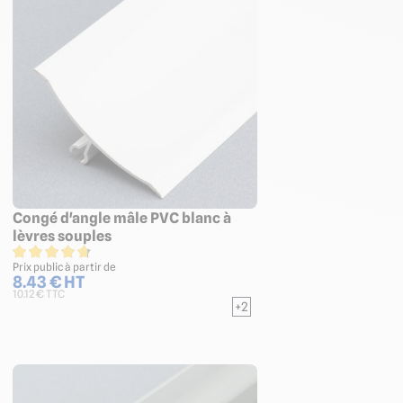
Congé d'angle mâle PVC blanc à
lèvres souples
Prix public à partir de
8.43 € HT
10.12 € TTC
+2