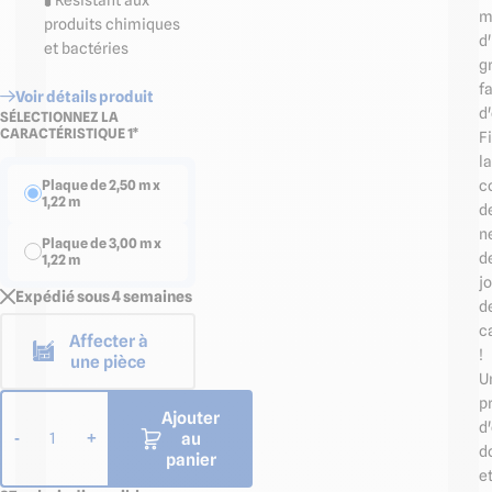
m
produits chimiques
d
et bactéries
g
fa
Voir détails produit
d'
SÉLECTIONNEZ LA
CARACTÉRISTIQUE 1*
F
la
c
Plaque de 2,50 m x
1,22 m
d
n
Plaque de 3,00 m x
d
1,22 m
jo
Expédié sous 4 semaines
d
c
Affecter à
!
une pièce
U
p
Ajouter
d
au
-
+
1
d
panier
e