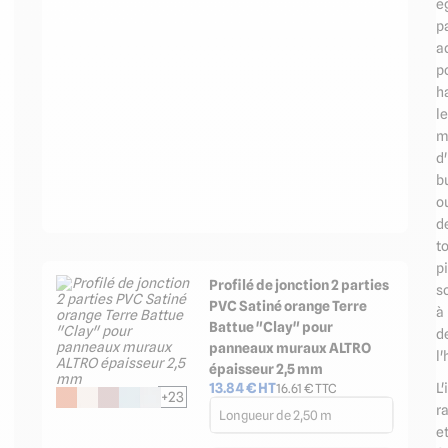
é
p
a
p
ha
l
m
d
b
o
d
t
p
Profilé de jonction 2 parties
s
PVC Satiné orange Terre
à
Battue "Clay" pour
d
panneaux muraux ALTRO
l'
épaisseur 2,5 mm
13.84
€ HT
L'
16.61
€ TTC
+23
r
Longueur de 2,50 m
e