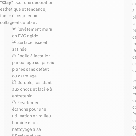
"Clay"
pour une décoration
d
esthétique et tendance,
s
facile à installer par
b
collage et durable :
v
🌟 Revêtement mural
p
en PVC rigide
d
🌟 Surface lisse et
m
satinée
l
🧰 Facile à installer
d
par collage sur parois
d
planes sans défaut
c
ou carrelage
L
💥 Durable, résistant
p
aux chocs et facile à
m
entretenir
d
💦 Revêtement
d
étanche pour une
P
utilisation en milieu
e
humide et un
é
nettoyage aisé
u
🧪 Résistant aux