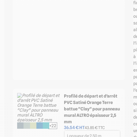
fi
br
o
s
al
d
l'
p
à
l'
e
p
p
l'
Profilé de départ et d'arrêt
m
PVC Satiné Orange Terre
o
battue "Clay" pour panneau
s
mural ALTRO épaisseur 2,5
d
mm
c
+22
36.54
€ HT
43.85
€ TTC
u
Longueur de 2,50 m