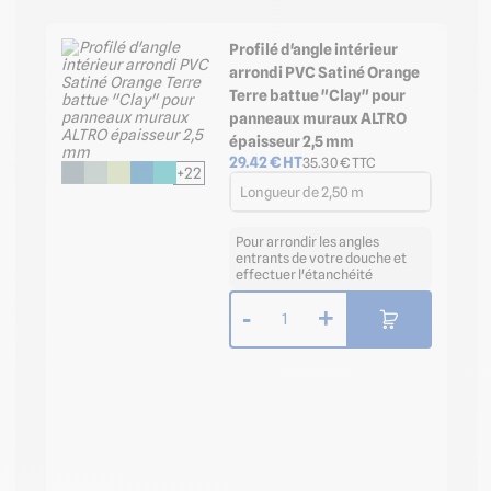
Profilé d'angle intérieur
arrondi PVC Satiné Orange
Terre battue "Clay" pour
panneaux muraux ALTRO
épaisseur 2,5 mm
29.42
€ HT
35.30
€ TTC
+22
Longueur de 2,50 m
Pour arrondir les angles
entrants de votre douche et
effectuer l'étanchéité
-
+
1