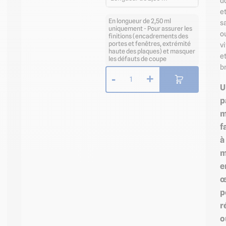
d
e
En longueur de 2,50 ml
s
uniquement - Pour assurer les
o
finitions (encadrements des
portes et fenêtres, extrémité
vi
haute des plaques) et masquer
e
les défauts de coupe
br
-
+
1
U
p
m
f
à
m
e
œ
p
r
o