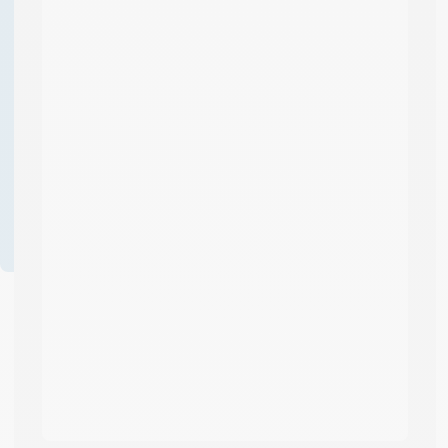
Des questions sur ce
produit ? Demander un
devis ?
04 58 64 00
00
Formulaire
de contact
Professionnels ? Créez
votre compte et
bénéficiez d’avantages
!