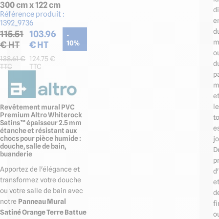
300 cm x 122 cm
d
Référence produit :
e
1392_9736
d
115.51
103.96
-
m
€ HT
€ HT
10
%
o
138.61
€
124.75
€
d
TTC
TTC
p
m
e
le
Revêtement mural PVC
Premium Altro Whiterock
t
Satins™ épaisseur 2.5 mm
e
étanche et résistant aux
chocs pour pièce humide :
jo
douche, salle de bain,
D
buanderie
pr
Apportez de l'élégance et
d
transformez votre douche
e
ou votre salle de bain avec
d
notre
Panneau Mural
fi
Satiné Orange Terre Battue
o