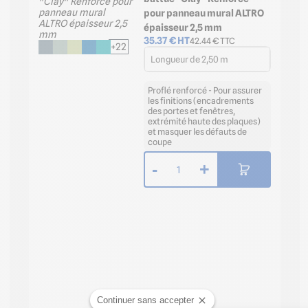
pour panneau mural ALTRO
épaisseur 2,5 mm
35.37
€ HT
42.44
€ TTC
+22
Longueur de 2,50 m
Proflé renforcé - Pour assurer
les finitions (encadrements
des portes et fenêtres,
extrémité haute des plaques)
et masquer les défauts de
coupe
-
+
1
Continuer sans accepter