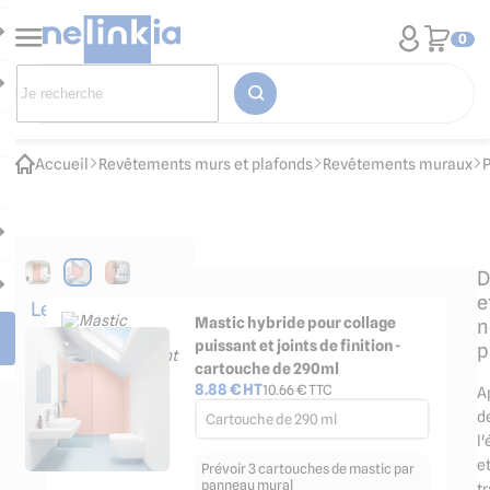
0
Accueil
Revêtements murs et plafonds
Revêtements muraux
P
D
e
Les
Mastic hybride pour collage
n
accessoires
puissant et joints de finition -
p
indispensables
cartouche de 290ml
8.88
€ HT
10.66
€ TTC
A
d
Cartouche de 290 ml
l
e
Prévoir 3 cartouches de mastic par
panneau mural
t