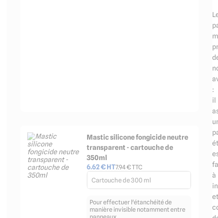
L
p
m
p
d
n
a
:
il
a
u
p
Mastic silicone fongicide neutre
é
transparent - cartouche de
e
350ml
fa
6.62
€ HT
7.94
€ TTC
à
Cartouche de 300 ml
in
e
Pour effectuer l'étanchéité de
c
manière invisible notamment entre
panneaux
d