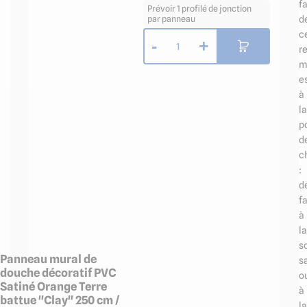
fa
Prévoir 1 profilé de jonction
par panneau
d
c
-
+
1
r
m
e
à
la
p
d
c
:
d
fa
à
la
s
Panneau mural de
s
douche décoratif PVC
o
Satiné Orange Terre
à
battue "Clay" 250 cm /
la