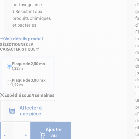
d
nettoyage aisé
g
🧪 Résistant aux
fa
produits chimiques
d'
et bactéries
F
la
Voir détails produit
SÉLECTIONNEZ LA
c
CARACTÉRISTIQUE 1*
d
n
Plaque de 2,50 m x
d
1,22 m
jo
d
Plaque de 3,00 m x
1,22 m
c
!
Expédié sous 4 semaines
U
p
Affecter à
une pièce
d
d
e
Ajouter
u
au
-
+
1