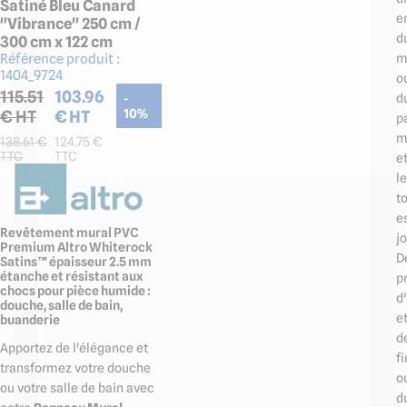
Satiné Bleu Canard
e
"Vibrance" 250 cm /
d
300 cm x 122 cm
m
Référence produit :
1404_9724
o
115.51
103.96
d
-
€ HT
€ HT
10
%
p
m
138.61
€
124.75
€
TTC
TTC
e
le
t
e
Revêtement mural PVC
jo
Premium Altro Whiterock
D
Satins™ épaisseur 2.5 mm
étanche et résistant aux
pr
chocs pour pièce humide :
d
douche, salle de bain,
e
buanderie
d
Apportez de l'élégance et
fi
transformez votre douche
o
ou votre salle de bain avec
d