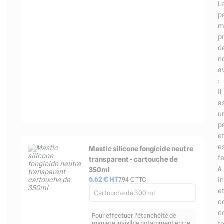
L
p
m
p
d
n
a
:
il
a
u
p
é
e
Mastic silicone fongicide neutre
fa
transparent - cartouche de
à
350ml
6.62
€ HT
in
7.94
€ TTC
e
Cartouche de 300 ml
c
d
Pour effectuer l'étanchéité de
manière invisible notamment entre
t