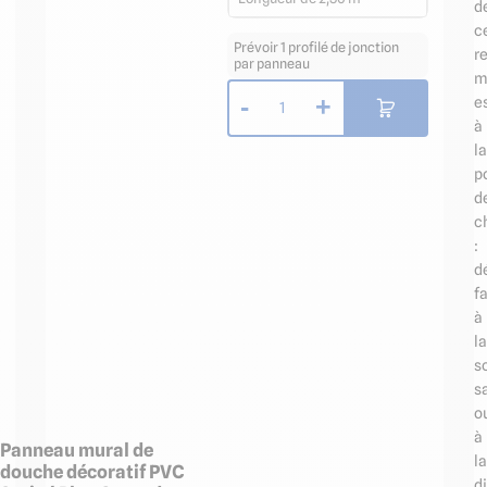
d
c
Prévoir 1 profilé de jonction
r
par panneau
m
-
+
e
1
à
la
p
d
c
:
d
fa
à
la
s
s
o
à
Panneau mural de
la
douche décoratif PVC
d