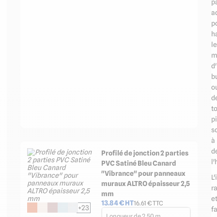
p
a
p
ha
l
m
d
b
o
d
t
p
s
à
d
Profilé de jonction 2 parties
l'
PVC Satiné Bleu Canard
"Vibrance" pour panneaux
L'
muraux ALTRO épaisseur 2,5
r
mm
e
13.84
€ HT
16.61
€ TTC
+23
fa
Longueur de 2,50 m