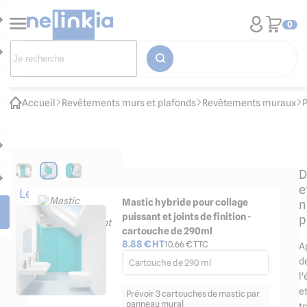
0
Accueil
Revêtements murs et plafonds
Revêtements muraux
P
D
e
Les
Mastic hybride pour collage
n
accessoires
puissant et joints de finition -
p
indispensables
cartouche de 290ml
8.88
€ HT
10.66
€ TTC
A
d
Cartouche de 290 ml
l
e
Prévoir 3 cartouches de mastic par
panneau mural
t