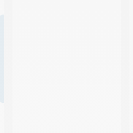
Des questions sur ce
produit ? Demander un
devis ?
04 58 64 00
00
Formulaire
de contact
Professionnels ? Créez
votre compte et
bénéficiez d’avantages
!