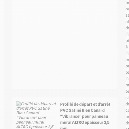
br
o
s
al
d
l'
p
à
l'
e
p
p
l'
m
o
s
d
Profilé de départ et d'arrêt
PVC Satiné Bleu Canard
c
"Vibrance" pour panneau
u
mural ALTRO épaisseur 2,5
d
mm