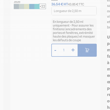
e
36.54
€ HT
43.85
€ TTC
s
+22
Longueur de 2,50 m
o
vi
e
En longueur de 2,50 ml
uniquement - Pour assurer les
br
finitions (encadrements des
portes et fenêtres, extrémité
U
haute des plaques) et masquer
les défauts de coupe
p
-
+
m
1
f
à
m
e
œ
p
r
o
h