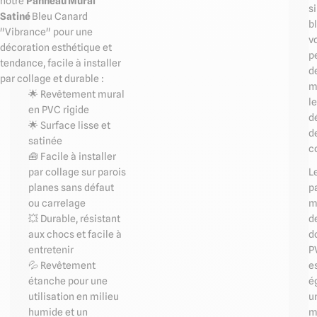
notre
Panneau Mural
s
Satiné
Bleu Canard
b
"Vibrance" pour une
v
décoration esthétique et
p
tendance, facile à installer
d
par collage et durable :
m
🌟 Revêtement mural
l
en PVC rigide
d
🌟 Surface lisse et
d
satinée
c
🧰 Facile à installer
L
par collage sur parois
p
planes sans défaut
m
ou carrelage
d
💥 Durable, résistant
d
aux chocs et facile à
P
entretenir
e
💦 Revêtement
é
étanche pour une
u
utilisation en milieu
m
humide et un