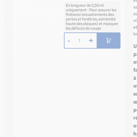
e
En longueur de 2,50 ml
s
uniquement - Pour assurer les
o
finitions (encadrements des
portes et fenêtres, extrémité
vi
haute des plaques) et masquer
e
les défauts de coupe
br
-
+
1
U
p
m
f
à
m
e
œ
p
r
o
h