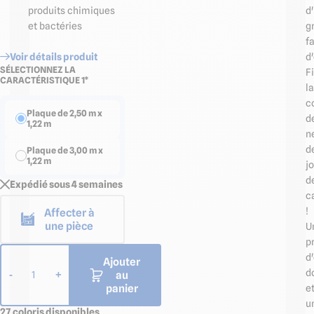
d
produits chimiques
g
et bactéries
fa
d'
Voir détails produit
SÉLECTIONNEZ LA
F
CARACTÉRISTIQUE 1*
la
c
Plaque de 2,50 m x
d
1,22 m
n
d
Plaque de 3,00 m x
1,22 m
jo
d
Expédié sous 4 semaines
c
!
Affecter à
une pièce
U
p
d
Ajouter
d
au
-
+
1
panier
e
u
27 coloris disponibles