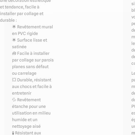
une décoration esthétique
s
et tendance, facile à
b
installer par collage et
v
durable :
p
🌟 Revêtement mural
d
en PVC rigide
m
🌟 Surface lisse et
l
satinée
d
🧰 Facile à installer
d
par collage sur parois
c
planes sans défaut
L
ou carrelage
p
💥 Durable, résistant
m
aux chocs et facile à
d
entretenir
d
💦 Revêtement
P
étanche pour une
e
utilisation en milieu
é
humide et un
u
nettoyage aisé
m
🧪 Résistant aux