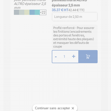
panneau mural ALTRO
épaisseur 2,5 mm
35.37
€ HT
42.44
€ TTC
+22
Longueur de 2,50 m
Proflé renforcé - Pour assurer
les finitions (encadrements
des portes et fenêtres,
extrémité haute des plaques)
et masquer les défauts de
coupe
-
+
1
Continuer sans accepter