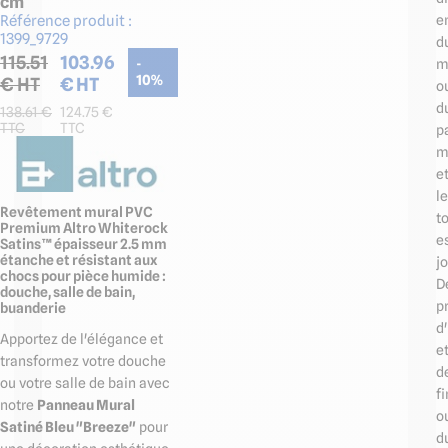
cm
e
Référence produit :
1399_9729
d
115.51
103.96
m
-
€ HT
€ HT
10
%
o
d
138.61
€
124.75
€
TTC
TTC
p
m
e
le
Revêtement mural PVC
t
Premium Altro Whiterock
e
Satins™ épaisseur 2.5 mm
étanche et résistant aux
jo
chocs pour pièce humide :
D
douche, salle de bain,
pr
buanderie
d
Apportez de l'élégance et
e
transformez votre douche
d
ou votre salle de bain avec
fi
notre
Panneau Mural
o
Satiné Bleu "Breeze"
pour
d