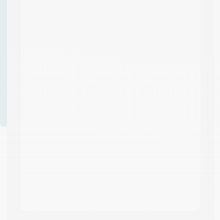
produit ? Demander un
devis ?
04 58 64 00
00
Formulaire
de contact
Professionnels ? Créez
votre compte et
bénéficiez d’avantages
!