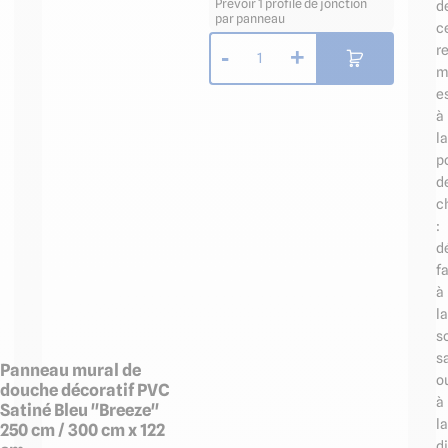
Prévoir 1 profilé de jonction
d
par panneau
c
r
-
+
1
m
e
à
la
p
d
c
:
d
fa
à
la
s
s
Panneau mural de
o
douche décoratif PVC
à
Satiné Bleu "Breeze"
la
250 cm / 300 cm x 122
d