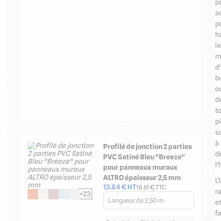
p
a
p
ha
l
m
d
b
o
d
t
p
s
à
Profilé de jonction 2 parties
d
PVC Satiné Bleu "Breeze"
l'
pour panneaux muraux
ALTRO épaisseur 2,5 mm
L'
13.84
€ HT
16.61
€ TTC
r
+23
Longueur de 2,50 m
e
fa