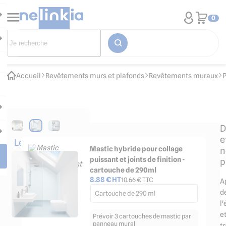
0
Accueil
Revêtements murs et plafonds
Revêtements muraux
P
D
e
Les
Mastic hybride pour collage
n
accessoires
puissant et joints de finition -
p
indispensables
cartouche de 290ml
8.88
€ HT
10.66
€ TTC
A
d
Cartouche de 290 ml
l
e
Prévoir 3 cartouches de mastic par
panneau mural
t