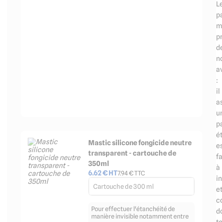
L
p
m
p
d
n
a
:
il
a
u
p
é
Mastic silicone fongicide neutre
e
transparent - cartouche de
fa
350ml
à
6.62
€ HT
7.94
€ TTC
in
Cartouche de 300 ml
e
c
Pour effectuer l'étanchéité de
d
manière invisible notamment entre
t