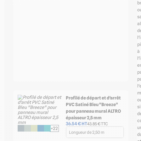
br
o
s
al
d
l'
p
à
l'
e
p
p
l'
m
Profilé de départ et d'arrêt
o
PVC Satiné Bleu "Breeze"
s
pour panneau mural ALTRO
d
épaisseur 2,5 mm
c
36.54
€ HT
43.85
€ TTC
u
+22
Longueur de 2,50 m
d