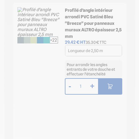
Profilé d'angle intérieur
arrondi PVC Satiné Bleu
"Breeze" pour panneaux
muraux ALTRO épaisseur 2,5
mm
+22
29.42
€ HT
35.30
€ TTC
Longueur de 2,50 m
Pour arrondir les angles
entrants de votre douche et
effectuer l'étanchéité
-
+
1