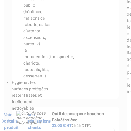
le
public
cl
(hôpitaux,
d
maisons de
to
retraite, salles
le
d'attente,
c
ascenseurs,
d
bureaux)
le
la
li
manutention (transpalette,
ac
chariots,
d
fauteuils, lits,
pu
dessertes...)
et
Hygiène : les
le
surfaces protégées
in
restent lisses et
facilement
nettoyables
Outil de pose pour bouchon
Voir
Voir
Polyéthylène
détails
réalisations
22.05
€ HT
26.46
€ TTC
produit
clients