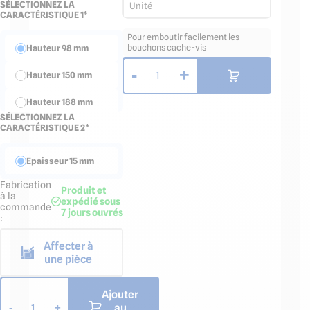
SÉLECTIONNEZ LA
Unité
CARACTÉRISTIQUE 1*
Pour emboutir facilement les
bouchons cache-vis
Hauteur 98 mm
-
+
1
Hauteur 150 mm
Hauteur 188 mm
SÉLECTIONNEZ LA
CARACTÉRISTIQUE 2*
Hauteur 239 mm
Hauteur 300 mm
Epaisseur 15 mm
Fabrication
Produit et
à la
expédié sous
commande
7 jours ouvrés
:
Affecter à
une pièce
Ajouter
au
-
+
1