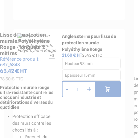
Lisse de protection
Angle Externe pour lisse de
murale Polyéthylène
protection murale
Rouge - longueur 2
Polyéthylène Rouge
mètres
21.60
€ HT
+3
25.92
€ TTC
Référence produit :
Hauteur 98 mm
687_6848
65.42
€ HT
Epaisseur 15 mm
Li
78.50
€ TTC
d
Protection murale rouge
-
+
1
pr
ultra-résistante contre les
chocs en industrie et
m
détériorations diverses du
e
quotidien
po
Protection efficace
r
des murs contre les
p
chocs liés à :
pr
l'accueil du