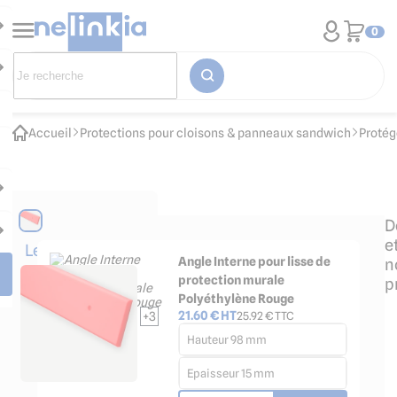
0
Accueil
Protections pour cloisons & panneaux sandwich
Protég
D
e
Les
Angle Interne pour lisse de
n
accessoires
protection murale
p
indispensables
Polyéthylène Rouge
21.60
€ HT
+3
25.92
€ TTC
Hauteur 98 mm
Epaisseur 15 mm