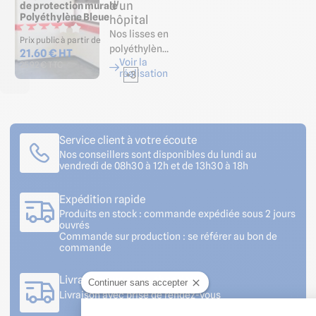
d'un
de protection murale
Polyéthylène Bleue
hôpital
Nos lisses en
Prix public à partir de
polyéthylèn…
21.60 € HT
Voir la
25.92 € TTC
réalisation
+3
Service client à votre écoute
Nos conseillers sont disponibles du lundi au
vendredi de 08h30 à 12h et de 13h30 à 18h
Expédition rapide
Produits en stock : commande expédiée sous 2 jours
ouvrés
Commande sur production : se référer au bon de
commande
Livraison sur votre chantier
Continuer sans accepter
Livraison avec prise de rendez-vous