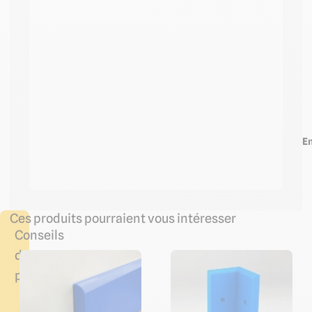
En
Ces produits pourraient vous intéresser
Conseils
de
pose
Vissage
dans