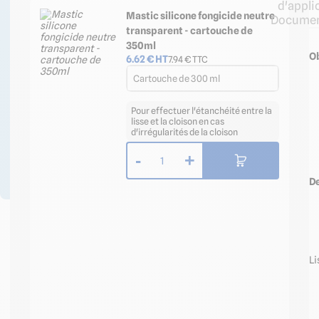
d'appli
12h30 et de 13h30 à
Mastic silicone fongicide neutre
Documen
18h.
transparent - cartouche de
350ml
04 58 64 00
Ob
6.62
€ HT
7.94
€ TTC
00
Cartouche de 300 ml
Formulaire
de contact
Pour effectuer l'étanchéité entre la
lisse et la cloison en cas
d'irrégularités de la cloison
Professionnels ? Créez
votre compte et
-
+
1
bénéficiez d’avantages
!
De
Li