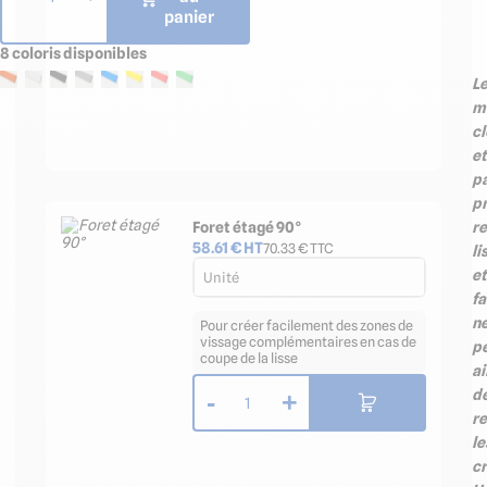
panier
8 coloris disponibles
L
m
cl
et
p
p
re
Foret étagé 90°
58.61
€ HT
70.33
€ TTC
li
et
Unité
f
n
Pour créer facilement des zones de
vissage complémentaires en cas de
p
coupe de la lisse
ai
d
-
+
1
r
le
cr