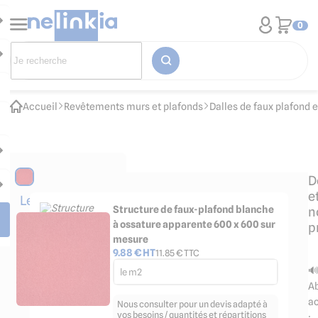
0
Accueil
Revêtements murs et plafonds
Dalles de faux plafond 
D
e
Les
Structure de faux-plafond blanche
n
accessoires
à ossature apparente 600 x 600 sur
p
indispensables
mesure
9.88
€ HT
11.85
€ TTC

le m2
Ab
a
Nous consulter pour un devis adapté à
vos besoins / quantités et répartitions
: