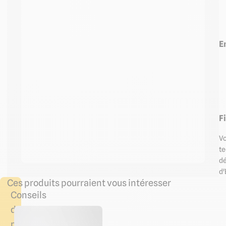
E
F
Vo
te
d
d'
Ces produits pourraient vous intéresser
Conseils
de
pose