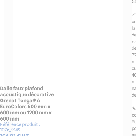
G

e
la
d
r
d
2
m
o
4
m
Dalle faux plafond
h
acoustique décorative
de
Grenat Tonga® A
EuroColors 600 mm x

600 mm ou 1200 mm x
p
600 mm
êt
Référence produit :
p
1076_9149
196.91
€ HT
su