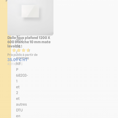
Elle
sera
conforme
aux
prescriptions
du
Dalle faux plafond 1200 X
DTU
600 blanche 10 mm mate
lavable
58.1
/
Prix public à partir de
normes
35.09 € HT
NF
42.11 € TTC
P
68203-
1
et
2
et
autres
DTU
en