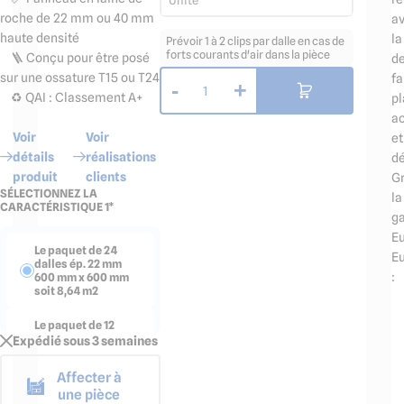
Unité
roche de 22 mm ou 40 mm
a
haute densité
la
Prévoir 1 à 2 clips par dalle en cas de
forts courants d'air dans la pièce
🪜 Conçu pour être posé
d
sur une ossature T15 ou T24
fa
-
+
1
♻️ QAI : Classement A+
pl
a
Voir
Voir
et
détails
réalisations
dé
produit
clients
Gr
SÉLECTIONNEZ LA
la
CARACTÉRISTIQUE 1*
g
Eu
Le paquet de 24
Eu
dalles ép. 22 mm
:
600 mm x 600 mm
soit 8,64 m2
Le paquet de 12
dalles ép. 22 mm
Expédié sous 3 semaines
1200 mm x 600 mm
soit 8,64 m2
Affecter à
une pièce
Le paquet de 20