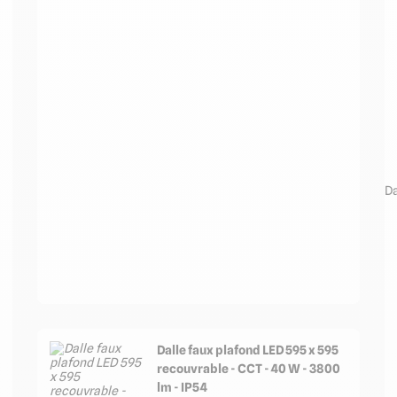
Da
Dalle faux plafond LED 595 x 595
recouvrable - CCT - 40 W - 3800
lm - IP54