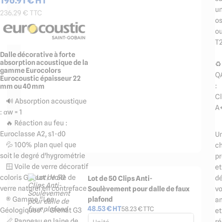
u
236.29
€ TTC
os
o
T
Dalle décorative à forte
absorption acoustique de la
♻️
gamme Eurocolors
Q
Eurocoustic épaisseur 22
:
mm ou 40 mm
C
🔊 Absorption acoustique
A
: αw = 1
🔥 Réaction au feu :
Euroclasse A2, s1-d0
U
💦 100% plan quel que
ch
soit le degré d'hygrométrie
pr
🪟 Voile de verre décoratif
et
coloris Grenat / Voile de
dé
Lot de 50 Clips Anti-
verre naturel en contreface
Soulèvement pour dalle de faux
v
plafond
®️ Gamme "Les
a
48.53
€ HT
58.23
€ TTC
Géologiques" - Grenat G3
et
📏 Panneau en laine de
ré