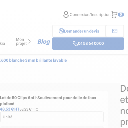
Connexion/Inscription
0
Demander un devis
Mon
Blog
kia
projet
04 58 64 00 00
X 600 blanche 3 mm brillante lavable
D
e
Lot de 50 Clips Anti-Soulèvement pour dalle de faux
plafond
n
48.53
€ HT
58.23
€ TTC
Unité
p