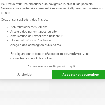
au
Plateforme de Gestion du Consentemen
-
+
1
Pour vous offrir une expérience de navigation la plus fluide possible,
devis
Nelinkia et ses partenaires peuvent être amenés à déposer des cookies sur
ce site.
Ceux-ci sont utilisés à des fins de:
Informations
complémentaires
Bon fonctionnement du site
:
Axeptio consent
Analyse des performances du site
Amélioration de l'expérience utilisateur
Mesure et création d'audience
Analyse des campagnes publicitaires
En cliquant sur le bouton «
Accepter et poursuivre
», vous
xime Drouin notre
consentez au dépôt de cookies.
 votre écoute du lundi
h.
Consentements certifiés par
Je choisis
Accepter et poursuivre