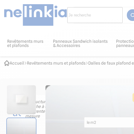
Revêtements murs
Panneaux Sandwich isolants
Protectio
et plafonds
& Accessoires
panneau
Accueil
Revêtements murs et plafonds
Dalles de faux plafond 
Les
Structure de faux-plafon
apparente 600 x 600 sur
accessoires
9.88
€ HT
11.85
€ TTC
indispensables
le m2