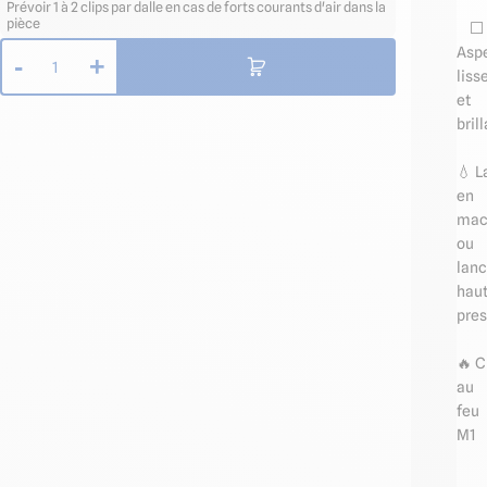
Prévoir 1 à 2 clips par dalle en cas de forts courants d'air dans la
pièce
⬜️
Asp
-
+
1
liss
et
bril
💧 L
en
mac
ou
lan
hau
pres
🔥 
au
feu
M1