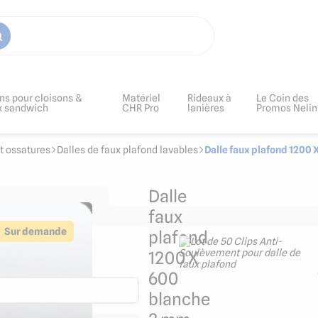
ns pour cloisons &
Matériel
Rideaux à
Le Coin des
x sandwich
CHR Pro
lanières
Promos Nelin
et ossatures
Dalles de faux plafond lavables
Dalle faux plafond 1200 
Dalle
faux
Sur demande
plafond
d blanche à ossature
1200 X
 mesure
600
blanche