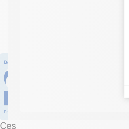
Des questions sur ce produit ? Demander un devis ?
Olivier Pisarski notre expert Industrie et Ma
expert Grands Comptes / Collectivités sont à
au vendredi de 8h30 à 12h30 et de 13h30 à 18
04 58 64 00 00
Formulaire de contact
Professionnels ? Créez votre compte et bénéficiez d’avantages !
Ces