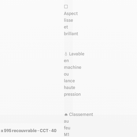
⬜️
Aspect
lisse
et
brillant
💧 Lavable
en
machine
ou
lance
haute
pression
🔥 Classement
au
feu
 x 595 recouvrable - CCT - 40
M1