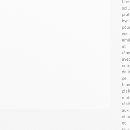
Une
solu
prof
hyg
pou
vos
amé
et
réno
ave
notr
dall
de
faux
plaf
mat
rési
aux
cho
et
lava