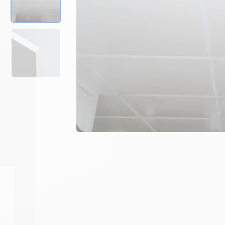
Nous consulter pour un devis
et répartitions des composan
plafond
-
+
1