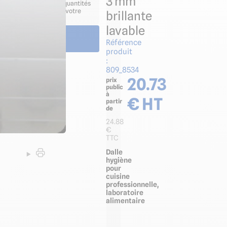
3 mm
 adapté à vos besoins / quantités
ts selon dimensions de votre
brillante
lavable
Voir le produit
Référence
produit
:
809_8534
20.73
prix
public
à
€ HT
partir
de
24.88
€
TTC
Dalle
hygiène
pour
cuisine
professionnelle,
laboratoire
alimentaire