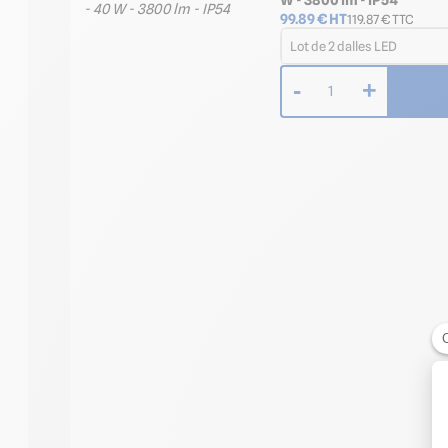
99.89
€ HT
119.87
€ TTC
Lot de 2 dalles LED
-
+
1